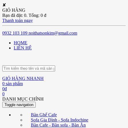
✘
GIỎ HÀNG
Bạn đã đặt:
0
. Tổng:
0
đ
Thanh toán ngay
0932 103 109
noithatsonkim@gmail.com
HOME
LIÊN HỆ
GIỎ HÀNG NHANH
0
sản phẩm
0
đ
0
DANH MỤC CHÍNH
Toggle navigation
Bàn Ghế Cafe
Sofa Gia Đình - Sofa Indochine
Bàn Cafe - Bàn sofa - Bàn Ăn