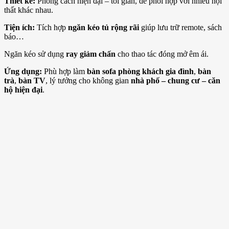
Thiết kế:
Phong cách hiện đại – tối giản, dễ phối hợp với nhiều nội
thất khác nhau.
Tiện ích:
Tích hợp
ngăn kéo tủ rộng rãi
giúp lưu trữ remote, sách
báo…
Ngăn kéo sử dụng
ray giảm chấn
cho thao tác đóng mở êm ái.
Ứng dụng:
Phù hợp làm
bàn sofa phòng khách gia đình
,
bàn
trà
,
bàn TV
, lý tưởng cho không gian
nhà phố – chung cư – căn
hộ hiện đại
.