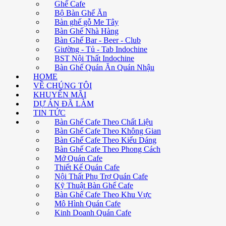
Ghế Cafe
Bộ Bàn Ghế Ăn
Bàn ghế gỗ Me Tây
Bàn Ghế Nhà Hàng
Bàn Ghế Bar - Beer - Club
Giường - Tủ - Tab Indochine
BST Nội Thất Indochine
Bàn Ghế Quán Ăn Quán Nhậu
HOME
VỀ CHÚNG TÔI
KHUYẾN MÃI
DỰ ÁN ĐÃ LÀM
TIN TỨC
Bàn Ghế Cafe Theo Chất Liệu
Bàn Ghế Cafe Theo Không Gian
Bàn Ghế Cafe Theo Kiểu Dáng
Bàn Ghế Cafe Theo Phong Cách
Mở Quán Cafe
Thiết Kế Quán Cafe
Nội Thất Phụ Trợ Quán Cafe
Kỹ Thuật Bàn Ghế Cafe
Bàn Ghế Cafe Theo Khu Vực
Mô Hình Quán Cafe
Kinh Doanh Quán Cafe