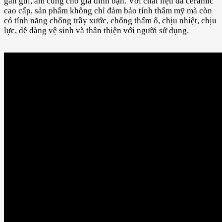
gần gũi, ấm cúng cho gia đình bạn. Với chất liệu đá ceramic
cao cấp, sản phẩm không chỉ đảm bảo tính thẩm mỹ mà còn
có tính năng chống trầy xước, chống thấm ố, chịu nhiệt, chịu
lực, dễ dàng vệ sinh và thân thiện với người sử dụng.