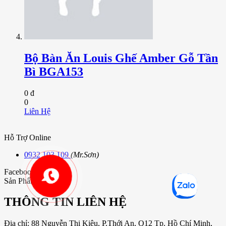
Bộ Bàn Ăn Louis Ghế Amber Gỗ Tần
Bì BGA153
0 đ
0
Liên Hệ
Hỗ Trợ Online
0932 103 109
(Mr.Sơn)
Facebook Fanpage
Sản Phẩm Bán Chạy
THÔNG TIN LIÊN HỆ
Địa chỉ: 88 Nguyễn Thị Kiêu, P.Thới An, Q12 Tp. Hồ Chí Minh,