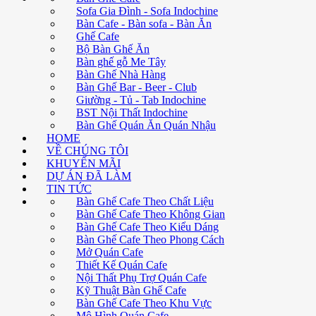
Sofa Gia Đình - Sofa Indochine
Bàn Cafe - Bàn sofa - Bàn Ăn
Ghế Cafe
Bộ Bàn Ghế Ăn
Bàn ghế gỗ Me Tây
Bàn Ghế Nhà Hàng
Bàn Ghế Bar - Beer - Club
Giường - Tủ - Tab Indochine
BST Nội Thất Indochine
Bàn Ghế Quán Ăn Quán Nhậu
HOME
VỀ CHÚNG TÔI
KHUYẾN MÃI
DỰ ÁN ĐÃ LÀM
TIN TỨC
Bàn Ghế Cafe Theo Chất Liệu
Bàn Ghế Cafe Theo Không Gian
Bàn Ghế Cafe Theo Kiểu Dáng
Bàn Ghế Cafe Theo Phong Cách
Mở Quán Cafe
Thiết Kế Quán Cafe
Nội Thất Phụ Trợ Quán Cafe
Kỹ Thuật Bàn Ghế Cafe
Bàn Ghế Cafe Theo Khu Vực
Mô Hình Quán Cafe