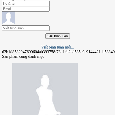
Gửi bình luận
Viết bình luận mới...
d2b1d8582047699604ab393758f73d1cb2cd585a9c9144421da58349
Sản phẩm cùng danh mục