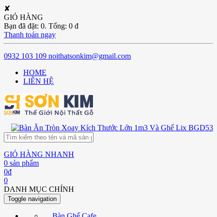
✘
GIỎ HÀNG
Bạn đã đặt:
0
. Tổng:
0
đ
Thanh toán ngay
0932 103 109
noithatsonkim@gmail.com
HOME
LIÊN HỆ
GIỎ HÀNG NHANH
0
sản phẩm
0
đ
0
DANH MỤC CHÍNH
Toggle navigation
Bàn Ghế Cafe