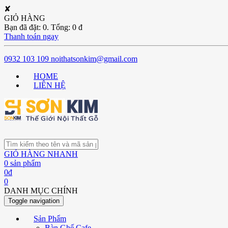
✘
GIỎ HÀNG
Bạn đã đặt:
0
. Tổng:
0
đ
Thanh toán ngay
0932 103 109
noithatsonkim@gmail.com
HOME
LIÊN HỆ
GIỎ HÀNG NHANH
0
sản phẩm
0
đ
0
DANH MỤC CHÍNH
Toggle navigation
Sản Phẩm
Bàn Ghế Cafe