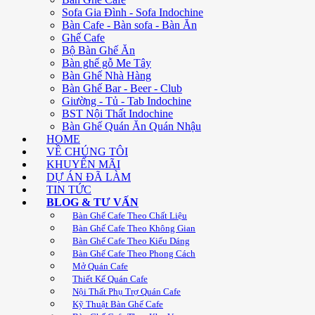
Sofa Gia Đình - Sofa Indochine
Bàn Cafe - Bàn sofa - Bàn Ăn
Ghế Cafe
Bộ Bàn Ghế Ăn
Bàn ghế gỗ Me Tây
Bàn Ghế Nhà Hàng
Bàn Ghế Bar - Beer - Club
Giường - Tủ - Tab Indochine
BST Nội Thất Indochine
Bàn Ghế Quán Ăn Quán Nhậu
HOME
VỀ CHÚNG TÔI
KHUYẾN MÃI
DỰ ÁN ĐÃ LÀM
TIN TỨC
BLOG & TƯ VẤN
Bàn Ghế Cafe Theo Chất Liệu
Bàn Ghế Cafe Theo Không Gian
Bàn Ghế Cafe Theo Kiểu Dáng
Bàn Ghế Cafe Theo Phong Cách
Mở Quán Cafe
Thiết Kế Quán Cafe
Nội Thất Phụ Trợ Quán Cafe
Kỹ Thuật Bàn Ghế Cafe