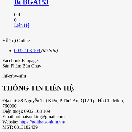
Bì BGA153
0 đ
0
Liên Hệ
Hỗ Trợ Online
0932 103 109
(Mr.Sơn)
Facebook Fanpage
Sản Phẩm Bán Chạy
ihf-erby-nfm
THÔNG TIN LIÊN HỆ
Địa chỉ: 88 Nguyễn Thị Kiêu, P.Thới An, Q12 Tp. Hồ Chí Minh,
760000
Điện thoại: 0932 103 109
Email:noithatsonkim@gmail.com
Website:
https://noithatsonkim.vn/
MST: 0313182439