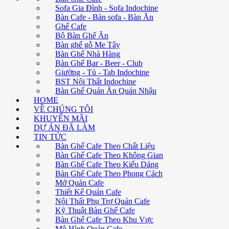
Sofa Gia Đình - Sofa Indochine
Bàn Cafe - Bàn sofa - Bàn Ăn
Ghế Cafe
Bộ Bàn Ghế Ăn
Bàn ghế gỗ Me Tây
Bàn Ghế Nhà Hàng
Bàn Ghế Bar - Beer - Club
Giường - Tủ - Tab Indochine
BST Nội Thất Indochine
Bàn Ghế Quán Ăn Quán Nhậu
HOME
VỀ CHÚNG TÔI
KHUYẾN MÃI
DỰ ÁN ĐÃ LÀM
TIN TỨC
Bàn Ghế Cafe Theo Chất Liệu
Bàn Ghế Cafe Theo Không Gian
Bàn Ghế Cafe Theo Kiểu Dáng
Bàn Ghế Cafe Theo Phong Cách
Mở Quán Cafe
Thiết Kế Quán Cafe
Nội Thất Phụ Trợ Quán Cafe
Kỹ Thuật Bàn Ghế Cafe
Bàn Ghế Cafe Theo Khu Vực
Mô Hình Quán Cafe