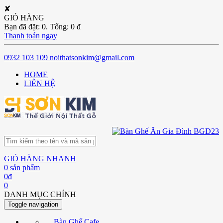
✘
GIỎ HÀNG
Bạn đã đặt:
0
. Tổng:
0
đ
Thanh toán ngay
0932 103 109
noithatsonkim@gmail.com
HOME
LIÊN HỆ
GIỎ HÀNG NHANH
0
sản phẩm
0
đ
0
DANH MỤC CHÍNH
Toggle navigation
Bàn Ghế Cafe