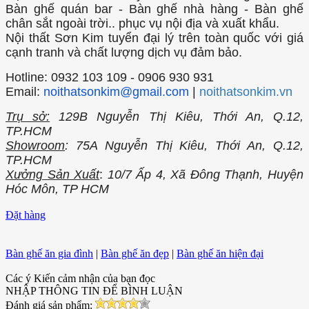
Bàn ghế quán bar - Bàn ghế nhà hàng - Bàn ghế
chân sắt ngoài trời.. phục vụ nội địa và xuất khẩu.
Nội thất Sơn Kim tuyển đại lý trên toàn quốc với giá
cạnh tranh và chất lượng dịch vụ đảm bảo.
Hotline: 0932 103 109 - 0906 930 931
Email:
noithatsonkim@gmail.com
|
noithatsonkim.vn
Trụ sở:
129B Nguyễn Thị Kiêu, Thới An, Q.12,
TP.HCM
Showroom
: 75A Nguyễn Thị Kiêu, Thới An, Q.12,
TP.HCM
Xưởng Sản Xuất
:
10/7 Ấp 4, Xã Đông Thạnh, Huyện
Hóc Môn, TP HCM
Đặt hàng
Bàn ghế ăn gia đình
|
Bàn ghế ăn đẹp
|
Bàn ghế ăn hiện đại
Các ý Kiến cảm nhận của bạn đọc
NHẬP THÔNG TIN ĐỂ BÌNH LUẬN
Đánh giá sản phẩm: