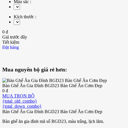
Màu sắc :
Kích thước :
0 đ
Giá trước đây
Tiết kiệm
Đặt hàng
Mua nguyên bộ giá rẻ hơn:
Bàn Ghế Ăn Gia Đình BGD23 Bàn Ghế Ăn Cơm Đẹp
0 đ
MUA TRỌN BỘ
{total_old_combo}
{total_down_combo}
Bàn Ghế Ăn Gia Đình BGD23 Bàn Ghế Ăn Cơm Đẹp
Bàn ghế ăn gia đình mã số BGD23, màu trắng, lịch lãm.