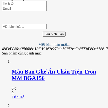
Gửi bình luận
Viết bình luận mới...
48f3d33f6ea3566b8a18f019162e270db50252ea0b8573d380c658817
Sản phẩm cùng danh mục
Mẫu Bàn Ghế Ăn Chân Tiện Tròn
Mới BGA156
0 đ
0
Liên Hệ