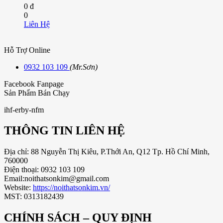
0 đ
0
Liên Hệ
Hỗ Trợ Online
0932 103 109
(Mr.Sơn)
Facebook Fanpage
Sản Phẩm Bán Chạy
ihf-erby-nfm
THÔNG TIN LIÊN HỆ
Địa chỉ: 88 Nguyễn Thị Kiêu, P.Thới An, Q12 Tp. Hồ Chí Minh,
760000
Điện thoại: 0932 103 109
Email:noithatsonkim@gmail.com
Website:
https://noithatsonkim.vn/
MST: 0313182439
CHÍNH SÁCH – QUY ĐỊNH