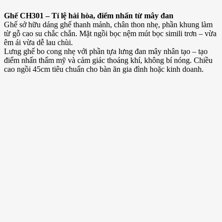
Ghế CH301 – Tỉ lệ hài hòa, điểm nhấn từ mây đan
Ghế sở hữu dáng ghế thanh mảnh, chân thon nhẹ, phần khung làm
từ gỗ cao su chắc chắn. Mặt ngồi bọc nệm mút bọc simili trơn – vừa
êm ái vừa dễ lau chùi.
Lưng ghế bo cong nhẹ với phần tựa lưng đan mây nhân tạo – tạo
điểm nhấn thẩm mỹ và cảm giác thoáng khí, không bí nóng. Chiều
cao ngồi 45cm tiêu chuẩn cho bàn ăn gia đình hoặc kinh doanh.