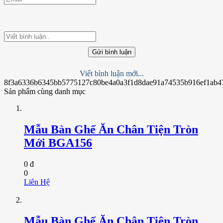
Gửi bình luận
Viết bình luận mới...
8f3a6336b6345bb5775127c80be4a0a3f1d8dae91a74535b916ef1ab4
Sản phẩm cùng danh mục
Mẫu Bàn Ghế Ăn Chân Tiện Tròn
Mới BGA156
0 đ
0
Liên Hệ
Mẫu Bàn Ghế Ăn Chân Tiện Tròn