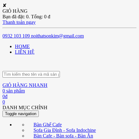
✘
GIỎ HÀNG
Bạn đã đặt:
0
. Tổng:
0
đ
Thanh toán ngay
0932 103 109
noithatsonkim@gmail.com
HOME
LIÊN HỆ
GIỎ HÀNG NHANH
0
sản phẩm
0
đ
0
DANH MỤC CHÍNH
Toggle navigation
Bàn Ghế Cafe
Sofa Gia Đình - Sofa Indochine
Bàn Cafe - Bàn sofa - Bàn Ăn