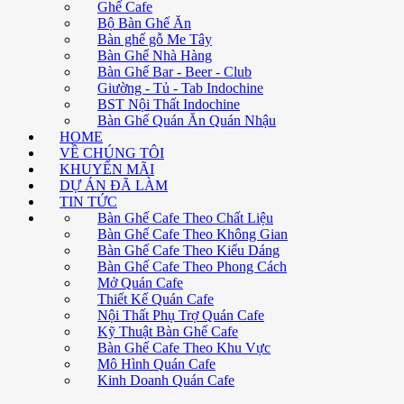
Ghế Cafe
Bộ Bàn Ghế Ăn
Bàn ghế gỗ Me Tây
Bàn Ghế Nhà Hàng
Bàn Ghế Bar - Beer - Club
Giường - Tủ - Tab Indochine
BST Nội Thất Indochine
Bàn Ghế Quán Ăn Quán Nhậu
HOME
VỀ CHÚNG TÔI
KHUYẾN MÃI
DỰ ÁN ĐÃ LÀM
TIN TỨC
Bàn Ghế Cafe Theo Chất Liệu
Bàn Ghế Cafe Theo Không Gian
Bàn Ghế Cafe Theo Kiểu Dáng
Bàn Ghế Cafe Theo Phong Cách
Mở Quán Cafe
Thiết Kế Quán Cafe
Nội Thất Phụ Trợ Quán Cafe
Kỹ Thuật Bàn Ghế Cafe
Bàn Ghế Cafe Theo Khu Vực
Mô Hình Quán Cafe
Kinh Doanh Quán Cafe