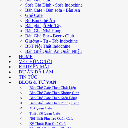
Sofa Gia Đình - Sofa Indochine
Bàn Cafe - Bàn sofa - Bàn Ăn
Ghế Cafe
Bộ Bàn Ghế Ăn
Bàn ghế gỗ Me Tây
Bàn Ghế Nhà Hàng
Bàn Ghế Bar - Beer - Club
Giường - Tủ - Tab Indochine
BST Nội Thất Indochine
Bàn Ghế Quán Ăn Quán Nhậu
HOME
VỀ CHÚNG TÔI
KHUYẾN MÃI
DỰ ÁN ĐÃ LÀM
TIN TỨC
BLOG & TƯ VẤN
Bàn Ghế Cafe Theo Chất Liệu
Bàn Ghế Cafe Theo Không Gian
Bàn Ghế Cafe Theo Kiểu Dáng
Bàn Ghế Cafe Theo Phong Cách
Mở Quán Cafe
Thiết Kế Quán Cafe
Nội Thất Phụ Trợ Quán Cafe
Kỹ Thuật Bàn Ghế Cafe