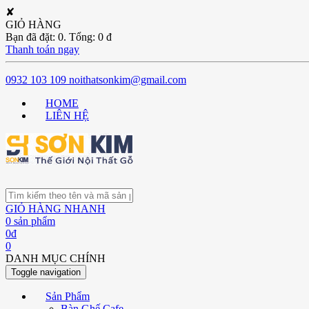
✘
GIỎ HÀNG
Bạn đã đặt:
0
. Tổng:
0
đ
Thanh toán ngay
0932 103 109
noithatsonkim@gmail.com
HOME
LIÊN HỆ
GIỎ HÀNG NHANH
0
sản phẩm
0
đ
0
DANH MỤC CHÍNH
Toggle navigation
Sản Phẩm
Bàn Ghế Cafe