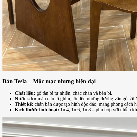
Bàn Tesla – Mộc mạc nhưng hiện đại
Chất liệu:
gỗ tần bì tự nhiên, chắc chắn và bền bỉ.
Nước sơn:
màu nâu lộ ghim, tôn lên những đường vân gỗ sồi N
Thiết kế:
chân bàn được tạo hình độc đáo, mang phong cách hi
Kích thước linh hoạt:
1m4, 1m6, 1m8 – phù hợp với nhiều khô