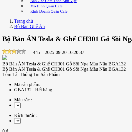
Bàn Ghế Cafe Theo Khu Vực
Mô Hình Quán Cafe
Kinh Doanh Quán Cafe
Trang chủ
Bộ Bàn Ghế Ăn
Bộ Bàn ĂN Tesla & Ghế CH301 Gỗ Sồi N
445
2025-09-20 16:20:37
Bộ Bàn ĂN Tesla & Ghế CH301 Gỗ Sồi Nga Màu Nâu BGA132
Bộ Bàn ĂN Tesla & Ghế CH301 Gỗ Sồi Nga Màu Nâu BGA132
Tóm Tắt Thông Tin Sản Phẩm
Mã sản phẩm:
GBA132
Hết hàng
Màu sắc :
Kích thước :
0 đ