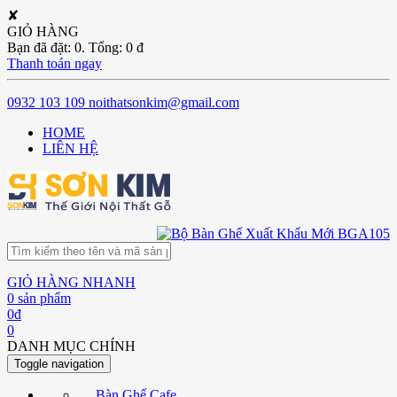
✘
GIỎ HÀNG
Bạn đã đặt:
0
. Tổng:
0
đ
Thanh toán ngay
0932 103 109
noithatsonkim@gmail.com
HOME
LIÊN HỆ
GIỎ HÀNG NHANH
0
sản phẩm
0
đ
0
DANH MỤC CHÍNH
Toggle navigation
Bàn Ghế Cafe