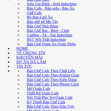
Sofa Gia Đình - Sofa Indochine
Bàn Cafe - Bàn sofa - Bàn Ăn
Ghế Cafe
Bộ Bàn Ghế Ăn
Bàn ghế gỗ Me Tây
Bàn Ghế Nhà Hàng
Bàn Ghế Bar - Beer - Club
Giường - Tủ - Tab Indochine
BST Nội Thất Indochine
Bàn Ghế Quán Ăn Quán Nhậu
HOME
VỀ CHÚNG TÔI
KHUYẾN MÃI
DỰ ÁN ĐÃ LÀM
TIN TỨC
Bàn Ghế Cafe Theo Chất Liệu
Bàn Ghế Cafe Theo Không Gian
Bàn Ghế Cafe Theo Kiểu Dáng
Bàn Ghế Cafe Theo Phong Cách
Mở Quán Cafe
Thiết Kế Quán Cafe
Nội Thất Phụ Trợ Quán Cafe
Kỹ Thuật Bàn Ghế Cafe
Bàn Ghế Cafe Theo Khu Vực
Mô Hình Quán Cafe