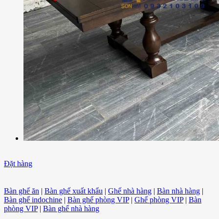
Đặt hàng
Bàn ghế ăn
|
Bàn ghế xuất khẩu
|
Ghế nhà hàng
|
Bàn nhà hàng
|
Bàn ghế indochine
|
Bàn ghế phòng VIP
|
Ghế phòng VIP
|
Bàn
phòng VIP
|
Bàn ghế nhà hàng