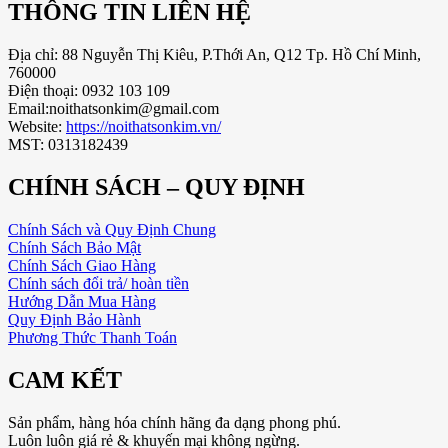
THÔNG TIN LIÊN HỆ
Địa chỉ: 88 Nguyễn Thị Kiêu, P.Thới An, Q12 Tp. Hồ Chí Minh,
760000
Điện thoại: 0932 103 109
Email:noithatsonkim@gmail.com
Website:
https://noithatsonkim.vn/
MST: 0313182439
CHÍNH SÁCH – QUY ĐỊNH
Chính Sách và Quy Định Chung
Chính Sách Bảo Mật
Chính Sách Giao Hàng
Chính sách đổi trả/ hoàn tiền
Hướng Dẫn Mua Hàng
Quy Định Bảo Hành
Phương Thức Thanh Toán
CAM KẾT
Sản phẩm, hàng hóa chính hãng đa dạng phong phú.
Luôn luôn giá rẻ & khuyến mại không ngừng.