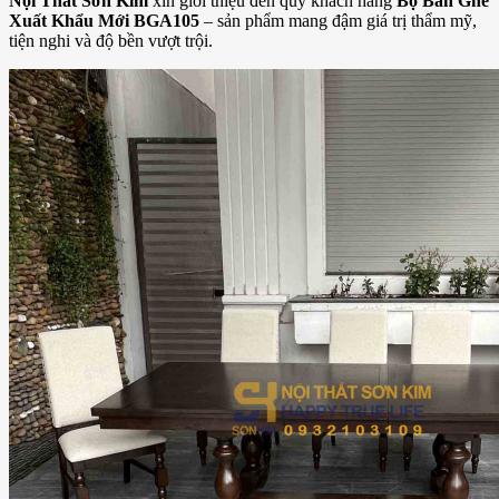
Nội Thất Sơn Kim
xin giới thiệu đến quý khách hàng
Bộ Bàn Ghế
Xuất Khẩu Mới BGA105
– sản phẩm mang đậm giá trị thẩm mỹ,
tiện nghi và độ bền vượt trội.