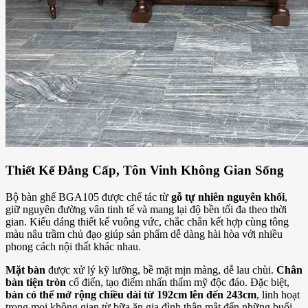
Thiết Kế Đẳng Cấp, Tôn Vinh Không Gian Sống
Bộ bàn ghế BGA105 được chế tác từ
gỗ tự nhiên nguyên khối
,
giữ nguyên đường vân tinh tế và mang lại độ bền tối đa theo thời
gian. Kiểu dáng thiết kế vuông vức, chắc chắn kết hợp cùng tông
màu nâu trầm chủ đạo giúp sản phẩm dễ dàng hài hòa với nhiều
phong cách nội thất khác nhau.
Mặt bàn
được xử lý kỹ lưỡng, bề mặt mịn màng, dễ lau chùi.
Chân
bàn tiện tròn
cổ điển, tạo điểm nhấn thẩm mỹ độc đáo. Đặc biệt,
bàn có thể mở rộng chiều dài từ 192cm lên đến 243cm
, linh hoạt
trong mọi không gian từ bữa ăn gia đình thân mật đến những buổi