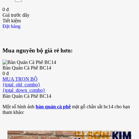
0 đ
Giá trước đây
Tiết kiệm
Đặt hàng
Mua nguyên bộ giá rẻ hơn:
Bàn Quán Cà Phê BC14
0 đ
MUA TRỌN BỘ
{total_old_combo}
{total_down_combo}
Bàn Quán Cà Phê BC14
Một số hình ảnh
bàn quán cà phê
mặt gỗ chân sắt bc14 cho bạn
tham khảo: