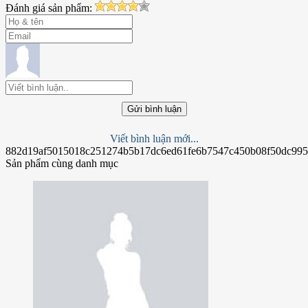
Đánh giá sản phẩm:
Gửi bình luận
Viết bình luận mới...
882d19af5015018c251274b5b17dc6ed61fe6b7547c450b08f50dc99
Sản phẩm cùng danh mục