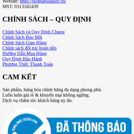
Website:
https://noithatsonkim.vn/
MST: 0313182439
CHÍNH SÁCH – QUY ĐỊNH
Chính Sách và Quy Định Chung
Chính Sách Bảo Mật
Chính Sách Giao Hàng
Chính sách đổi trả/ hoàn tiền
Hướng Dẫn Mua Hàng
Quy Định Bảo Hành
Phương Thức Thanh Toán
CAM KẾT
Sản phẩm, hàng hóa chính hãng đa dạng phong phú.
Luôn luôn giá rẻ & khuyến mại không ngừng.
Dịch vụ chăm sóc khách hàng uy tín.