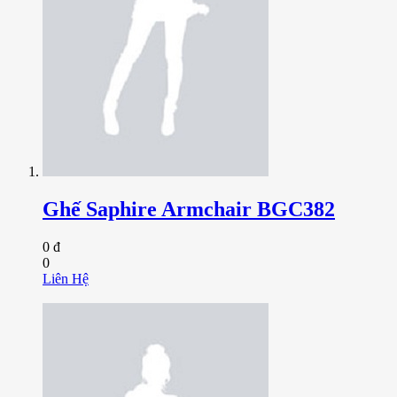
Ghế Saphire Armchair BGC382
0 đ
0
Liên Hệ