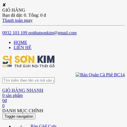
✘
GIỎ HÀNG
Bạn đã đặt:
0
. Tổng:
0
đ
Thanh toán ngay
0932 103 109
noithatsonkim@gmail.com
HOME
LIÊN HỆ
GIỎ HÀNG NHANH
0
sản phẩm
0
đ
0
DANH MỤC CHÍNH
Toggle navigation
Bàn Ghế Cafe