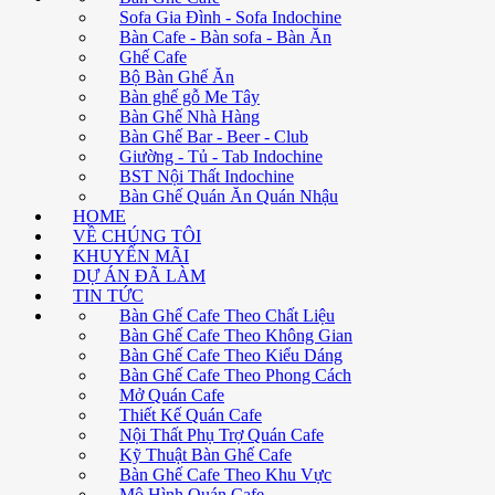
Sofa Gia Đình - Sofa Indochine
Bàn Cafe - Bàn sofa - Bàn Ăn
Ghế Cafe
Bộ Bàn Ghế Ăn
Bàn ghế gỗ Me Tây
Bàn Ghế Nhà Hàng
Bàn Ghế Bar - Beer - Club
Giường - Tủ - Tab Indochine
BST Nội Thất Indochine
Bàn Ghế Quán Ăn Quán Nhậu
HOME
VỀ CHÚNG TÔI
KHUYẾN MÃI
DỰ ÁN ĐÃ LÀM
TIN TỨC
Bàn Ghế Cafe Theo Chất Liệu
Bàn Ghế Cafe Theo Không Gian
Bàn Ghế Cafe Theo Kiểu Dáng
Bàn Ghế Cafe Theo Phong Cách
Mở Quán Cafe
Thiết Kế Quán Cafe
Nội Thất Phụ Trợ Quán Cafe
Kỹ Thuật Bàn Ghế Cafe
Bàn Ghế Cafe Theo Khu Vực
Mô Hình Quán Cafe