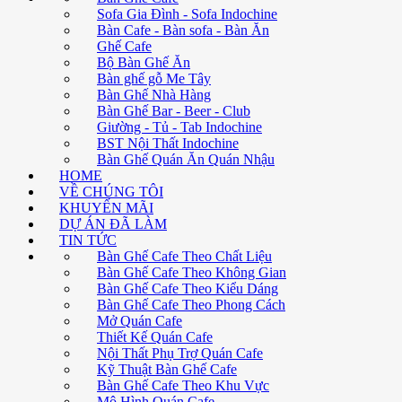
Sofa Gia Đình - Sofa Indochine
Bàn Cafe - Bàn sofa - Bàn Ăn
Ghế Cafe
Bộ Bàn Ghế Ăn
Bàn ghế gỗ Me Tây
Bàn Ghế Nhà Hàng
Bàn Ghế Bar - Beer - Club
Giường - Tủ - Tab Indochine
BST Nội Thất Indochine
Bàn Ghế Quán Ăn Quán Nhậu
HOME
VỀ CHÚNG TÔI
KHUYẾN MÃI
DỰ ÁN ĐÃ LÀM
TIN TỨC
Bàn Ghế Cafe Theo Chất Liệu
Bàn Ghế Cafe Theo Không Gian
Bàn Ghế Cafe Theo Kiểu Dáng
Bàn Ghế Cafe Theo Phong Cách
Mở Quán Cafe
Thiết Kế Quán Cafe
Nội Thất Phụ Trợ Quán Cafe
Kỹ Thuật Bàn Ghế Cafe
Bàn Ghế Cafe Theo Khu Vực
Mô Hình Quán Cafe