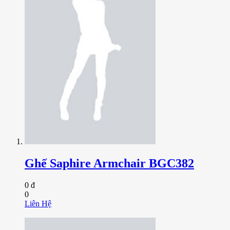
Ghế Saphire Armchair BGC382
0 đ
0
Liên Hệ