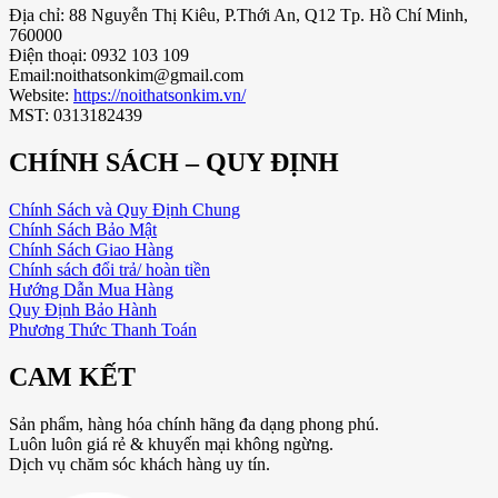
Địa chỉ: 88 Nguyễn Thị Kiêu, P.Thới An, Q12 Tp. Hồ Chí Minh,
760000
Điện thoại: 0932 103 109
Email:noithatsonkim@gmail.com
Website:
https://noithatsonkim.vn/
MST: 0313182439
CHÍNH SÁCH – QUY ĐỊNH
Chính Sách và Quy Định Chung
Chính Sách Bảo Mật
Chính Sách Giao Hàng
Chính sách đổi trả/ hoàn tiền
Hướng Dẫn Mua Hàng
Quy Định Bảo Hành
Phương Thức Thanh Toán
CAM KẾT
Sản phẩm, hàng hóa chính hãng đa dạng phong phú.
Luôn luôn giá rẻ & khuyến mại không ngừng.
Dịch vụ chăm sóc khách hàng uy tín.