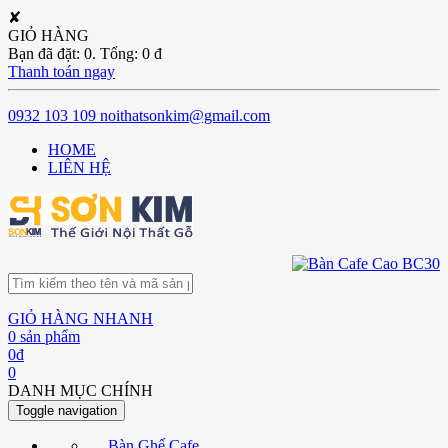
✘
GIỎ HÀNG
Bạn đã đặt:
0
. Tổng:
0
đ
Thanh toán ngay
0932 103 109
noithatsonkim@gmail.com
HOME
LIÊN HỆ
GIỎ HÀNG NHANH
0
sản phẩm
0
đ
0
DANH MỤC CHÍNH
Toggle navigation
Bàn Ghế Cafe