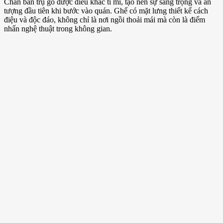
Chân bàn trụ gỗ được điêu khắc tỉ mỉ, tạo nên sự sang trọng và ấn
tượng đầu tiên khi bước vào quán. Ghế có mặt lưng thiết kế cách
điệu và độc đáo, không chỉ là nơi ngồi thoải mái mà còn là điểm
nhấn nghệ thuật trong không gian.