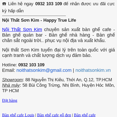
☎️ Liên hệ ngay
0932 103 109
để nhận được ưu đãi cực
kỳ hấp dẫn
-------------------------------------------------------------
Nội Thất Sơn Kim - Happy True Life
Nội Thất Sơn Kim
chuyên sản xuất bàn ghế cafe -
Bàn ghế quán bar - Bàn ghế nhà hàng - Bàn ghế
chân sắt ngoài trời.. phục vụ nội địa và xuất khẩu.
Nội thất Sơn Kim tuyển đại lý trên toàn quốc với giá
cạnh tranh và chất lượng dịch vụ đảm bảo.
Hotline:
0932 103 109
Email:
noithatsonkim@gmail.com
|
noithatsonkim.vn
Showroom
: 88 Nguyễn Thị Kiêu, Thới An, Q.12, TP.HCM
Nhà máy
: 58 Bùi Công Trừng, Nhị Bình, Huyện Hóc Môn,
TP HCM
Đặt hàng
Bàn ghế cafe Louis
|
Bàn ghế cafe gỗ đen
|
Bàn ghế cafe