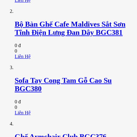
Liên Hệ
Bộ Bàn Ghế Cafe Maldives Sắt Sơn
Tĩnh Điện Lưng Đan Dây BGC381
0 đ
0
Liên Hệ
Sofa Tay Cong Tam Gỗ Cao Su
BGC380
0 đ
0
Liên Hệ
Ghế Armchair Club BGC376