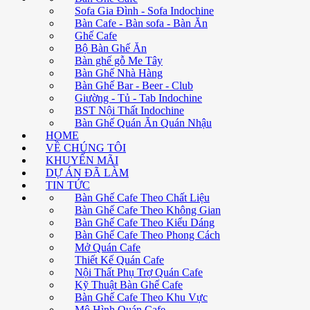
Sofa Gia Đình - Sofa Indochine
Bàn Cafe - Bàn sofa - Bàn Ăn
Ghế Cafe
Bộ Bàn Ghế Ăn
Bàn ghế gỗ Me Tây
Bàn Ghế Nhà Hàng
Bàn Ghế Bar - Beer - Club
Giường - Tủ - Tab Indochine
BST Nội Thất Indochine
Bàn Ghế Quán Ăn Quán Nhậu
HOME
VỀ CHÚNG TÔI
KHUYẾN MÃI
DỰ ÁN ĐÃ LÀM
TIN TỨC
Bàn Ghế Cafe Theo Chất Liệu
Bàn Ghế Cafe Theo Không Gian
Bàn Ghế Cafe Theo Kiểu Dáng
Bàn Ghế Cafe Theo Phong Cách
Mở Quán Cafe
Thiết Kế Quán Cafe
Nội Thất Phụ Trợ Quán Cafe
Kỹ Thuật Bàn Ghế Cafe
Bàn Ghế Cafe Theo Khu Vực
Mô Hình Quán Cafe