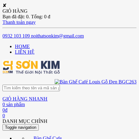
✘
GIỎ HÀNG
Bạn đã đặt:
0
. Tổng:
0
đ
Thanh toán ngay
0932 103 109
noithatsonkim@gmail.com
HOME
LIÊN HỆ
GIỎ HÀNG NHANH
0
sản phẩm
0
đ
0
DANH MỤC CHÍNH
Toggle navigation
Bàn Ghế Cafe