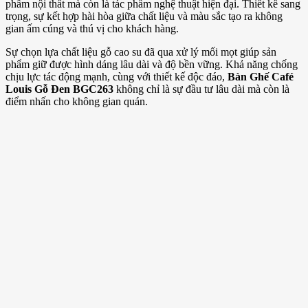
phẩm nội thất mà còn là tác phẩm nghệ thuật hiện đại. Thiết kế sang
trọng, sự kết hợp hài hòa giữa chất liệu và màu sắc tạo ra không
gian ấm cúng và thú vị cho khách hàng.
Sự chọn lựa chất liệu gỗ cao su đã qua xử lý mối mọt giúp sản
phẩm giữ được hình dáng lâu dài và độ bền vững. Khả năng chống
chịu lực tác động mạnh, cùng với thiết kế độc đáo,
Bàn Ghế Café
Louis Gỗ Đen BGC263
không chỉ là sự đầu tư lâu dài mà còn là
điểm nhấn cho không gian quán.