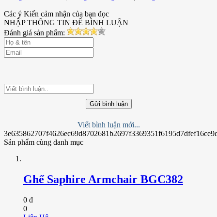
Các ý Kiến cảm nhận của bạn đọc
NHẬP THÔNG TIN ĐỂ BÌNH LUẬN
Đánh giá sản phẩm:
Gửi bình luận
Viết bình luận mới...
3e635862707f4626ec69d8702681b2697f3369351f6195d7dfef16ce9
Sản phẩm cùng danh mục
Ghế Saphire Armchair BGC382
0 đ
0