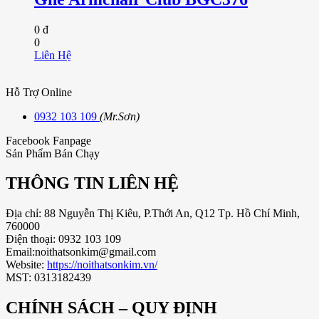
0 đ
0
Liên Hệ
Hỗ Trợ Online
0932 103 109
(Mr.Sơn)
Facebook Fanpage
Sản Phẩm Bán Chạy
THÔNG TIN LIÊN HỆ
Địa chỉ: 88 Nguyễn Thị Kiêu, P.Thới An, Q12 Tp. Hồ Chí Minh,
760000
Điện thoại: 0932 103 109
Email:noithatsonkim@gmail.com
Website:
https://noithatsonkim.vn/
MST: 0313182439
CHÍNH SÁCH – QUY ĐỊNH