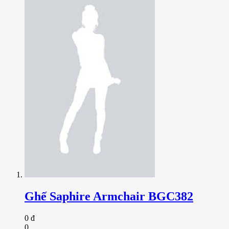
Ghế Saphire Armchair BGC382
0 đ
0