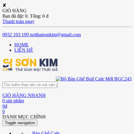
✘
GIỎ HÀNG
Bạn đã đặt:
0
. Tổng:
0
đ
Thanh toán ngay
0932 103 109
noithatsonkim@gmail.com
HOME
LIÊN HỆ
GIỎ HÀNG NHANH
0
sản phẩm
0
đ
0
DANH MỤC CHÍNH
Toggle navigation
Bàn Ghế Cafe