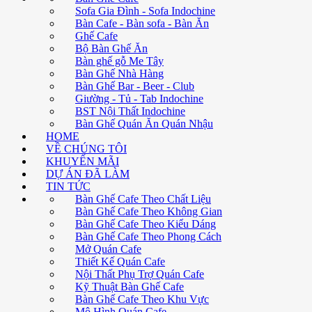
Sofa Gia Đình - Sofa Indochine
Bàn Cafe - Bàn sofa - Bàn Ăn
Ghế Cafe
Bộ Bàn Ghế Ăn
Bàn ghế gỗ Me Tây
Bàn Ghế Nhà Hàng
Bàn Ghế Bar - Beer - Club
Giường - Tủ - Tab Indochine
BST Nội Thất Indochine
Bàn Ghế Quán Ăn Quán Nhậu
HOME
VỀ CHÚNG TÔI
KHUYẾN MÃI
DỰ ÁN ĐÃ LÀM
TIN TỨC
Bàn Ghế Cafe Theo Chất Liệu
Bàn Ghế Cafe Theo Không Gian
Bàn Ghế Cafe Theo Kiểu Dáng
Bàn Ghế Cafe Theo Phong Cách
Mở Quán Cafe
Thiết Kế Quán Cafe
Nội Thất Phụ Trợ Quán Cafe
Kỹ Thuật Bàn Ghế Cafe
Bàn Ghế Cafe Theo Khu Vực
Mô Hình Quán Cafe