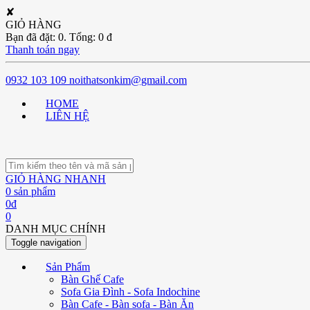
✘
GIỎ HÀNG
Bạn đã đặt:
0
. Tổng:
0
đ
Thanh toán ngay
0932 103 109
noithatsonkim@gmail.com
HOME
LIÊN HỆ
GIỎ HÀNG NHANH
0
sản phẩm
0
đ
0
DANH MỤC CHÍNH
Toggle navigation
Sản Phẩm
Bàn Ghế Cafe
Sofa Gia Đình - Sofa Indochine
Bàn Cafe - Bàn sofa - Bàn Ăn