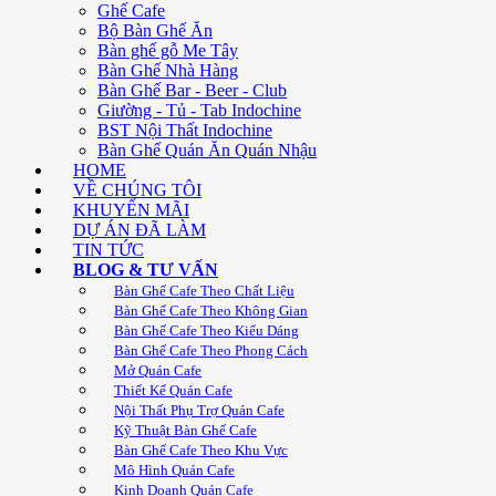
Ghế Cafe
Bộ Bàn Ghế Ăn
Bàn ghế gỗ Me Tây
Bàn Ghế Nhà Hàng
Bàn Ghế Bar - Beer - Club
Giường - Tủ - Tab Indochine
BST Nội Thất Indochine
Bàn Ghế Quán Ăn Quán Nhậu
HOME
VỀ CHÚNG TÔI
KHUYẾN MÃI
DỰ ÁN ĐÃ LÀM
TIN TỨC
BLOG & TƯ VẤN
Bàn Ghế Cafe Theo Chất Liệu
Bàn Ghế Cafe Theo Không Gian
Bàn Ghế Cafe Theo Kiểu Dáng
Bàn Ghế Cafe Theo Phong Cách
Mở Quán Cafe
Thiết Kế Quán Cafe
Nội Thất Phụ Trợ Quán Cafe
Kỹ Thuật Bàn Ghế Cafe
Bàn Ghế Cafe Theo Khu Vực
Mô Hình Quán Cafe
Kinh Doanh Quán Cafe