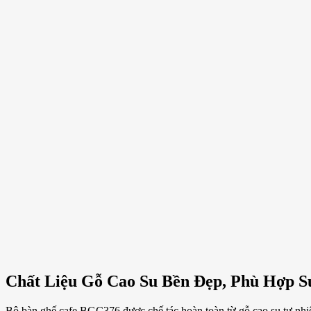
Chất Liệu Gỗ Cao Su Bền Đẹp, Phù Hợp S
Bộ bàn ghế cafe BGC376 được chế tác hoàn toàn từ gỗ cao su tự nhiê