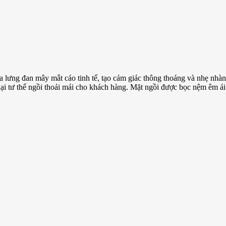
 lưng đan mây mắt cáo tinh tế, tạo cảm giác thông thoáng và nhẹ nhàn
i tư thế ngồi thoải mái cho khách hàng. Mặt ngồi được bọc nệm êm ái 