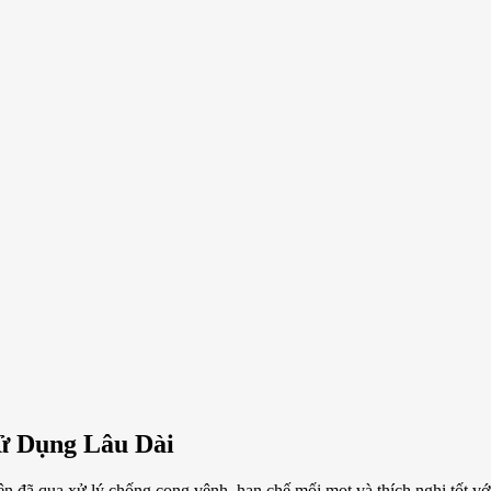
ử Dụng Lâu Dài
n đã qua xử lý chống cong vênh, hạn chế mối mọt và thích nghi tốt vớ