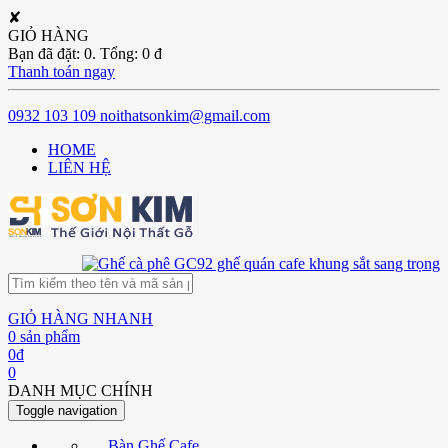
✘
GIỎ HÀNG
Bạn đã đặt:
0
. Tổng:
0
đ
Thanh toán ngay
0932 103 109
noithatsonkim@gmail.com
HOME
LIÊN HỆ
GIỎ HÀNG NHANH
0
sản phẩm
0
đ
0
DANH MỤC CHÍNH
Toggle navigation
Bàn Ghế Cafe