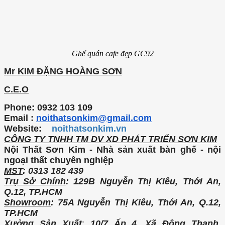
Ghế quán cafe đẹp GC92
Mr KIM ĐẶNG HOÀNG SƠN
C.E.O
Phone: 0932 103 109
Email :
noithatsonkim@gmail.com
Website:
noithatsonkim.vn
CÔNG TY TNHH TM DV XD PHÁT TRIỂN SƠN KIM
Nội Thất Sơn Kim - Nhà sản xuất bàn ghế - nội
ngoại thất chuyên nghiệp
MST
: 0313 182 439
Trụ Sở Chính
: 129B Nguyễn Thị Kiêu, Thới An,
Q.12, TP.HCM
Showroom
: 75A Nguyễn Thị Kiêu, Thới An, Q.12,
TP.HCM
Xưởng Sản Xuất
:
10/7 Ấp 4, Xã Đông Thạnh,