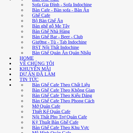
Sofa Gia Đình - Sofa Indochine
Bàn Cafe - Bàn sofa - Bàn Ăn
Ghế Cafe
Bộ Bàn Ghế Ăn
Bàn ghế gỗ Me Tây
Bàn Ghế Nhà Hàng
Bàn Ghế Bar - Beer - Club
Giường - Tủ - Tab Indochine
BST Nội Thất Indochine
Bàn Ghế Quán Ăn Quán Nhậu
HOME
VỀ CHÚNG TÔI
KHUYẾN MÃI
DỰ ÁN ĐÃ LÀM
TIN TỨC
Bàn Ghế Cafe Theo Chất Liệu
Bàn Ghế Cafe Theo Không Gian
Bàn Ghế Cafe Theo Kiểu Dáng
Bàn Ghế Cafe Theo Phong Cách
Mở Quán Cafe
Thiết Kế Quán Cafe
Nội Thất Phụ Trợ Quán Cafe
Kỹ Thuật Bàn Ghế Cafe
Bàn Ghế Cafe Theo Khu Vực
Mô Hình Quán Cafe