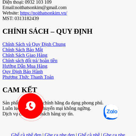
Điện thoại: 0932 103 109
Email:noithatsonkim@gmail.com
Website:
https://noithatsonkim.vn/
MST: 0313182439
CHÍNH SÁCH – QUY ĐỊNH
Chính Sách và Quy Định Chung
Chính Sách Bảo Mật
Chính Sách Giao Hàng
Chính sách đổi trả/ hoàn tiền
Hướng Dẫn Mua Hàng
Quy Định Bảo Hành
Phương Thức Thanh Toán
CAM KẾT
Sản phẩm, hàng hóa chính hãng đa dạng phong phú.
Luôn luôn giá rẻ & khuyến mại không ngừng.
Dịch vụ chăm sóc khách hàng uy tín.
Ghế cà phê đẹp
|
Ghe ca phe dep
|
Ghế cà phê
|
Ghe ca phe