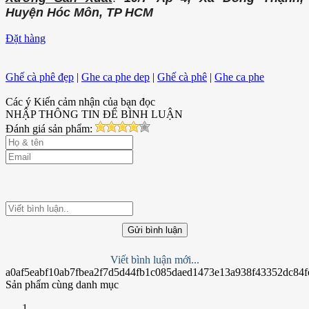
Huyện Hóc Môn, TP HCM
Đặt hàng
Ghế cà phê đẹp
|
Ghe ca phe dep
|
Ghế cà phê
|
Ghe ca phe
Các ý Kiến cảm nhận của bạn đọc
NHẬP THÔNG TIN ĐỂ BÌNH LUẬN
Đánh giá sản phẩm:
Gửi bình luận
Viết bình luận mới...
a0af5eabf10ab7fbea2f7d5d44fb1c085daed1473e13a938f43352dc84f
Sản phẩm cùng danh mục