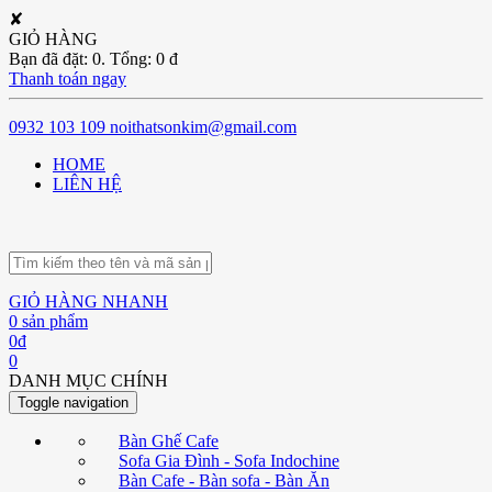
✘
GIỎ HÀNG
Bạn đã đặt:
0
. Tổng:
0
đ
Thanh toán ngay
0932 103 109
noithatsonkim@gmail.com
HOME
LIÊN HỆ
GIỎ HÀNG NHANH
0
sản phẩm
0
đ
0
DANH MỤC CHÍNH
Toggle navigation
Bàn Ghế Cafe
Sofa Gia Đình - Sofa Indochine
Bàn Cafe - Bàn sofa - Bàn Ăn