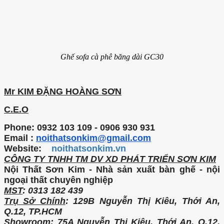
Ghế sofa cà phê băng dài GC30
Mr KIM ĐẶNG HOÀNG SƠN
C.E.O
Phone: 0932 103 109 - 0906 930 931
Email :
noithatsonkim@gmail.com
Website:
noithatsonkim.vn
CÔNG TY TNHH TM DV XD PHÁT TRIỂN SƠN KIM
Nội Thất Sơn Kim - Nhà sản xuất bàn ghế - nội
ngoại thất chuyên nghiệp
MST
: 0313 182 439
Trụ Sở Chính
: 129B Nguyễn Thị Kiêu, Thới An,
Q.12, TP.HCM
Showroom
: 75A Nguyễn Thị Kiêu, Thới An, Q.12,