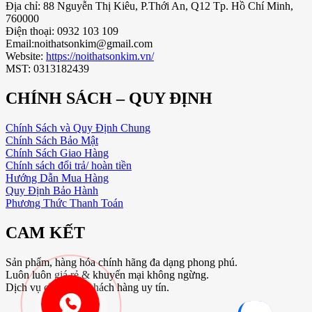
Địa chỉ: 88 Nguyễn Thị Kiêu, P.Thới An, Q12 Tp. Hồ Chí Minh,
760000
Điện thoại: 0932 103 109
Email:noithatsonkim@gmail.com
Website:
https://noithatsonkim.vn/
MST: 0313182439
CHÍNH SÁCH – QUY ĐỊNH
Chính Sách và Quy Định Chung
Chính Sách Bảo Mật
Chính Sách Giao Hàng
Chính sách đổi trả/ hoàn tiền
Hướng Dẫn Mua Hàng
Quy Định Bảo Hành
Phương Thức Thanh Toán
CAM KẾT
Sản phẩm, hàng hóa chính hãng đa dạng phong phú.
Luôn luôn giá rẻ & khuyến mại không ngừng.
Dịch vụ chăm sóc khách hàng uy tín.