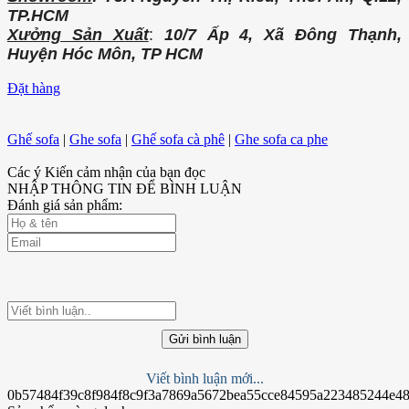
TP.HCM
Xưởng Sản Xuất
:
10/7 Ấp 4, Xã Đông Thạnh,
Huyện Hóc Môn, TP HCM
Đặt hàng
Ghế sofa
|
Ghe sofa
|
Ghế sofa cà phê
|
Ghe sofa ca phe
Các ý Kiến cảm nhận của bạn đọc
NHẬP THÔNG TIN ĐỂ BÌNH LUẬN
Đánh giá sản phẩm:
Gửi bình luận
Viết bình luận mới...
0b57484f39c8f984f8c9f3a7869a5672bea55cce84595a223485244e4