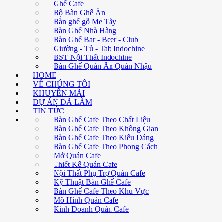
Ghế Cafe
Bộ Bàn Ghế Ăn
Bàn ghế gỗ Me Tây
Bàn Ghế Nhà Hàng
Bàn Ghế Bar - Beer - Club
Giường - Tủ - Tab Indochine
BST Nội Thất Indochine
Bàn Ghế Quán Ăn Quán Nhậu
HOME
VỀ CHÚNG TÔI
KHUYẾN MÃI
DỰ ÁN ĐÃ LÀM
TIN TỨC
Bàn Ghế Cafe Theo Chất Liệu
Bàn Ghế Cafe Theo Không Gian
Bàn Ghế Cafe Theo Kiểu Dáng
Bàn Ghế Cafe Theo Phong Cách
Mở Quán Cafe
Thiết Kế Quán Cafe
Nội Thất Phụ Trợ Quán Cafe
Kỹ Thuật Bàn Ghế Cafe
Bàn Ghế Cafe Theo Khu Vực
Mô Hình Quán Cafe
Kinh Doanh Quán Cafe