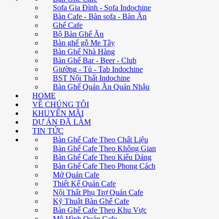
Sofa Gia Đình - Sofa Indochine
Bàn Cafe - Bàn sofa - Bàn Ăn
Ghế Cafe
Bộ Bàn Ghế Ăn
Bàn ghế gỗ Me Tây
Bàn Ghế Nhà Hàng
Bàn Ghế Bar - Beer - Club
Giường - Tủ - Tab Indochine
BST Nội Thất Indochine
Bàn Ghế Quán Ăn Quán Nhậu
HOME
VỀ CHÚNG TÔI
KHUYẾN MÃI
DỰ ÁN ĐÃ LÀM
TIN TỨC
Bàn Ghế Cafe Theo Chất Liệu
Bàn Ghế Cafe Theo Không Gian
Bàn Ghế Cafe Theo Kiểu Dáng
Bàn Ghế Cafe Theo Phong Cách
Mở Quán Cafe
Thiết Kế Quán Cafe
Nội Thất Phụ Trợ Quán Cafe
Kỹ Thuật Bàn Ghế Cafe
Bàn Ghế Cafe Theo Khu Vực
Mô Hình Quán Cafe