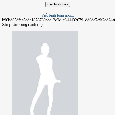
Gửi bình luận
Viết bình luận mới...
b96bd65dfe45eda1878789ccc12e9e1c3444326791dd6dc7c9f2ed24a
Sản phẩm cùng danh mục