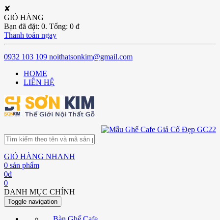
✘
GIỎ HÀNG
Bạn đã đặt:
0
. Tổng:
0
đ
Thanh toán ngay
0932 103 109
noithatsonkim@gmail.com
HOME
LIÊN HỆ
GIỎ HÀNG NHANH
0
sản phẩm
0
đ
0
DANH MỤC CHÍNH
Toggle navigation
Bàn Ghế Cafe