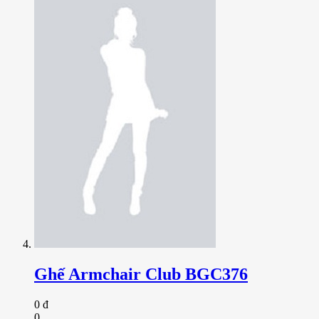
Ghế Armchair Club BGC376
0 đ
0