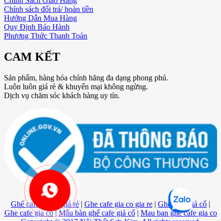
Chính Sách Giao Hàng
Chính sách đổi trả/ hoàn tiền
Hướng Dẫn Mua Hàng
Quy Định Bảo Hành
Phương Thức Thanh Toán
CAM KẾT
Sản phẩm, hàng hóa chính hãng đa dạng phong phú.
Luôn luôn giá rẻ & khuyến mại không ngừng.
Dịch vụ chăm sóc khách hàng uy tín.
Ghế cafe giả cổ giá rẻ
|
Ghe cafe gia co gia re
|
Ghế cafe giả cổ
|
Ghe cafe gia co
|
Mẫu bàn ghế cafe giả cổ
|
Mau ban ghe cafe gia co