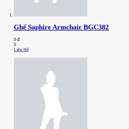
Ghế Saphire Armchair BGC382
0 đ
0
Liên Hệ