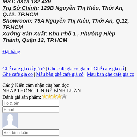
MST
: 0313 182 439
Trụ Sở Chính
: 129B Nguyễn Thị Kiêu, Thới An,
Q.12, TP.HCM
Showroom
: 75A Nguyễn Thị Kiêu, Thới An, Q.12,
TP.HCM
Xưởng Sản Xuất
:
Khu Phố 1 , Phường Hiệp
Thành, Quận 12, TP.HCM
Đặt hàng
Ghế cafe giả cổ giá rẻ
|
Ghe cafe gia co gia re
|
Ghế cafe giả cổ
|
Ghe cafe gia co
|
Mẫu bàn ghế cafe giả cổ
|
Mau ban ghe cafe gia co
Các ý Kiến cảm nhận của bạn đọc
NHẬP THÔNG TIN ĐỂ BÌNH LUẬN
Đánh giá sản phẩm: