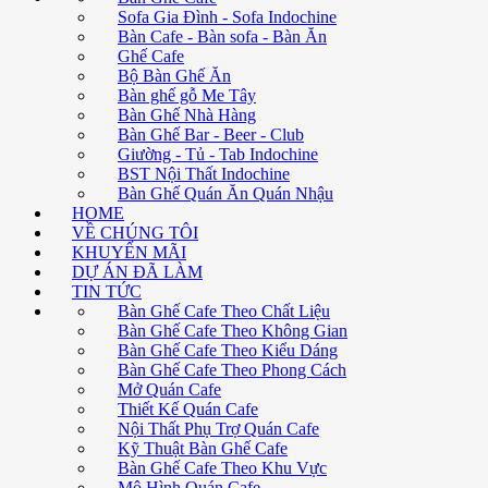
Sofa Gia Đình - Sofa Indochine
Bàn Cafe - Bàn sofa - Bàn Ăn
Ghế Cafe
Bộ Bàn Ghế Ăn
Bàn ghế gỗ Me Tây
Bàn Ghế Nhà Hàng
Bàn Ghế Bar - Beer - Club
Giường - Tủ - Tab Indochine
BST Nội Thất Indochine
Bàn Ghế Quán Ăn Quán Nhậu
HOME
VỀ CHÚNG TÔI
KHUYẾN MÃI
DỰ ÁN ĐÃ LÀM
TIN TỨC
Bàn Ghế Cafe Theo Chất Liệu
Bàn Ghế Cafe Theo Không Gian
Bàn Ghế Cafe Theo Kiểu Dáng
Bàn Ghế Cafe Theo Phong Cách
Mở Quán Cafe
Thiết Kế Quán Cafe
Nội Thất Phụ Trợ Quán Cafe
Kỹ Thuật Bàn Ghế Cafe
Bàn Ghế Cafe Theo Khu Vực
Mô Hình Quán Cafe