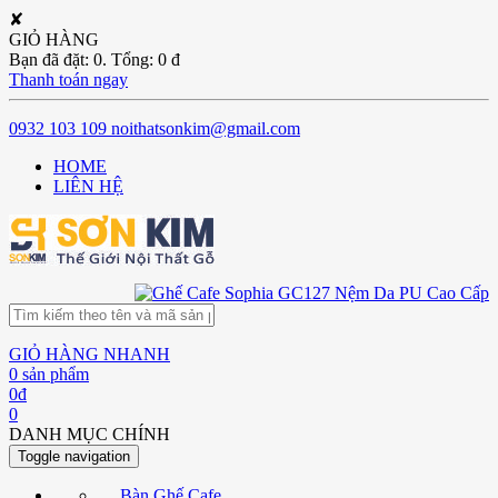
✘
GIỎ HÀNG
Bạn đã đặt:
0
. Tổng:
0
đ
Thanh toán ngay
0932 103 109
noithatsonkim@gmail.com
HOME
LIÊN HỆ
GIỎ HÀNG NHANH
0
sản phẩm
0
đ
0
DANH MỤC CHÍNH
Toggle navigation
Bàn Ghế Cafe