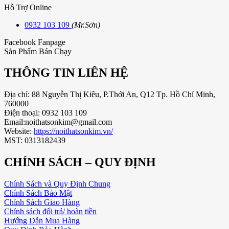
Hỗ Trợ Online
0932 103 109
(Mr.Sơn)
Facebook Fanpage
Sản Phẩm Bán Chạy
THÔNG TIN LIÊN HỆ
Địa chỉ: 88 Nguyễn Thị Kiêu, P.Thới An, Q12 Tp. Hồ Chí Minh,
760000
Điện thoại: 0932 103 109
Email:noithatsonkim@gmail.com
Website:
https://noithatsonkim.vn/
MST: 0313182439
CHÍNH SÁCH – QUY ĐỊNH
Chính Sách và Quy Định Chung
Chính Sách Bảo Mật
Chính Sách Giao Hàng
Chính sách đổi trả/ hoàn tiền
Hướng Dẫn Mua Hàng