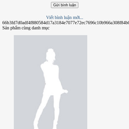
Gửi bình luận
Viết bình luận mới...
66b3fd7d0adf4f880584d17a3184e7077e72ec7696c10b966a308f84b
Sản phẩm cùng danh mục