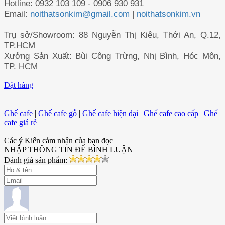
Hotline: 0932 103 109 - 0906 930 931
Email:
noithatsonkim@gmail.com
|
noithatsonkim.vn
Trụ sở/Showroom: 88 Nguyễn Thị Kiêu, Thới An, Q.12,
TP.HCM
Xưởng Sản Xuất: Bùi Công Trừng, Nhị Bình, Hóc Môn,
TP. HCM
Đặt hàng
Ghế cafe
|
Ghế cafe gỗ
|
Ghế cafe hiện đại
|
Ghế cafe cao cấp
|
Ghế
cafe giá rẻ
Các ý Kiến cảm nhận của bạn đọc
NHẬP THÔNG TIN ĐỂ BÌNH LUẬN
Đánh giá sản phẩm: