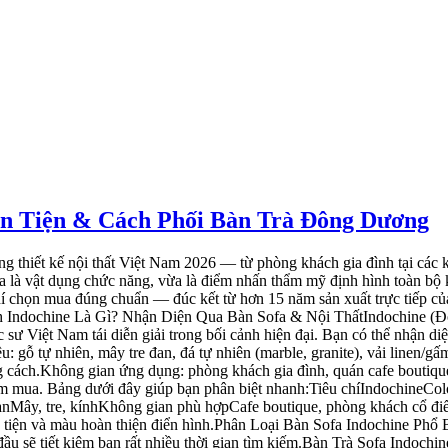
ân Tiện & Cách Phối Bàn Trà Đông Dương
ng bộ tông màu gỗ, chân tiện cùng kiểu, và đặc biệt là hoàn thiện bề mặt cùng một mẻ sơn — tránh tình trạng sau 6 tháng các món lệch màu nhau.Xem thêm mẫu bàn trà Đông Dương phong cách vintage BGC197 để tham khảo cách phối bàn cafe sofa Đông Dương trong quán.Bộ combo bàn trà chính — phương án đồng bộ được khách sạn boutique ưa chuộng.Chất Liệu Bàn Sofa Indochine – So Sánh Để Chọn ĐúngChất liệu quyết định khoảng 70% độ bền và tính thẩm mỹ của bàn. Hiểu rõ trước khi xuống tiền sẽ giúp bạn tránh được hai sai lầm phổ biến: chọn gỗ chưa đủ khô (cong vênh sau 1 năm) và chọn đá quá nặng so với khung chân (gãy mộng).Bàn Trà Indochine Gỗ Tự NhiênCác loại gỗ phổ biến cho bàn trà Indochine gỗ tự nhiên gồm: gỗ Ash (tần bì), gỗ óc chó (walnut), gỗ hương đỏ và gỗ cao su. Kỹ thuật hoàn thiện chia làm 3 hướng: sơn PU (mịn, bóng vừa), sơn 2K (cứng nhất, chịu nước tốt), và đánh bóng tự nhiên bằng dầu lau (giữ vân gỗ thật).Ưu điểm: ấm áp, bền 10–20 năm, thân thiện môi trường, có thể chà nhám sơn lại khi xước.Nhược điểm: dễ cong vênh nếu độ ẩm gỗ trên 12%, cần bảo dưỡng định kỳ 6 tháng/lần.Khám phá thêm nội thất gỗ tự nhiên cho phòng khách nếu bạn ưu tiên độ bền dài hạn.Bàn Sofa Indochine Mặt ĐáBàn sofa Indochine mặt đá sử dụng 3 nhóm vật liệu chính: ceramic vân đá (nhẹ, giá tốt), đá cẩm thạch marble (sang trọng nhất) và đá granite (cứng, chịu va đập tốt).Ưu điểm: sang trọng, dễ vệ sinh, bền màu, không bị ảnh hưởng bởi độ ẩm.Nhược điểm: nặng (tấm marble 100×60 cm có thể nặng 25–30 kg), giá cao, dễ sứt góc nếu va đập mạnh.Tham khảo thêm các mẫu bàn gỗ mặt đá đẹp để so sánh kiểu chân và độ dày mặt đá.Bảng So Sánh Tổng Hợp Chất Liệu (Kèm Khoảng Giá 2026)Chất liệuĐộ bềnThẩm mỹKhoảng giá tham khảo 2026Phù hợpGỗ tự nhiên★★★★☆★★★★★3 – 15 triệu đồngPhòng khách, quán cafeĐá tự nhiên (marble)★★★★★★★★★★8 – 25 triệu đồngPhòng khách cao cấp, resortMặt kính cường lực★★★☆☆★★★★☆4 – 12 triệu đồngKhông gian trẻ, fusionMây tre tự nhiên★★★☆☆★★★★☆1,5 – 6 triệu đồngNgoại thất, cafe mởGiá tham khảo 2026, liên hệ Nội Thất Sơn Kim để nhận báo giá chính xác: ☎ 0932 103 109Kích Thước Chuẩn Bàn Sofa Indochine Theo Từng Không GianĐây là phần hầu hết bài viết khác bỏ qua, nhưng lại là yếu tố quyết định bộ sofa của bạn có hài hòa hay không.Kích Thước Cho Phòng Khách Gia ĐìnhChia theo diện tích phòng:Phòng nhỏ (dưới 20 m²): bàn tròn đường kính 60–70 cm, cao 40–45 cm.Phòng trung bình (20–35 m²): chữ nhật 100×60 cm hoặc oval 90×60 cm.Phòng lớn (trên 35 m²): chữ nhật 120×70 cm, hoặc bố trí 2 bàn đối xứng.Nguyên tắc vàng: chiều dài bàn trà không vượt quá 2/3 chiều dài sofa. Ví dụ sofa 2,4 m thì bàn tối đa 1,6 m.Kích Thước Cho Quán Cafe Indochine & Bàn Cafe Sofa Đông DươngSofa trong quán cafe thường sâu hơn sofa gia đình (độ sâu ngồi 55–65 cm thay vì 50–55 cm), nên bàn cần rộng hơn: bàn cafe sofa Đông Dương chuẩn là 110–130 cm chiều dài. Chiều cao tối ưu 40–48 cm để khách ngồi thấp vẫn dễ với tay. Khoảng cách tối thiểu giữa mép bàn và mép sofa: 35–40 cm — đủ rộng để duỗi chân, đủ gần để đặt ly cafe.Mặt Tròn Hay Mặt Chữ Nhật — Nên Chọn Gì?Mặt tròn: phù hợp không gian nhỏ, tạo cảm giác mềm mại, an toàn cho gia đình có trẻ em (không có góc nhọn). Nhược điểm: diện tích mặt bàn hữu dụng nhỏ hơn 20–25% so với chữ nhật cùng kích thước.Mặt chữ nhật/vuông: tối ưu diện tích bày biện, phù hợp sofa dài 3 chỗ trở lên hoặc sofa góc L. Tỷ lệ vàng: chiều rộng bàn bằng khoảng 50–60% chiều rộng sofa.Sơ đồ kích thước chuẩn bàn trà sofa Indochine cho phòng khách trung bình 20–35 m².Hướng Dẫn Chọn Mua Bàn Sofa Indochine Đúng Chuẩn5 Tiêu Chí Kiểm Tra Chất Lượng Trước Khi MuaChecklist này bạn