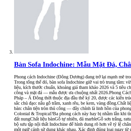
Bàn Sofa Indochine: Mẫu Mặt Đá, Ch
Phong cách Indochine (Đông Dương) đang trở lại mạnh mẽ trong thiết kế nội thất Việt Nam 2026 — từ phòng khách gia đình tại các khu biệt thự đến chuỗi cafe boutique ở Sài Gòn, Hà Nội, Đà Lạt. Trong tổng thể đó, bàn sofa Indochine giữ vai trò trung tâm: vừa là vật dụng chức năng, vừa là điểm nhấn thẩm mỹ định hình toàn bộ không gian tiếp khách.Bài viết này tổng hợp đầy đủ phân loại, chất liệu, kích thước chuẩn, khoảng giá tham khảo 2026 và 5 tiêu chí chọn mua đúng chuẩn — đúc kết từ hơn 15 năm sản xuất trực tiếp của xưởng Nội Thất Sơn Kim. Bàn sofa Indochine kết hợp chân tiện thủ công và mặt đá — mẫu được ưa chuộng nhất 2026.Phong Cách Indochine Là Gì? Nhận Diện Qua Bàn Sofa & Nội ThấtIndochine (Đông Dương) là phong cách thiết kế hình thành từ giao thoa văn hóa Pháp – Á Đông thời thuộc địa đầu thế kỷ 20, được các kiến trúc sư Việt Nam tái diễn giải trong bối cảnh hiện đại. Bạn có thể nhận diện một món bàn sofa Indochine chính hiệu qua 5 đặc trưng sau:Màu sắc chủ đạo: nâu gỗ trầm, xanh rêu, be kem, vàng đồng.Chất liệu: gỗ tự nhiên, mây tre đan, đá tự nhiên (marble, granite), vải linen/gấm.Họa tiết: chạm khắc thủ công, đường nét Á Đông tinh giản.Chân bàn: chân tiện tròn thủ công — đây chính là linh hồn của phong cách.Không gian ứng dụng: phòng khách gia đình, quán cafe boutique, resort, khách sạn di sản.Bàn Sofa Indochine Khác Gì So Với Colonial & Tropical?Ba phong cách này hay bị nhầm lẫn khi tìm mua. Bảng dưới đây giúp bạn phân biệt nhanh:Tiêu chíIndochineColonialTropicalMàu sắcNâu trầm, xanh rêuTrắng ngà, be sángXanh lá, đất nungChất liệu bànGỗ tự nhiên, đá marbleGỗ sơn trắng, rattanMây, tre, kínhKhông gian phù hợpCafe boutique, phòng khách cổ điểnBiệt thự thuộc địaResort, không gian mởTham khảo thêm toàn bộ bộ sưu tập nội thất Indochine để hình dung rõ hơn về tỷ lệ chân tiện và màu hoàn thiện điển hình.Phân Loại Bàn Sofa Indochine Phổ Biến Nhất 2026Thị trường hiện có 3 nhóm chính, mỗi nhóm phù hợp một ngữ cảnh sử dụng khác nhau. Xác định đúng loại ngay từ đầu sẽ tiết kiệm bạn rất nhiều thời gian tìm kiếm.Bàn Trà Sofa Indochine – Loại Thấp Đặt Trước SofaĐây là loại phổ biến nhất, đặt trung tâm trước bộ sofa. Bàn trà sofa Indochine thường có kích thước dài 80–120 cm, cao 40–50 cm, mặt bàn dạng tròn, oval, chữ nhật hoặc vuông. Phù hợp cho phòng khách gia đình và khu tiếp khách quán cafe vừa và nhỏ.Bàn Sofa Chân Tiện Indochine – Điểm Nhấn Thủ CôngChân tiện thủ công là yếu tố tách biệt bàn sofa chân tiện Indochine với mọi phong cách khác. Chân gỗ được tiện tròn trên trục, các đoạn thắt – phình đối xứng tạo cảm giác tinh tế, cổ điển.Cách phân biệt chân tiện thủ công và chân CNC máy: chân thủ công có đường vân không đều tuyệt đối, dấu dao tiện nhẹ trên bề mặt — đó chính là giá trị. Chân CNC quá hoàn hảo, lạnh và công nghiệp.Tham khảo bộ bàn ghế Louis cổ tay và bàn gỗ Indochine BGC251 — mẫu bàn sofa Indochine chân tiện điển hình mà xưởng đang sản xuất.Bàn Cafe Sofa Đông Dương – Side Table & Bộ ComboSide table có kích thước nhỏ (35–45 cm đường kính), linh hoạt, đặt bên cạnh sofa — đặc biệt phù hợp quán cafe cần tối ưu lối đi và diện tích bàn phục vụ.Bộ combo (1 sofa + 1 bàn trà + 2 side table) luôn được khuyến khích mua nguyên set vì 3 lý do: đồ