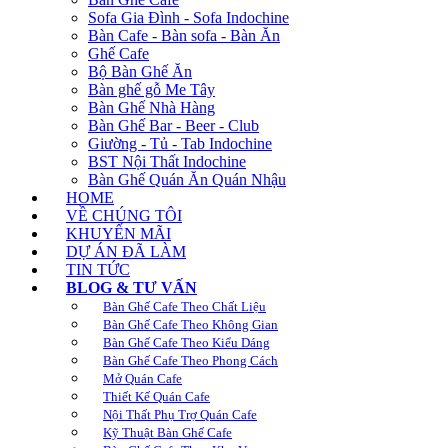
Sofa Gia Đình - Sofa Indochine
Bàn Cafe - Bàn sofa - Bàn Ăn
Ghế Cafe
Bộ Bàn Ghế Ăn
Bàn ghế gỗ Me Tây
Bàn Ghế Nhà Hàng
Bàn Ghế Bar - Beer - Club
Giường - Tủ - Tab Indochine
BST Nội Thất Indochine
Bàn Ghế Quán Ăn Quán Nhậu
HOME
VỀ CHÚNG TÔI
KHUYẾN MÃI
DỰ ÁN ĐÃ LÀM
TIN TỨC
BLOG & TƯ VẤN
Bàn Ghế Cafe Theo Chất Liệu
Bàn Ghế Cafe Theo Không Gian
Bàn Ghế Cafe Theo Kiểu Dáng
Bàn Ghế Cafe Theo Phong Cách
Mở Quán Cafe
Thiết Kế Quán Cafe
Nội Thất Phụ Trợ Quán Cafe
Kỹ Thuật Bàn Ghế Cafe