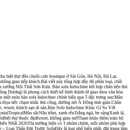
 có thể lưu lại để mang đi showroom:Kiểm tra mộng ghép và liên kết chân bàn — bàn Indochine chuẩn dùng mộng âm dương, không có vít lộ ra ngoài.Bề mặt sơn đều màu, không bong tróc, không xuất hiện bọt khí khi rọi đèn nghiêng góc.Gỗ tự nhiên phải có độ ẩm dưới 12% — yêu cầu nhà sản xuất cho xem máy đo độ ẩm, hoặc gõ tay thử (tiếng đanh là gỗ khô đạt).Mặt đá phải liền khối hoặc ghép tối đa 2 mảnh, đường ghép phải mịn, không lộ khe.Chân tiện đối xứng hoàn hảo khi nhìn thẳng từ khoảng cách 1 m. Lệch trục là dấu hiệu tiện ẩu.Phân Khúc Giá – Nên Đầu Tư Bao Nhiêu?Ba phân khúc thực tế trên thị trường Việt Nam 2026:Phân khúcChất liệuPhù hợpDưới 5 triệuGỗ công nghiệp MDF/veneer, mây treCafe mới khai trương, ngân sách hạn chế5 – 15 triệuGỗ Ash, cao su, mặt ceramic vân đáPhân khúc bán chạy nhất, cân bằng chất lượng – chi phíTrên 15 triệuGỗ óc chó, hương đỏ, mặt marble, chân tiện thủ côngBiệt thự, resort, khách sạn 4–5 saoGiá tham khảo 2026.3 Câu Hỏi Cần Hỏi Showroom / Nhà Sản XuấtTrước khi đặt cọc, hãy hỏi rõ:Xuất xứ gỗ: rừng trồng trong nước hay nhập khẩu? Gỗ nhập khẩu (Ash Mỹ, sồi Nga) thường ổn định hơn gỗ rừng tự nhiên nội địa.Chế độ bảo hành bao lâu và bảo hành những gì? — bảo hành kết cấu khác bảo hành bề mặt sơn.Có sản xuất theo kích thước tùy chỉnh không? — yếu tố quan trọng nếu phòng/quán của bạn có kích thước không chuẩn.Bảo Dưỡng Bàn Sofa Indochine Để Giữ Bền Đẹp Lâu DàiBảo Dưỡng Bàn Trà Indochine Gỗ Tự NhiênLau bằng khăn ẩm vắt kiệt, tuyệt đối tránh hóa chất tẩy mạnh như Cif hay nước Javel. Dùng sáp gỗ hoặc dầu teak định kỳ 6 tháng/lần để giữ độ bóng và chống ẩm — đặc biệt quan trọng trong mùa nồm miền Bắc. Tránh đặt đồ nóng trực tiếp lên mặt bàn, luôn dùng lót cốc.Bảo Dưỡng Bàn Sofa Indochine Mặt ĐáMarble tự nhiên là vật liệu xốp, dễ thấm acid. Lau ngay trong vòng 5 phút khi đổ chất lỏng có acid (nước chanh, cà phê, rượu vang). Đánh bóng định kỳ 1 năm/lần với sáp chuyên dụng cho đá. Tuyệt đối không dùng miếng cọ thô hay bùi nhùi sắt — chỉ một lần là xước vĩnh viễn.Bố trí bàn cafe sofa Đông Dương trong quán cafe boutique tại TPHCM Kinh Nghiệm Thực Tế Từ Xưởng Nội Thất Sơn KimSau hơn 15 năm sản xuất nội thất Indochine tại xưởng Q12 TPHCM, chúng tôi nhận thấy 80% khách hàng chọn sai bàn ở khâu độ ẩm gỗ: nhiều xưởng nhỏ giao gỗ ở độ ẩm 14–16% để rút ngắn thời gian sấy, sau 4–6 tháng sử dụng trong phòng máy lạnh thì gỗ co rút, mộng hở, mặt bàn cong nhẹ. Tiêu chuẩn nội bộ của Sơn Kim là sấy gỗ Ash và cao su xuống dưới 10% trước khi vào xưởng, đồng thời để gỗ nghỉ thêm 7 ngày trong nhà xưởng có máy hút ẩm trước khi tiện chân. Đây là lý do bàn xuất xưởng có thể chịu được biên độ độ ẩm 50–80% mà không cong vênh.Theo báo cáo Vietnam Furniture Market Outlook 2025 của Vietnam Timber and Forest Product Association (VIFOREST), nội thất phong cách Á Đông – Indochine chiếm khoảng 18% tổng sản lượng nội thất gỗ tiêu thụ nội địa, và đang tăng trưởng kép 12%/năm — cho thấy đây không phải xu hướng nhất thời.Tư Vấn & Báo Giá Combo Bàn Sofa IndochineNếu bạn đang chuẩn bị mở quán cafe Indochine hoặc làm mới phòng khách phong cách Đông Dương, đội ngũ thiết kế của Sơn Kim có thể tư vấn miễn phí kích thước bàn – sofa phù hợp với mặt bằng thực tế, kèm bản vẽ 2D bố trí. Gọi hotline ☎ 0932 103 109