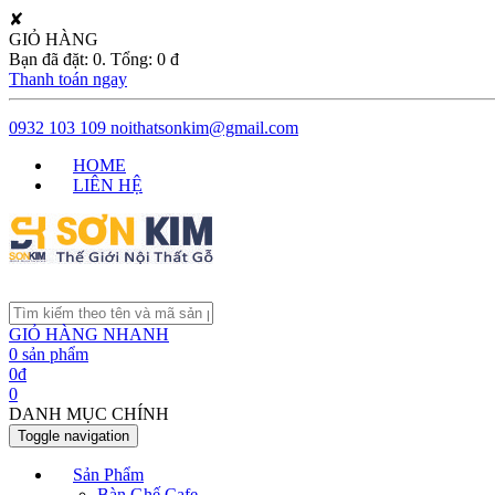
✘
GIỎ HÀNG
Bạn đã đặt:
0
. Tổng:
0
đ
Thanh toán ngay
0932 103 109
noithatsonkim@gmail.com
HOME
LIÊN HỆ
GIỎ HÀNG NHANH
0
sản phẩm
0
đ
0
DANH MỤC CHÍNH
Toggle navigation
Sản Phẩm
Bàn Ghế Cafe