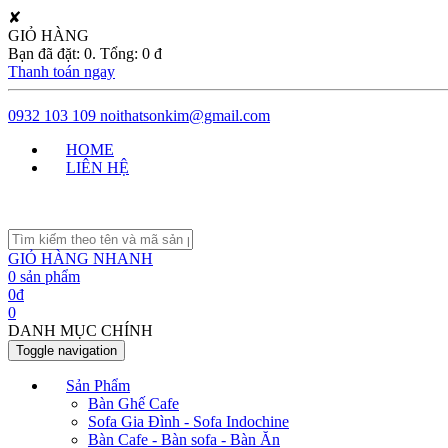
✘
GIỎ HÀNG
Bạn đã đặt:
0
. Tổng:
0
đ
Thanh toán ngay
0932 103 109
noithatsonkim@gmail.com
HOME
LIÊN HỆ
GIỎ HÀNG NHANH
0
sản phẩm
0
đ
0
DANH MỤC CHÍNH
Toggle navigation
Sản Phẩm
Bàn Ghế Cafe
Sofa Gia Đình - Sofa Indochine
Bàn Cafe - Bàn sofa - Bàn Ăn