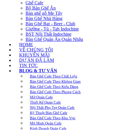
Ghế Cafe
Bộ Bàn Ghế Ăn
Bàn ghế gỗ Me Tây
Bàn Ghế Nhà Hàng
Bàn Ghế Bar - Beer - Club
Giường - Tủ - Tab Indochine
BST Nội Thất Indochine
Bàn Ghế Quán Ăn Quán Nhậu
HOME
VỀ CHÚNG TÔI
KHUYẾN MÃI
DỰ ÁN ĐÃ LÀM
TIN TỨC
BLOG & TƯ VẤN
Bàn Ghế Cafe Theo Chất Liệu
Bàn Ghế Cafe Theo Không Gian
Bàn Ghế Cafe Theo Kiểu Dáng
Bàn Ghế Cafe Theo Phong Cách
Mở Quán Cafe
Thiết Kế Quán Cafe
Nội Thất Phụ Trợ Quán Cafe
Kỹ Thuật Bàn Ghế Cafe
Bàn Ghế Cafe Theo Khu Vực
Mô Hình Quán Cafe
Kinh Doanh Quán Cafe