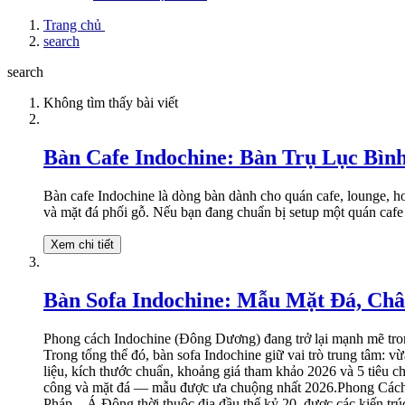
Trang chủ
search
search
Không tìm thấy bài viết
Bàn Cafe Indochine: Bàn Trụ Lục Bìn
Bàn cafe Indochine là dòng bàn dành cho quán cafe, lounge, h
và mặt đá phối gỗ. Nếu bạn đang chuẩn bị setup một quán cafe t
Xem chi tiết
Bàn Sofa Indochine: Mẫu Mặt Đá, Ch
Phong cách Indochine (Đông Dương) đang trở lại mạnh mẽ trong thiết kế nội thất Việt Nam 2026 — từ phòng khách gia đình tại các khu biệt thự đến chuỗi cafe boutique ở Sài Gòn, Hà Nội, Đà Lạt. Trong tổng thể đó, bàn sofa Indochine giữ vai trò trung tâm: vừa là vật dụng chức năng, vừa là điểm nhấn thẩm mỹ định hình toàn bộ không gian tiếp khách.Bài viết này tổng hợp đầy đủ phân loại, chất liệu, kích thước chuẩn, khoảng giá tham khảo 2026 và 5 tiêu chí chọn mua đúng chuẩn — đúc kết từ hơn 15 năm sản xuất trực tiếp của xưởng Nội Thất Sơn Kim. Bàn sofa Indochine kết hợp chân tiện thủ công và mặt đá — mẫu được ưa chuộng nhất 2026.Phong Cách Indochine Là Gì? Nhận Diện Qua Bàn Sofa & Nội ThấtIndochine (Đông Dương) là phong cách thiết kế hình thành từ giao thoa văn hóa Pháp – Á Đông thời thuộc địa đầu thế kỷ 20, được các kiến trúc sư Việt Nam tái diễn giải trong bối cảnh hiện đại. Bạn có thể nhận diện một món bàn sofa Indochine chính hiệu qua 5 đặc trưng sau:Màu sắc chủ đạo: nâu gỗ trầm, xanh rêu, be kem, vàng đồng.Chất liệu: gỗ tự nhiên, mây tre đan, đá tự nhiên (marble, granite), vải linen/gấm.Họa tiết: chạm khắc thủ công, đường nét Á Đông tinh giản.Chân bàn: chân tiện tròn thủ công — đây chính là linh hồn của phong cách.Không gian ứng dụng: phòng khách gia đình, quán cafe boutique, resort, khách sạn di sản.Bàn Sofa Indochine Khác Gì So Với Colonial & Tropical?Ba phong cách này hay bị nhầm lẫn khi tìm mua. Bảng dưới đây giúp bạn phân biệt nhanh:Tiêu chíIndochineColonialTropicalMàu sắcNâu trầm, xanh rêuTrắng ngà, be sángXanh lá, đất nungChất liệu bànGỗ tự nhiên, đá marbleGỗ sơn trắng, rattanMây, tre, kínhKhông gian phù hợpCafe boutique, phòng khách cổ điểnBiệt thự thuộc địaResort, không gian mởTham khảo thêm toàn bộ bộ sưu tập nội thất Indochine để hình dung rõ hơn về tỷ lệ chân tiện và màu hoàn thiện điển hình.Phân Loại Bàn Sofa Indochine Phổ Biến Nhất 2026Thị trường hiện có 3 nhóm chính, mỗi nhóm phù hợp một ngữ cảnh sử dụng khác nhau. Xác định đúng loại ngay từ đầu sẽ tiết kiệm bạn rất nhiều thời gian tìm kiếm.Bàn Trà Sofa Indochine – Loại Thấp Đặt Trước SofaĐây là loại phổ biến nhất, đặt trung tâm trước bộ sofa. Bàn trà sofa Indochine thường có kích thước dài 80–120 cm, cao 40–50 cm, mặt bàn dạng tròn, oval, chữ nhật hoặc vuông. Phù hợp cho phòng khách gia đình và khu tiếp khách quán cafe vừa và nhỏ.Bàn Sofa Chân Tiện Indochine – Điểm Nhấn Thủ CôngChân tiện thủ công là yếu tố tách biệt bàn sofa chân tiện Indochine với mọi phong cách khác. Chân gỗ được tiện tròn trên trục, các đoạn thắt – phình đối xứng tạo cảm giác tinh tế, cổ điển.Cách phân biệt chân tiện thủ công và chân CNC máy: chân thủ công có đường vân không đều tuyệt đối, dấu dao tiện nhẹ trên bề mặt — đó chính là giá trị. Chân CNC quá hoàn hảo, lạnh và công nghiệp.Tham khảo bộ bàn ghế Louis cổ tay và bàn gỗ Indochine BGC251 — mẫu bàn sofa Indochine chân tiện điển hình mà xưởng đang sản xuất.Bàn Cafe Sofa Đông Dương – Side Table & Bộ ComboSide table có kích thước nhỏ (35–45 cm đường kính), linh hoạt, đặt bên cạnh sofa — đặc biệt phù hợp quán cafe cần tối ưu lối đi và diện tích bàn phục vụ.Bộ combo (1 sofa + 1 bàn trà + 2 side table) luôn được khuyến khích mua nguyên set vì 3 lý do: đồ