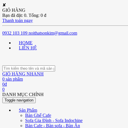
✘
GIỎ HÀNG
Bạn đã đặt:
0
. Tổng:
0
đ
Thanh toán ngay
0932 103 109
noithatsonkim@gmail.com
HOME
LIÊN HỆ
GIỎ HÀNG NHANH
0
sản phẩm
0
đ
0
DANH MỤC CHÍNH
Toggle navigation
Sản Phẩm
Bàn Ghế Cafe
Sofa Gia Đình - Sofa Indochine
Bàn Cafe - Bàn sofa - Bàn Ăn