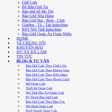
Ghế Cafe
Bộ Bàn Ghế Ăn
Bàn ghế gỗ Me Tây
Bàn Ghế Nhà Hàng
Bàn Ghế Bar - Beer - Club
Giường - Tủ - Tab Indochine
BST Nội Thất Indochine
Bàn Ghế Quán Ăn Quán Nhậu
HOME
VỀ CHÚNG TÔI
KHUYẾN MÃI
DỰ ÁN ĐÃ LÀM
TIN TỨC
BLOG & TƯ VẤN
Bàn Ghế Cafe Theo Chất Liệu
Bàn Ghế Cafe Theo Không Gian
Bàn Ghế Cafe Theo Kiểu Dáng
Bàn Ghế Cafe Theo Phong Cách
Mở Quán Cafe
Thiết Kế Quán Cafe
Nội Thất Phụ Trợ Quán Cafe
Kỹ Thuật Bàn Ghế Cafe
Bàn Ghế Cafe Theo Khu Vực
Mô Hình Quán Cafe
Kinh Doanh Quán Cafe