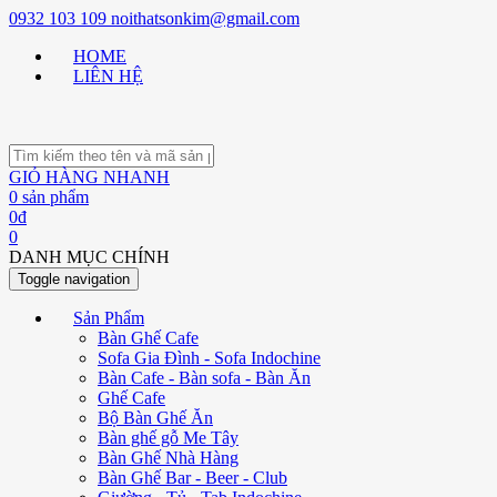
0932 103 109
noithatsonkim@gmail.com
HOME
LIÊN HỆ
GIỎ HÀNG NHANH
0
sản phẩm
0
đ
0
DANH MỤC CHÍNH
Toggle navigation
Sản Phẩm
Bàn Ghế Cafe
Sofa Gia Đình - Sofa Indochine
Bàn Cafe - Bàn sofa - Bàn Ăn
Ghế Cafe
Bộ Bàn Ghế Ăn
Bàn ghế gỗ Me Tây
Bàn Ghế Nhà Hàng
Bàn Ghế Bar - Beer - Club