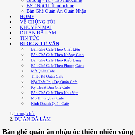
Giường - Tủ - Tab Indochine
BST Nội Thất Indochine
Bàn Ghế Quán Ăn Quán Nhậu
HOME
VỀ CHÚNG TÔI
KHUYẾN MÃI
DỰ ÁN ĐÃ LÀM
TIN TỨC
BLOG & TƯ VẤN
Bàn Ghế Cafe Theo Chất Liệu
Bàn Ghế Cafe Theo Không Gian
Bàn Ghế Cafe Theo Kiểu Dáng
Bàn Ghế Cafe Theo Phong Cách
Mở Quán Cafe
Thiết Kế Quán Cafe
Nội Thất Phụ Trợ Quán Cafe
Kỹ Thuật Bàn Ghế Cafe
Bàn Ghế Cafe Theo Khu Vực
Mô Hình Quán Cafe
Kinh Doanh Quán Cafe
Trang chủ
DỰ ÁN ĐÃ LÀM
Bàn ghế quán ăn nhậu ốc thiên nhiên vũng