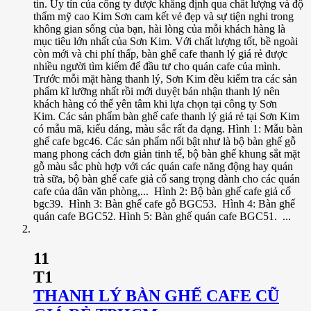
tin. Uy tín của công ty được khẳng định qua chất lượng và độ
thẩm mỹ cao Kim Sơn cam kết vẻ đẹp và sự tiện nghi trong
không gian sống của bạn, hài lòng của mỗi khách hàng là
mục tiêu lớn nhất của Sơn Kim. Với chất lượng tốt, bề ngoài
còn mới và chi phí thấp, bàn ghế cafe thanh lý giá rẻ được
nhiều người tìm kiếm để đầu tư cho quán cafe của mình.
Trước mỗi mặt hàng thanh lý, Sơn Kim đều kiểm tra các sản
phẩm kĩ lưỡng nhất rồi mới duyệt bán nhận thanh lý nên
khách hàng có thể yên tâm khi lựa chọn tại công ty Sơn
Kim. Các sản phẩm bàn ghế cafe thanh lý giá rẻ tại Sơn Kim
có mẫu mã, kiểu dáng, màu sắc rất đa dạng. Hình 1: Mẫu bàn
ghế cafe bgc46. Các sản phẩm nổi bật như là bộ bàn ghế gỗ
mang phong cách đơn giản tinh tế, bộ bàn ghế khung sắt mặt
gỗ màu sắc phù hợp với các quán cafe năng động hay quán
trà sữa, bộ bàn ghế cafe giả cổ sang trọng dành cho các quán
cafe của dân văn phòng,... Hình 2: Bộ bàn ghế cafe giả cổ
bgc39. Hình 3: Bàn ghế cafe gỗ BGC53. Hình 4: Bàn ghế
quán cafe BGC52. Hình 5: Bàn ghế quán cafe BGC51. ...
11
T1
THANH LÝ BÀN GHẾ CAFE CŨ