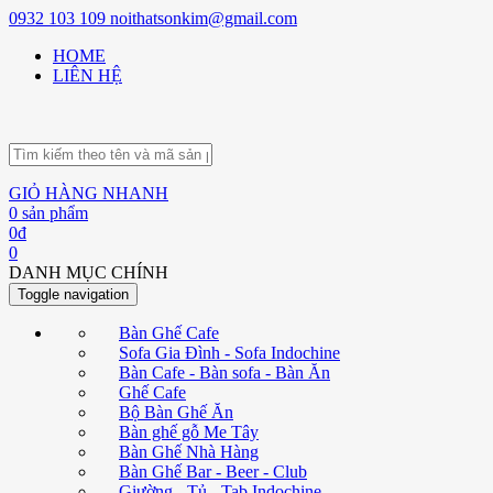
0932 103 109
noithatsonkim@gmail.com
HOME
LIÊN HỆ
GIỎ HÀNG NHANH
0
sản phẩm
0
đ
0
DANH MỤC CHÍNH
Toggle navigation
Bàn Ghế Cafe
Sofa Gia Đình - Sofa Indochine
Bàn Cafe - Bàn sofa - Bàn Ăn
Ghế Cafe
Bộ Bàn Ghế Ăn
Bàn ghế gỗ Me Tây
Bàn Ghế Nhà Hàng
Bàn Ghế Bar - Beer - Club
Giường - Tủ - Tab Indochine