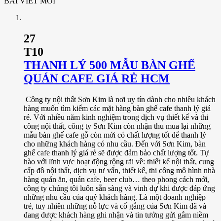
BÀI VIẾT MỚI
27
T10
THANH LÝ 500 MẪU BÀN GHẾ
QUÁN CAFE GIÁ RẺ HCM
Công ty nội thất Sơn Kim là nơi uy tín dành cho nhiều khách
hàng muốn tìm kiếm các mặt hàng bàn ghế cafe thanh lý giá
rẻ. Với nhiều năm kinh nghiệm trong dịch vụ thiết kế và thi
công nội thất, công ty Sơn Kim còn nhận thu mua lại những
mẫu bàn ghế cafe gỗ còn mới có chất lượng tốt để thanh lý
cho những khách hàng có nhu cầu. Đến với Sơn Kim, bàn
ghế cafe thanh lý giá rẻ sẽ được đảm bảo chất lượng tốt. Tự
hào với lĩnh vực hoạt động rộng rãi về: thiết kế nội thất, cung
cấp đồ nội thất, dịch vụ tư vấn, thiết kế, thi công mô hình nhà
hàng quán ăn, quán cafe, beer club… theo phong cách mới,
công ty chúng tôi luôn sẵn sàng và vinh dự khi được đáp ứng
những nhu cầu của quý khách hàng. Là một doanh nghiệp
trẻ, tuy nhiên những nỗ lực và cố gắng của Sơn Kim đã và
đang được khách hàng ghi nhận và tin tưởng gửi gắm niềm