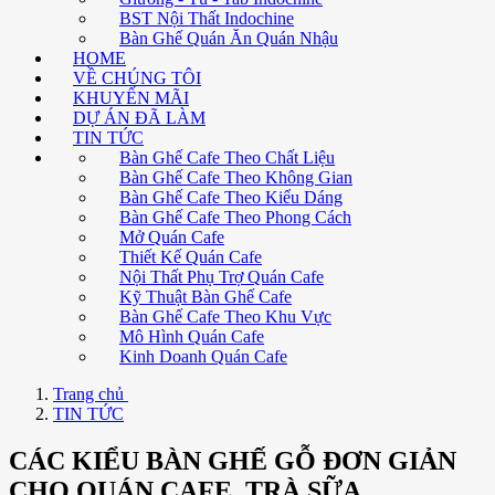
BST Nội Thất Indochine
Bàn Ghế Quán Ăn Quán Nhậu
HOME
VỀ CHÚNG TÔI
KHUYẾN MÃI
DỰ ÁN ĐÃ LÀM
TIN TỨC
Bàn Ghế Cafe Theo Chất Liệu
Bàn Ghế Cafe Theo Không Gian
Bàn Ghế Cafe Theo Kiểu Dáng
Bàn Ghế Cafe Theo Phong Cách
Mở Quán Cafe
Thiết Kế Quán Cafe
Nội Thất Phụ Trợ Quán Cafe
Kỹ Thuật Bàn Ghế Cafe
Bàn Ghế Cafe Theo Khu Vực
Mô Hình Quán Cafe
Kinh Doanh Quán Cafe
Trang chủ
TIN TỨC
CÁC KIỂU BÀN GHẾ GỖ ĐƠN GIẢN
CHO QUÁN CAFE, TRÀ SỮA