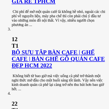
GIÁ RẺ TPHCM
Chi phí để mở một quán café là không hề nhỏ, ngoài các chi
phí về nguyên liệu, máy pha chế thì còn phải chú ý đầu tư
vào những món đồ nội thất. Vì vậy, nhiều người chọn
phương án ...
12
T1
BỘ SƯU TẬP BÀN CAFE | GHẾ
CAFE | BÀN GHẾ GỖ QUÁN CAFE
ĐẸP HCM 2022
Không biết từ bao giờ mà việc uống cà phê trở thành một
nghi thức mở đầu cho một buổi sáng tốt lành. Vậy nên việc
kinh doanh quán cà phê lại càng trở nên thu hút hơn bao giờ
hết. ...
22