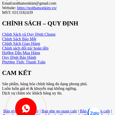
Email:noithatsonkim@gmail.com
Website:
https://noithatsonkim.vn/
MST: 0313182439
CHÍNH SÁCH – QUY ĐỊNH
Chính Sách và Quy Định Chung
Chính Sách Bảo Mật
Chính Sách Giao Hàng
Chính sách đổi trả/ hoàn tiền
Hướng Dẫn Mua Hàng
Quy Định Bảo Hành
Phương Thức Thanh Toán
CAM KẾT
Sản phẩm, hàng hóa chính hãng đa dạng phong phú.
Luôn luôn giá rẻ & khuyến mại không ngừng.
Dịch vụ chăm sóc khách hàng uy tín.
Bàn ghế gỗ quán cafe
|
Ban ghe go quan cafe
|
Bàn ghế quán cafe
|