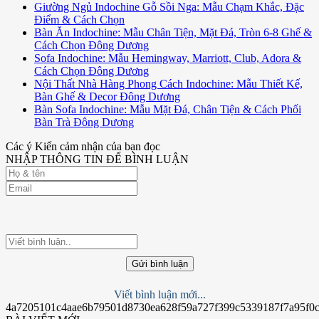
Giường Ngủ Indochine Gỗ Sồi Nga: Mẫu Chạm Khắc, Đặc
Điểm & Cách Chọn
Bàn Ăn Indochine: Mẫu Chân Tiện, Mặt Đá, Tròn 6-8 Ghế &
Cách Chọn Đông Dương
Sofa Indochine: Mẫu Hemingway, Marriott, Club, Adora &
Cách Chọn Đông Dương
Nội Thất Nhà Hàng Phong Cách Indochine: Mẫu Thiết Kế,
Bàn Ghế & Decor Đông Dương
Bàn Sofa Indochine: Mẫu Mặt Đá, Chân Tiện & Cách Phối
Bàn Trà Đông Dương
Các ý Kiến cảm nhận của bạn đọc
NHẬP THÔNG TIN ĐỂ BÌNH LUẬN
Gửi bình luận
Viết bình luận mới...
4a7205101c4aae6b79501d8730ea628f59a727f399c5339187f7a95f0c