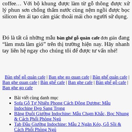
coffee… Với bộ khung được làm từ gỗ thông được xử
lý phun sơn chống thấm nước cùng nệm ngồi được bọc
silicon êm ái tạo cảm giác thoải mái cho người sử dụng.
Đó là tất cả những mẫu
đang
bàn ghế gỗ quán cafe
đơn giản
“làm mưa làm gió” trên thị trường hiện nay. Hãy nhanh
tay liên hệ ngay cho chúng tôi để được tư vấn nhé!
Bàn ghế gỗ quán cafe
|
Ban ghe go quan cafe
|
Bàn ghế quán cafe
|
Ban ghe quan cafe
|
Bàn ghế cafe
|
Ban ghe cafe
|
Bàn ghế gỗ cafe
|
Ban ghe go cafe
Bài viết cùng danh mục
Sofa Gỗ Tự Nhiên Phong Cách Đông Dương: Mẫu
Indochine Đẹp Sang Trọng
Băng Đuôi Giường Indochine: Mẫu Chạm Khắc, Bọc Nhung
& Cách Phối Phòng Ngủ
Tab Đầu Giường Indochine: Mẫu 2 Ngăn Kéo, Gỗ Sồi &
Cách Phối Phòng Ngủ