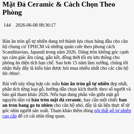
Mặt Đá Ceramic & Cách Chọn Theo
Phòng
144
2026-06-08 08:36:17
Bàn ăn tròn gỗ tự nhiên đang trở thành lựa chọn hàng đầu cho căn
hộ chung cư TPHCM và những quán cafe theo phong cách
Scandinavian, Japandi trong năm 2026. Dáng tròn không góc cạnh
tạo cảm giác ấm cúng, gắn kết, đồng thời tối ưu lưu thông cho
phòng ăn diện tích hạn chế. Sau hơn 15 năm làm xưởng, chúng tôi
nhận thấy đây là kiểu bàn được hỏi mua nhiều nhất cho các căn hộ
60–90m².
Bài viết này tổng hợp các mẫu
bàn ăn tròn gỗ tự nhiên
đẹp nhất,
phân tích từng loại gỗ, hướng dẫn chọn kích thước theo số người và
báo giá tham khảo 2026. Nếu bạn đang phân vân giữa mặt gỗ
nguyên tấm và
bàn tròn mặt đá ceramic
, hay cần một chiếc
ban
an tron bang go tu nhien
cho căn hộ nhỏ, đây là tài liệu thực tế từ
góc nhìn người sản xuất. Tham khảo thêm dòng
nội thất gỗ tự nhiên
cao cấp
để có cái nhìn tổng quan.