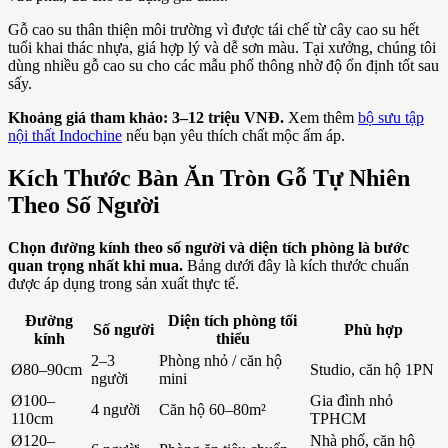
Gỗ cao su thân thiện môi trường vì được tái chế từ cây cao su hết
tuổi khai thác nhựa, giá hợp lý và dễ sơn màu. Tại xưởng, chúng tôi
dùng nhiều gỗ cao su cho các mẫu phổ thông nhờ độ ổn định tốt sau
sấy.
Khoảng giá tham khảo: 3–12 triệu VNĐ.
Xem thêm
bộ sưu tập
nội thất Indochine
nếu bạn yêu thích chất mộc ấm áp.
Kích Thước Bàn Ăn Tròn Gỗ Tự Nhiên
Theo Số Người
Chọn đường kính theo số người và diện tích phòng là bước
quan trọng nhất khi mua.
Bảng dưới đây là kích thước chuẩn
được áp dụng trong sản xuất thực tế.
Đường
Diện tích phòng tối
Số người
Phù hợp
kính
thiểu
2–3
Phòng nhỏ / căn hộ
Ø80–90cm
Studio, căn hộ 1PN
người
mini
Ø100–
Gia đình nhỏ
4 người
Căn hộ 60–80m²
110cm
TPHCM
Ø120–
Nhà phố, căn hộ