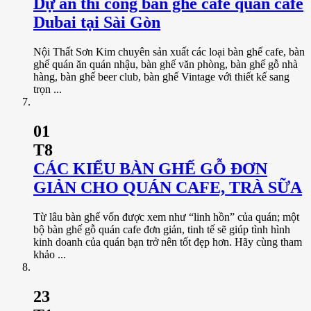
Dự án thi công bàn ghế cafe quán cafe
Dubai tại Sài Gòn
Nội Thất Sơn Kim chuyên sản xuất các loại bàn ghế cafe, bàn
ghế quán ăn quán nhậu, bàn ghế văn phòng, bàn ghế gỗ nhà
hàng, bàn ghế beer club, bàn ghế Vintage với thiết kế sang
trọn ...
01
T8
CÁC KIỂU BÀN GHẾ GỖ ĐƠN
GIẢN CHO QUÁN CAFE, TRÀ SỮA
Từ lâu bàn ghế vốn được xem như “linh hồn” của quán; một
bộ bàn ghế gỗ quán cafe đơn giản, tinh tế sẽ giúp tình hình
kinh doanh của quán bạn trở nên tốt đẹp hơn. Hãy cùng tham
khảo ...
23