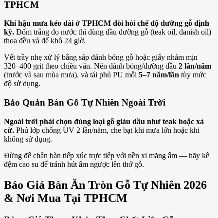
TPHCM
Khí hậu mưa kéo dài ở TPHCM đòi hỏi chế độ dưỡng gỗ định
kỳ.
Đốm trắng do nước thì dùng dầu dưỡng gỗ (teak oil, danish oil)
thoa đều và để khô 24 giờ.
Vết trầy nhẹ xử lý bằng sáp đánh bóng gỗ hoặc giấy nhám mịn
320–400 grit theo chiều vân. Nên đánh bóng/dưỡng dầu
2 lần/năm
(trước và sau mùa mưa), và tái phủ PU mỗi
5–7 năm/lần
tùy mức
độ sử dụng.
Bảo Quản Bàn Gỗ Tự Nhiên Ngoài Trời
Ngoài trời phải chọn đúng loại gỗ giàu dầu như teak hoặc xà
cừ.
Phủ lớp chống UV 2 lần/năm, che bạt khi mưa lớn hoặc khi
không sử dụng.
Đừng để chân bàn tiếp xúc trực tiếp với nền xi măng ẩm — hãy kê
đệm cao su để tránh hút ẩm ngược lên thớ gỗ.
Báo Giá Bàn Ăn Tròn Gỗ Tự Nhiên 2026
& Nơi Mua Tại TPHCM