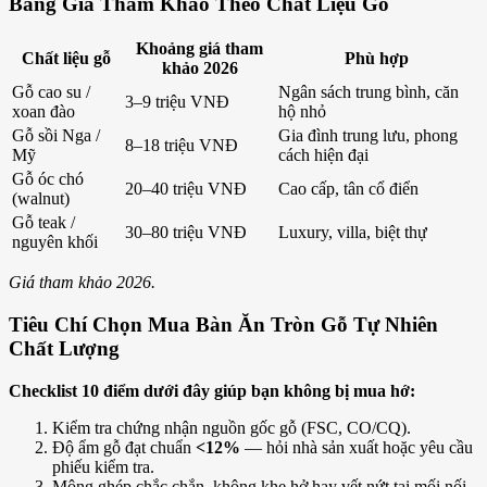
Bảng Giá Tham Khảo Theo Chất Liệu Gỗ
Khoảng giá tham
Chất liệu gỗ
Phù hợp
khảo 2026
Gỗ cao su /
Ngân sách trung bình, căn
3–9 triệu VNĐ
xoan đào
hộ nhỏ
Gỗ sồi Nga /
Gia đình trung lưu, phong
8–18 triệu VNĐ
Mỹ
cách hiện đại
Gỗ óc chó
20–40 triệu VNĐ
Cao cấp, tân cổ điển
(walnut)
Gỗ teak /
30–80 triệu VNĐ
Luxury, villa, biệt thự
nguyên khối
Giá tham khảo 2026.
Tiêu Chí Chọn Mua Bàn Ăn Tròn Gỗ Tự Nhiên
Chất Lượng
Checklist 10 điểm dưới đây giúp bạn không bị mua hớ:
Kiểm tra chứng nhận nguồn gốc gỗ (FSC, CO/CQ).
Độ ẩm gỗ đạt chuẩn
<12%
— hỏi nhà sản xuất hoặc yêu cầu
phiếu kiểm tra.
Mộng ghép chắc chắn, không khe hở hay vết nứt tại mối nối.