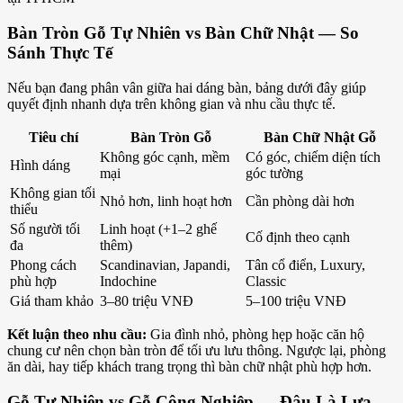
Bàn Tròn Gỗ Tự Nhiên vs Bàn Chữ Nhật — So
Sánh Thực Tế
Nếu bạn đang phân vân giữa hai dáng bàn, bảng dưới đây giúp
quyết định nhanh dựa trên không gian và nhu cầu thực tế.
Tiêu chí
Bàn Tròn Gỗ
Bàn Chữ Nhật Gỗ
Không góc cạnh, mềm
Có góc, chiếm diện tích
Hình dáng
mại
góc tường
Không gian tối
Nhỏ hơn, linh hoạt hơn
Cần phòng dài hơn
thiểu
Số người tối
Linh hoạt (+1–2 ghế
Cố định theo cạnh
đa
thêm)
Phong cách
Scandinavian, Japandi,
Tân cổ điển, Luxury,
phù hợp
Indochine
Classic
Giá tham khảo
3–80 triệu VNĐ
5–100 triệu VNĐ
Kết luận theo nhu cầu:
Gia đình nhỏ, phòng hẹp hoặc căn hộ
chung cư nên chọn bàn tròn để tối ưu lưu thông. Ngược lại, phòng
ăn dài, hay tiếp khách trang trọng thì bàn chữ nhật phù hợp hơn.
Gỗ Tự Nhiên vs Gỗ Công Nghiệp — Đâu Là Lựa