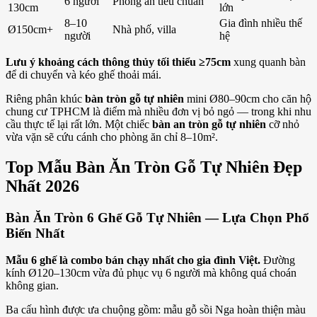
6 người
Phòng ăn tiêu chuẩn
130cm
lớn
8–10
Gia đình nhiều thế
Ø150cm+
Nhà phố, villa
người
hệ
Lưu ý khoảng cách thông thủy tối thiểu ≥75cm
xung quanh bàn
để di chuyển và kéo ghế thoải mái.
Riêng phân khúc
bàn tròn gỗ tự nhiên
mini Ø80–90cm cho căn hộ
chung cư TPHCM là điểm mà nhiều đơn vị bỏ ngỏ — trong khi nhu
cầu thực tế lại rất lớn. Một chiếc
bàn an tròn gỗ tự nhiên
cỡ nhỏ
vừa vặn sẽ cứu cánh cho phòng ăn chỉ 8–10m².
Top Mẫu Bàn Ăn Tròn Gỗ Tự Nhiên Đẹp
Nhất 2026
Bàn Ăn Tròn 6 Ghế Gỗ Tự Nhiên — Lựa Chọn Phổ
Biến Nhất
Mẫu 6 ghế là combo bán chạy nhất cho gia đình Việt.
Đường
kính Ø120–130cm vừa đủ phục vụ 6 người mà không quá choán
không gian.
Ba cấu hình được ưa chuộng gồm: mẫu gỗ sồi Nga hoàn thiện màu