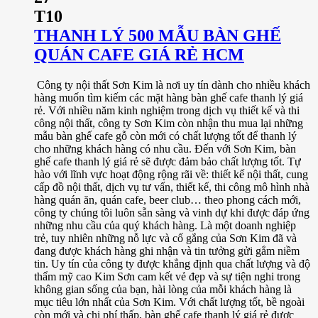
T10
THANH LÝ 500 MẪU BÀN GHẾ
QUÁN CAFE GIÁ RẺ HCM
Công ty nội thất Sơn Kim là nơi uy tín dành cho nhiều khách
hàng muốn tìm kiếm các mặt hàng bàn ghế cafe thanh lý giá
rẻ. Với nhiều năm kinh nghiệm trong dịch vụ thiết kế và thi
công nội thất, công ty Sơn Kim còn nhận thu mua lại những
mẫu bàn ghế cafe gỗ còn mới có chất lượng tốt để thanh lý
cho những khách hàng có nhu cầu. Đến với Sơn Kim, bàn
ghế cafe thanh lý giá rẻ sẽ được đảm bảo chất lượng tốt. Tự
hào với lĩnh vực hoạt động rộng rãi về: thiết kế nội thất, cung
cấp đồ nội thất, dịch vụ tư vấn, thiết kế, thi công mô hình nhà
hàng quán ăn, quán cafe, beer club… theo phong cách mới,
công ty chúng tôi luôn sẵn sàng và vinh dự khi được đáp ứng
những nhu cầu của quý khách hàng. Là một doanh nghiệp
trẻ, tuy nhiên những nỗ lực và cố gắng của Sơn Kim đã và
đang được khách hàng ghi nhận và tin tưởng gửi gắm niềm
tin. Uy tín của công ty được khẳng định qua chất lượng và độ
thẩm mỹ cao Kim Sơn cam kết vẻ đẹp và sự tiện nghi trong
không gian sống của bạn, hài lòng của mỗi khách hàng là
mục tiêu lớn nhất của Sơn Kim. Với chất lượng tốt, bề ngoài
còn mới và chi phí thấp, bàn ghế cafe thanh lý giá rẻ được