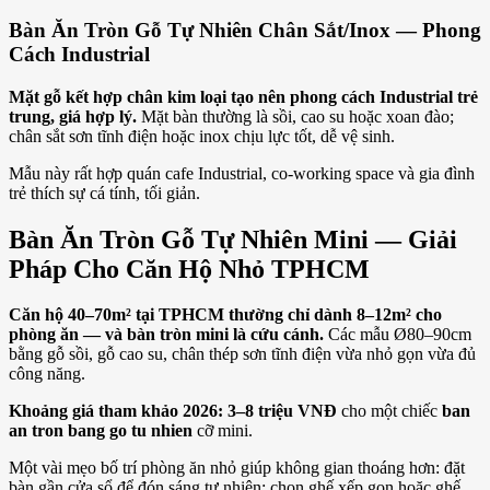
Bàn Ăn Tròn Gỗ Tự Nhiên Chân Sắt/Inox — Phong
Cách Industrial
Mặt gỗ kết hợp chân kim loại tạo nên phong cách Industrial trẻ
trung, giá hợp lý.
Mặt bàn thường là sồi, cao su hoặc xoan đào;
chân sắt sơn tĩnh điện hoặc inox chịu lực tốt, dễ vệ sinh.
Mẫu này rất hợp quán cafe Industrial, co-working space và gia đình
trẻ thích sự cá tính, tối giản.
Bàn Ăn Tròn Gỗ Tự Nhiên Mini — Giải
Pháp Cho Căn Hộ Nhỏ TPHCM
Căn hộ 40–70m² tại TPHCM thường chỉ dành 8–12m² cho
phòng ăn — và bàn tròn mini là cứu cánh.
Các mẫu Ø80–90cm
bằng gỗ sồi, gỗ cao su, chân thép sơn tĩnh điện vừa nhỏ gọn vừa đủ
công năng.
Khoảng giá tham khảo 2026: 3–8 triệu VNĐ
cho một chiếc
ban
an tron bang go tu nhien
cỡ mini.
Một vài mẹo bố trí phòng ăn nhỏ giúp không gian thoáng hơn: đặt
bàn gần cửa sổ để đón sáng tự nhiên; chọn ghế xếp gọn hoặc ghế