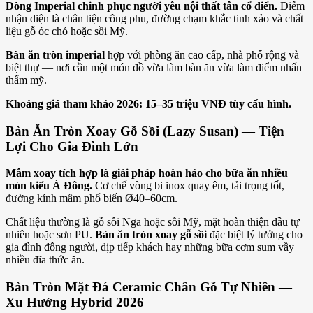
Dòng Imperial chinh phục người yêu nội thất tân cổ điển.
Điểm
nhận diện là chân tiện công phu, đường chạm khắc tinh xảo và chất
liệu gỗ óc chó hoặc sồi Mỹ.
Bàn ăn tròn imperial
hợp với phòng ăn cao cấp, nhà phố rộng và
biệt thự — nơi cần một món đồ vừa làm bàn ăn vừa làm điểm nhấn
thẩm mỹ.
Khoảng giá tham khảo 2026: 15–35 triệu VNĐ tùy cấu hình.
Bàn Ăn Tròn Xoay Gỗ Sồi (Lazy Susan) — Tiện
Lợi Cho Gia Đình Lớn
Mâm xoay tích hợp là giải pháp hoàn hảo cho bữa ăn nhiều
món kiểu Á Đông.
Cơ chế vòng bi inox quay êm, tải trọng tốt,
đường kính mâm phổ biến Ø40–60cm.
Chất liệu thường là gỗ sồi Nga hoặc sồi Mỹ, mặt hoàn thiện dầu tự
nhiên hoặc sơn PU.
Bàn ăn tròn xoay gỗ sồi
đặc biệt lý tưởng cho
gia đình đông người, dịp tiếp khách hay những bữa cơm sum vầy
nhiều đĩa thức ăn.
Bàn Tròn Mặt Đá Ceramic Chân Gỗ Tự Nhiên —
Xu Hướng Hybrid 2026