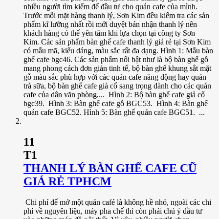
nhiều người tìm kiếm để đầu tư cho quán cafe của mình.
Trước mỗi mặt hàng thanh lý, Sơn Kim đều kiểm tra các sản
phẩm kĩ lưỡng nhất rồi mới duyệt bán nhận thanh lý nên
khách hàng có thể yên tâm khi lựa chọn tại công ty Sơn
Kim. Các sản phẩm bàn ghế cafe thanh lý giá rẻ tại Sơn Kim
có mẫu mã, kiểu dáng, màu sắc rất đa dạng. Hình 1: Mẫu bàn
ghế cafe bgc46. Các sản phẩm nổi bật như là bộ bàn ghế gỗ
mang phong cách đơn giản tinh tế, bộ bàn ghế khung sắt mặt
gỗ màu sắc phù hợp với các quán cafe năng động hay quán
trà sữa, bộ bàn ghế cafe giả cổ sang trọng dành cho các quán
cafe của dân văn phòng,... Hình 2: Bộ bàn ghế cafe giả cổ
bgc39. Hình 3: Bàn ghế cafe gỗ BGC53. Hình 4: Bàn ghế
quán cafe BGC52. Hình 5: Bàn ghế quán cafe BGC51. ...
11
T1
THANH LÝ BÀN GHẾ CAFE CŨ
GIÁ RẺ TPHCM
Chi phí để mở một quán café là không hề nhỏ, ngoài các chi
phí về nguyên liệu, máy pha chế thì còn phải chú ý đầu tư