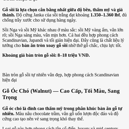
Gỗ sồi là lựa chọn cân bằng nhất giữa độ bền, thẩm mỹ và giá
thành.
Độ cứng Janka của sồi trắng đạt khoảng
1.350–1.360 lbf
, đủ
chống trầy xước cho sử dụng hàng ngày.
Sồi Nga và sồi Mỹ khác nhau ở màu sắc: sồi Mỹ vàng ấm, vân lớn
rõ; sồi Nga sáng màu, vân mịn hơn. Cả hai đều hợp phong cách
Scandinavian, Japandi và tối giản hiện đại. Đây cũng là chất liệu lý
tưởng cho
bàn ăn tròn xoay gỗ sồi
nhờ thớ gỗ chắc, chịu lực tốt.
Khoảng giá bàn tròn gỗ sồi: 8–18 triệu VNĐ.
Bàn tròn gỗ sồi tự nhiên vân đẹp, hợp phong cách Scandinavian
hiện đại
Gỗ Óc Chó (Walnut) — Cao Cấp, Tối Màu, Sang
Trọng
Gỗ óc chó là đỉnh cao thẩm mỹ trong phân khúc bàn ăn gỗ tự
nhiên.
Màu nâu chocolate trầm, vân gỗ uốn lượn độc đáo và độ
cứng cao tạo nên vẻ sang trọng khó thay thế.
Loại gỗ này hợp phong cách tân cổ điển, luxury và mid-century