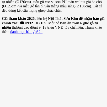
tự nhiên (Ø120cm), mẫu gỗ cao su sơn PU màu walnut giả óc chó
(Ø125cm) và mẫu gỗ tần bì vân thẳng màu sáng (Ø130cm). Tất cả
đều dùng kết cấu mộng ghép chắc chắn.
Giá tham khảo 2026, liên hệ Nội Thất Sơn Kim để nhận báo giá
chính xác: ☎ 0932 103 109.
Một bộ
bàn ăn tròn 6 ghế gỗ tự
nhiên
thường dao động 9–18 triệu VNĐ tùy chất liệu. Tham khảo
thêm
danh mục bàn ghế ăn
.