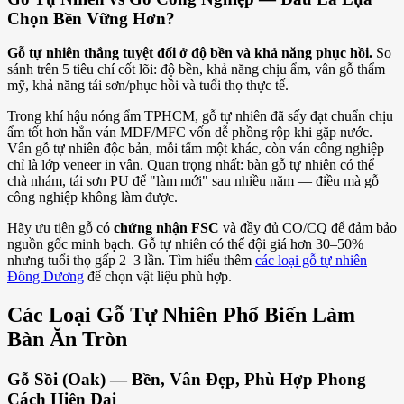
Chọn Bền Vững Hơn?
Gỗ tự nhiên thắng tuyệt đối ở độ bền và khả năng phục hồi.
So
sánh trên 5 tiêu chí cốt lõi: độ bền, khả năng chịu ẩm, vân gỗ thẩm
mỹ, khả năng tái sơn/phục hồi và tuổi thọ thực tế.
Trong khí hậu nóng ẩm TPHCM, gỗ tự nhiên đã sấy đạt chuẩn chịu
ẩm tốt hơn hẳn ván MDF/MFC vốn dễ phồng rộp khi gặp nước.
Vân gỗ tự nhiên độc bản, mỗi tấm một khác, còn ván công nghiệp
chỉ là lớp veneer in vân. Quan trọng nhất: bàn gỗ tự nhiên có thể
chà nhám, tái sơn PU để "làm mới" sau nhiều năm — điều mà gỗ
công nghiệp không làm được.
Hãy ưu tiên gỗ có
chứng nhận FSC
và đầy đủ CO/CQ để đảm bảo
nguồn gốc minh bạch. Gỗ tự nhiên có thể đội giá hơn 30–50%
nhưng tuổi thọ gấp 2–3 lần. Tìm hiểu thêm
các loại gỗ tự nhiên
Đông Dương
để chọn vật liệu phù hợp.
Các Loại Gỗ Tự Nhiên Phổ Biến Làm
Bàn Ăn Tròn
Gỗ Sồi (Oak) — Bền, Vân Đẹp, Phù Hợp Phong
Cách Hiện Đại