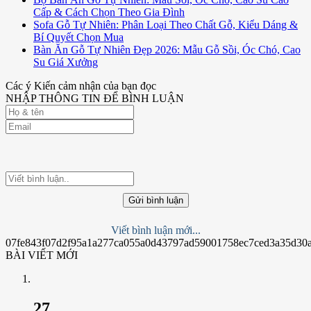
Cấp & Cách Chọn Theo Gia Đình
Sofa Gỗ Tự Nhiên: Phân Loại Theo Chất Gỗ, Kiểu Dáng &
Bí Quyết Chọn Mua
Bàn Ăn Gỗ Tự Nhiên Đẹp 2026: Mẫu Gỗ Sồi, Óc Chó, Cao
Su Giá Xưởng
Các ý Kiến cảm nhận của bạn đọc
NHẬP THÔNG TIN ĐỂ BÌNH LUẬN
Gửi bình luận
Viết bình luận mới...
07fe843f07d2f95a1a277ca055a0d43797ad59001758ec7ced3a35d30
BÀI VIẾT MỚI
27