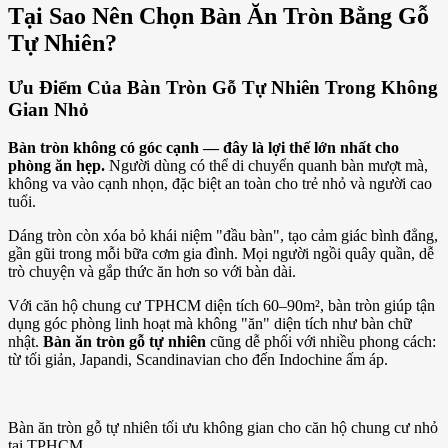
Tại Sao Nên Chọn Bàn Ăn Tròn Bằng Gỗ
Tự Nhiên?
Ưu Điểm Của Bàn Tròn Gỗ Tự Nhiên Trong Không
Gian Nhỏ
Bàn tròn không có góc cạnh — đây là lợi thế lớn nhất cho
phòng ăn hẹp.
Người dùng có thể di chuyển quanh bàn mượt mà,
không va vào cạnh nhọn, đặc biệt an toàn cho trẻ nhỏ và người cao
tuổi.
Dáng tròn còn xóa bỏ khái niệm "đầu bàn", tạo cảm giác bình đẳng,
gần gũi trong mỗi bữa cơm gia đình. Mọi người ngồi quây quần, dễ
trò chuyện và gắp thức ăn hơn so với bàn dài.
Với căn hộ chung cư TPHCM diện tích 60–90m², bàn tròn giúp tận
dụng góc phòng linh hoạt mà không "ăn" diện tích như bàn chữ
nhật.
Bàn ăn tròn gỗ tự nhiên
cũng dễ phối với nhiều phong cách:
từ tối giản, Japandi, Scandinavian cho đến Indochine ấm áp.
Bàn ăn tròn gỗ tự nhiên tối ưu không gian cho căn hộ chung cư nhỏ
tại TPHCM