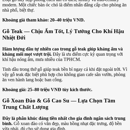
modern. Một chiếc bàn óc chó là điểm nhấn đẳng cấp cho phòng ăn
nhà phố, biệt thự.
Khoảng giá tham khảo: 20–40 triệu VNĐ.
Gỗ Teak — Chịu Ẩm Tốt, Lý Tưởng Cho Khí Hậu
Nhiệt Đới
Hàm lượng dầu tự nhiên cao trong gỗ teak giúp kháng ẩm và
kháng mối mọt vượt trội.
Đây là ưu điểm cực kỳ quan trọng với
khí hậu nóng ẩm, mưa nhiều của TPHCM.
Tinh dầu trong thớ gỗ giúp teak bền bỉ ngay cả khi đặt ngoài trời. Vì
vậy gỗ teak đặc biệt phù hợp cho không gian cafe sân vườn, phòng
ăn ven hành lang hoặc ban công.
Khoảng giá: 25–80 triệu VNĐ tùy kích thước.
Gỗ Xoan Đào & Gỗ Cao Su — Lựa Chọn Tầm
Trung Chất Lượng
Đây là phân khúc đáng tiền nhất cho gia đình ngân sách trung
bình.
Gỗ xoan đào có vân đẹp, màu hồng nhạt đặc trưng, độ bền
vừa phải, đủ cho sử dụng gia đình.