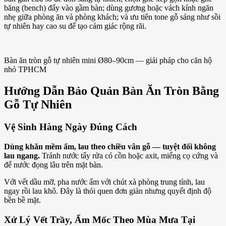
băng (bench) đẩy vào gầm bàn; dùng gương hoặc vách kính ngăn
nhẹ giữa phòng ăn và phòng khách; và ưu tiên tone gỗ sáng như sồi
tự nhiên hay cao su để tạo cảm giác rộng rãi.
Bàn ăn tròn gỗ tự nhiên mini Ø80–90cm — giải pháp cho căn hộ
nhỏ TPHCM
Hướng Dẫn Bảo Quản Bàn Ăn Tròn Bằng
Gỗ Tự Nhiên
Vệ Sinh Hàng Ngày Đúng Cách
Dùng khăn mềm ẩm, lau theo chiều vân gỗ — tuyệt đối không
lau ngang.
Tránh nước tẩy rửa có cồn hoặc axit, miếng cọ cứng và
để nước đọng lâu trên mặt bàn.
Với vết dầu mỡ, pha nước ấm với chút xà phòng trung tính, lau
ngay rồi lau khô. Đây là thói quen đơn giản nhưng quyết định độ
bền bề mặt.
Xử Lý Vết Trầy, Ẩm Mốc Theo Mùa Mưa Tại