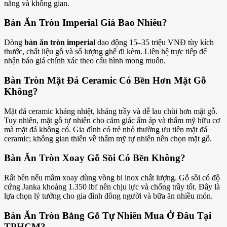
năng và không gian.
Bàn Ăn Tròn Imperial Giá Bao Nhiêu?
Dòng
bàn ăn tròn imperial
dao động 15–35 triệu VNĐ tùy kích
thước, chất liệu gỗ và số lượng ghế đi kèm. Liên hệ trực tiếp để
nhận báo giá chính xác theo cấu hình mong muốn.
Bàn Tròn Mặt Đá Ceramic Có Bền Hơn Mặt Gỗ
Không?
Mặt đá ceramic kháng nhiệt, kháng trầy và dễ lau chùi hơn mặt gỗ.
Tuy nhiên, mặt gỗ tự nhiên cho cảm giác ấm áp và thẩm mỹ hữu cơ
mà mặt đá không có. Gia đình có trẻ nhỏ thường ưu tiên mặt đá
ceramic; không gian thiên về thẩm mỹ tự nhiên nên chọn mặt gỗ.
Bàn Ăn Tròn Xoay Gỗ Sồi Có Bền Không?
Rất bền nếu mâm xoay dùng vòng bi inox chất lượng. Gỗ sồi có độ
cứng Janka khoảng 1.350 lbf nên chịu lực và chống trầy tốt. Đây là
lựa chọn lý tưởng cho gia đình đông người và bữa ăn nhiều món.
Bàn Ăn Tròn Bằng Gỗ Tự Nhiên Mua Ở Đâu Tại
TPHCM?