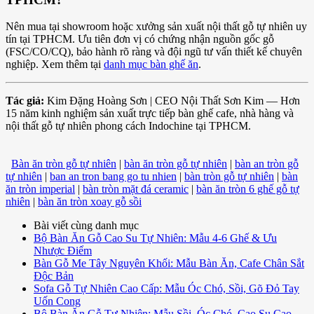
Nên mua tại showroom hoặc xưởng sản xuất nội thất gỗ tự nhiên uy
tín tại TPHCM. Ưu tiên đơn vị có chứng nhận nguồn gốc gỗ
(FSC/CO/CQ), bảo hành rõ ràng và đội ngũ tư vấn thiết kế chuyên
nghiệp. Xem thêm tại
danh mục bàn ghế ăn
.
Tác giả:
Kim Đặng Hoàng Sơn | CEO Nội Thất Sơn Kim — Hơn
15 năm kinh nghiệm sản xuất trực tiếp bàn ghế cafe, nhà hàng và
nội thất gỗ tự nhiên phong cách Indochine tại TPHCM.
Bàn ăn tròn gỗ tự nhiên
|
bàn ăn tròn gỗ tự nhiên
|
bàn an tròn gỗ
tự nhiên
|
ban an tron bang go tu nhien
|
bàn tròn gỗ tự nhiên
|
bàn
ăn tròn imperial
|
bàn tròn mặt đá ceramic
|
bàn ăn tròn 6 ghế gỗ tự
nhiên
|
bàn ăn tròn xoay gỗ sồi
Bài viết cùng danh mục
Bộ Bàn Ăn Gỗ Cao Su Tự Nhiên: Mẫu 4-6 Ghế & Ưu
Nhược Điểm
Bàn Gỗ Me Tây Nguyên Khối: Mẫu Bàn Ăn, Cafe Chân Sắt
Độc Bản
Sofa Gỗ Tự Nhiên Cao Cấp: Mẫu Óc Chó, Sồi, Gõ Đỏ Tay
Uốn Cong
Bộ Bàn Ăn Gỗ Tự Nhiên: Mẫu Sồi, Óc Chó, Cao Su Cao