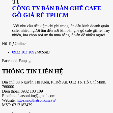
T1
CÔNG TY BÁN BÀN GHẾ CAFE
GỖ GIÁ RẺ TPHCM
Với nhu cầu tiết kiệm chi phí trong lần đầu kinh doanh quán
cafe, nhiều người tìm đến nơi bán bàn ghế gỗ cafe giá rẻ. Tuy
nhiên, lựa chọn nơi uy tín mua hàng là vấn đề nhiều người ...
Hỗ Trợ Online
0932 103 109
(Mr.Sơn)
Facebook Fanpage
THÔNG TIN LIÊN HỆ
Địa chỉ: 88 Nguyễn Thị Kiêu, P.Thới An, Q12 Tp. Hồ Chí Minh,
760000
Điện thoại: 0932 103 109
Email:noithatsonkim@gmail.com
Website:
https://noithatsonkim.vn/
MST: 0313182439