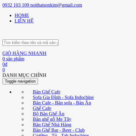
0932 103 109
noithatsonkim@gmail.com
HOME
LIÊN HỆ
GIỎ HÀNG NHANH
0
sản phẩm
0
đ
0
DANH MỤC CHÍNH
Toggle navigation
Bàn Ghế Cafe
Sofa Gia Đình - Sofa Indochine
Bàn Cafe - Bàn sofa - Bàn Ăn
Ghế Cafe
Bộ Bàn Ghế Ăn
Bàn ghế gỗ Me Tây
Bàn Ghế Nhà Hàng
Bàn Ghế Bar - Beer - Club
Giường - Tủ - Tab Indochine