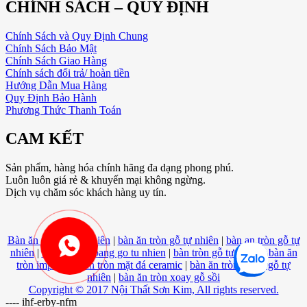
CHÍNH SÁCH – QUY ĐỊNH
Chính Sách và Quy Định Chung
Chính Sách Bảo Mật
Chính Sách Giao Hàng
Chính sách đổi trả/ hoàn tiền
Hướng Dẫn Mua Hàng
Quy Định Bảo Hành
Phương Thức Thanh Toán
CAM KẾT
Sản phẩm, hàng hóa chính hãng đa dạng phong phú.
Luôn luôn giá rẻ & khuyến mại không ngừng.
Dịch vụ chăm sóc khách hàng uy tín.
Bàn ăn tròn gỗ tự nhiên
|
bàn ăn tròn gỗ tự nhiên
|
bàn an tròn gỗ tự
nhiên
|
ban an tron bang go tu nhien
|
bàn tròn gỗ tự nhiên
|
bàn ăn
tròn imperial
|
bàn tròn mặt đá ceramic
|
bàn ăn tròn 6 ghế gỗ tự
nhiên
|
bàn ăn tròn xoay gỗ sồi
Copyright © 2017 Nội Thất Sơn Kim, All rights reserved.
----
ihf-erby-nfm