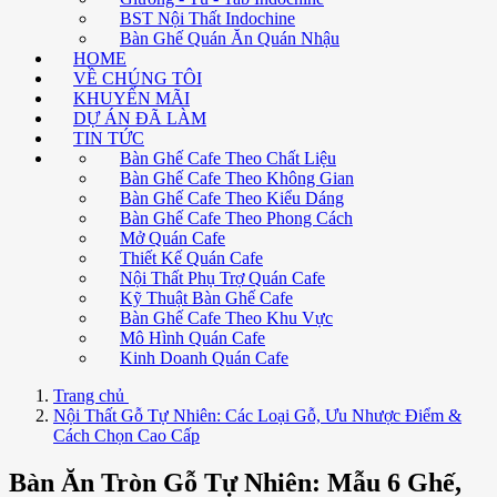
BST Nội Thất Indochine
Bàn Ghế Quán Ăn Quán Nhậu
HOME
VỀ CHÚNG TÔI
KHUYẾN MÃI
DỰ ÁN ĐÃ LÀM
TIN TỨC
Bàn Ghế Cafe Theo Chất Liệu
Bàn Ghế Cafe Theo Không Gian
Bàn Ghế Cafe Theo Kiểu Dáng
Bàn Ghế Cafe Theo Phong Cách
Mở Quán Cafe
Thiết Kế Quán Cafe
Nội Thất Phụ Trợ Quán Cafe
Kỹ Thuật Bàn Ghế Cafe
Bàn Ghế Cafe Theo Khu Vực
Mô Hình Quán Cafe
Kinh Doanh Quán Cafe
Trang chủ
Nội Thất Gỗ Tự Nhiên: Các Loại Gỗ, Ưu Nhược Điểm &
Cách Chọn Cao Cấp
Bàn Ăn Tròn Gỗ Tự Nhiên: Mẫu 6 Ghế,