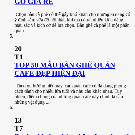
GỖ GIÁ RẺ
Chọn bàn cà phê có thể gây khó khăn cho những ai đang có
ý định sắm sửa đồ nội thất, khi mà có rất nhiều kiểu dáng,
màu sắc và kích cỡ để lựa chọn. Bàn ghế cà phê là một phần
quan ...
20
T1
TOP 50 MẪU BÀN GHẾ QUÁN
CAFE ĐẸP HIỆN ĐẠI
Theo xu hướng hiện nay, các quán cafe có đa dạng phong
cách dành cho nhiều lứa tuổi và nhu cầu khác nhau. Tuy
nhiên, điểm chung của những quán cafe này chính là cần
những vật dụng ...
13
T7