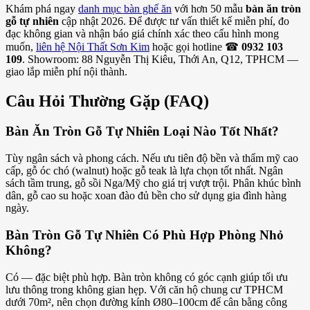
Khám phá ngay
danh mục bàn ghế ăn
với hơn 50 mẫu
bàn ăn tròn
gỗ tự nhiên
cập nhật 2026. Để được tư vấn thiết kế miễn phí, đo
đạc không gian và nhận báo giá chính xác theo cấu hình mong
muốn,
liên hệ Nội Thất Sơn Kim
hoặc gọi hotline ☎
0932 103
109
. Showroom: 88 Nguyễn Thị Kiêu, Thới An, Q12, TPHCM —
giao lắp miễn phí nội thành.
Câu Hỏi Thường Gặp (FAQ)
Bàn Ăn Tròn Gỗ Tự Nhiên Loại Nào Tốt Nhất?
Tùy ngân sách và phong cách. Nếu ưu tiên độ bền và thẩm mỹ cao
cấp, gỗ óc chó (walnut) hoặc gỗ teak là lựa chọn tốt nhất. Ngân
sách tầm trung, gỗ sồi Nga/Mỹ cho giá trị vượt trội. Phân khúc bình
dân, gỗ cao su hoặc xoan đào đủ bền cho sử dụng gia đình hàng
ngày.
Bàn Tròn Gỗ Tự Nhiên Có Phù Hợp Phòng Nhỏ
Không?
Có — đặc biệt phù hợp. Bàn tròn không có góc cạnh giúp tối ưu
lưu thông trong không gian hẹp. Với căn hộ chung cư TPHCM
dưới 70m², nên chọn đường kính Ø80–100cm để cân bằng công