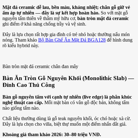
Mặt đá ceramic dễ lau, bền màu, kháng nhiệt; chân gỗ giữ vẻ
ấm áp tự nhiên — đây là sự kết hợp hoàn hảo.
So với mặt gỗ
nguyên tấm thiên về thẩm mỹ hữu cơ,
bàn tròn mặt đá ceramic
ghi điểm ở khả năng chống trầy và vệ sinh.
Đây là lựa chọn rất hợp gia đình có trẻ nhỏ hoặc thường nấu món
nóng. Tham khảo
Bộ Bàn Ghế Ăn Mặt Đá BGA128
để hình dung
rõ kiểu hybrid này.
Bàn tròn mặt đá ceramic chân đan mây
Bàn Ăn Tròn Gỗ Nguyên Khối (Monolithic Slab) —
Đỉnh Cao Thủ Công
Bàn gỗ nguyên tấm với cạnh tự nhiên (live edge) là phân khúc
nghệ thuật cao cấp.
Mỗi mặt bàn có vân gỗ độc bản, không tấm
nào giống tấm nào.
Chất liệu thường dùng là gỗ teak nguyên khối, óc chó hoặc xà cừ.
Đây là lựa chọn cho villa, biệt thự muốn một điểm nhấn đắt giá.
Khoảng giá tham khảo 2026: 30–80 triệu VNĐ.