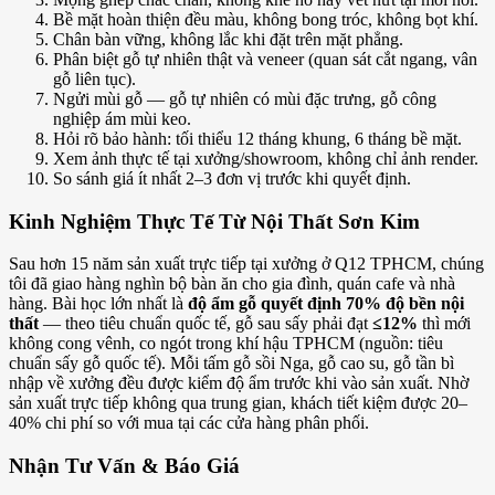
Bề mặt hoàn thiện đều màu, không bong tróc, không bọt khí.
Chân bàn vững, không lắc khi đặt trên mặt phẳng.
Phân biệt gỗ tự nhiên thật và veneer (quan sát cắt ngang, vân
gỗ liên tục).
Ngửi mùi gỗ — gỗ tự nhiên có mùi đặc trưng, gỗ công
nghiệp ám mùi keo.
Hỏi rõ bảo hành: tối thiểu 12 tháng khung, 6 tháng bề mặt.
Xem ảnh thực tế tại xưởng/showroom, không chỉ ảnh render.
So sánh giá ít nhất 2–3 đơn vị trước khi quyết định.
Kinh Nghiệm Thực Tế Từ Nội Thất Sơn Kim
Sau hơn 15 năm sản xuất trực tiếp tại xưởng ở Q12 TPHCM, chúng
tôi đã giao hàng nghìn bộ bàn ăn cho gia đình, quán cafe và nhà
hàng. Bài học lớn nhất là
độ ẩm gỗ quyết định 70% độ bền nội
thất
— theo tiêu chuẩn quốc tế, gỗ sau sấy phải đạt
≤12%
thì mới
không cong vênh, co ngót trong khí hậu TPHCM (nguồn: tiêu
chuẩn sấy gỗ quốc tế). Mỗi tấm gỗ sồi Nga, gỗ cao su, gỗ tần bì
nhập về xưởng đều được kiểm độ ẩm trước khi vào sản xuất. Nhờ
sản xuất trực tiếp không qua trung gian, khách tiết kiệm được 20–
40% chi phí so với mua tại các cửa hàng phân phối.
Nhận Tư Vấn & Báo Giá