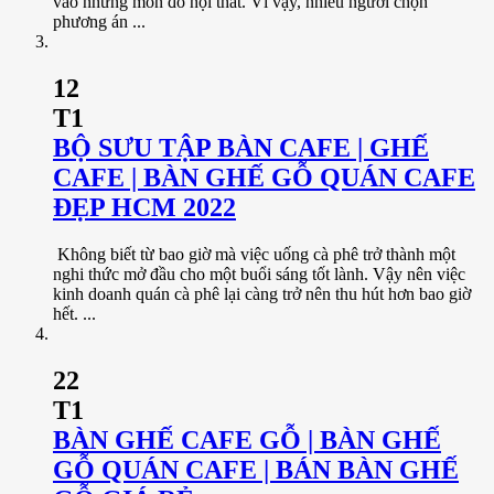
vào những món đồ nội thất. Vì vậy, nhiều người chọn
phương án ...
12
T1
BỘ SƯU TẬP BÀN CAFE | GHẾ
CAFE | BÀN GHẾ GỖ QUÁN CAFE
ĐẸP HCM 2022
Không biết từ bao giờ mà việc uống cà phê trở thành một
nghi thức mở đầu cho một buổi sáng tốt lành. Vậy nên việc
kinh doanh quán cà phê lại càng trở nên thu hút hơn bao giờ
hết. ...
22
T1
BÀN GHẾ CAFE GỖ | BÀN GHẾ
GỖ QUÁN CAFE | BÁN BÀN GHẾ