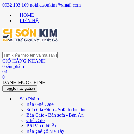
0932 103 109
noithatsonkim@gmail.com
HOME
LIÊN HỆ
GIỎ HÀNG NHANH
0
sản phẩm
0
đ
0
DANH MỤC CHÍNH
Toggle navigation
Sản Phẩm
Bàn Ghế Cafe
Sofa Gia Đình - Sofa Indochine
Bàn Cafe - Bàn sofa - Bàn Ăn
Ghế Cafe
Bộ Bàn Ghế Ăn
Bàn ghế gỗ Me Tây