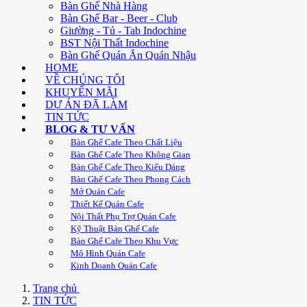
Bàn Ghế Nhà Hàng
Bàn Ghế Bar - Beer - Club
Giường - Tủ - Tab Indochine
BST Nội Thất Indochine
Bàn Ghế Quán Ăn Quán Nhậu
HOME
VỀ CHÚNG TÔI
KHUYẾN MÃI
DỰ ÁN ĐÃ LÀM
TIN TỨC
BLOG & TƯ VẤN
Bàn Ghế Cafe Theo Chất Liệu
Bàn Ghế Cafe Theo Không Gian
Bàn Ghế Cafe Theo Kiểu Dáng
Bàn Ghế Cafe Theo Phong Cách
Mở Quán Cafe
Thiết Kế Quán Cafe
Nội Thất Phụ Trợ Quán Cafe
Kỹ Thuật Bàn Ghế Cafe
Bàn Ghế Cafe Theo Khu Vực
Mô Hình Quán Cafe
Kinh Doanh Quán Cafe
Trang chủ
TIN TỨC