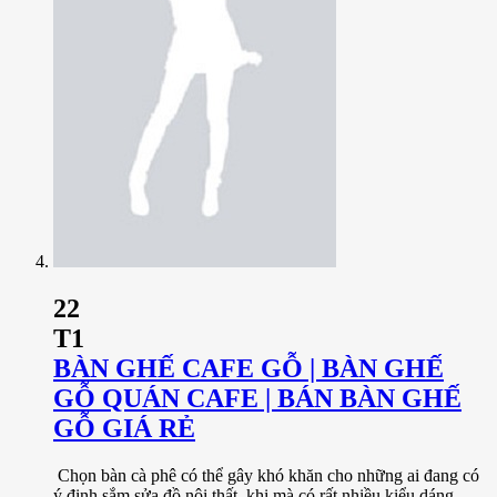
22
T1
BÀN GHẾ CAFE GỖ | BÀN GHẾ
GỖ QUÁN CAFE | BÁN BÀN GHẾ
GỖ GIÁ RẺ
Chọn bàn cà phê có thể gây khó khăn cho những ai đang có
ý định sắm sửa đồ nội thất, khi mà có rất nhiều kiểu dáng,