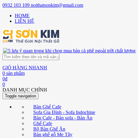
0932 103 109
noithatsonkim@gmail.com
HOME
LIÊN HỆ
GIỎ HÀNG NHANH
0
sản phẩm
0
đ
0
DANH MỤC CHÍNH
Toggle navigation
Bàn Ghế Cafe
Sofa Gia Đình - Sofa Indochine
Bàn Cafe - Bàn sofa - Bàn Ăn
Ghế Cafe
Bộ Bàn Ghế Ăn
Bàn ghế gỗ Me Tây