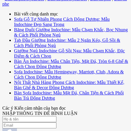
phe
Bài viết cùng danh mục
Sofa Gỗ Tự Nhiên Phong Cách Đông Dương: Mẫu
Indochine Đẹp Sang Trọng
Băng Đuôi Giường Indochine: Mẫu Chạm Khắc, Bọc Nhung
& Cách Phối Phòng Ngủ
Tab Đầu Giường Indochine: Mẫu 2 Ngăn Kéo, Gỗ Sồi &
Cách Phối Phòng Ngủ
Giường Ngủ Indochine Gỗ Sồi Nga: Mẫu Chạm Khắc, Đặc
Điểm & Cách Chọn
Bàn Ăn Indochine: Mẫu Chân Tiện, Mặt Đá, Tròn 6-8 Ghế &
Cách Chọn Đông Dương
Sofa Indochine: Mẫu Hemingway, Marriott, Club, Adora &
Cách Chọn Đông Dương
Nội Thất Nhà Hàng Phong Cách Indochine: Mẫu Thiết Kế,
Bàn Ghế & Decor Đông Dương
Bàn Sofa Indochine: Mẫu Mặt Đá, Chân Tiện & Cách Phối
Bàn Trà Đông Dương
Các ý Kiến cảm nhận của bạn đọc
NHẬP THÔNG TIN ĐỂ BÌNH LUẬN