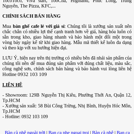
TocoToco, Viva start, TooCha, Highland, Phúc Long, Trung
Nguyên, The Pizza, KFC,...
CHÍNH SÁCH BÁN HÀNG
Mua
bàn ghế cafe lẻ với giá sỉ
: Chúng tôi là xưởng sản xuất nên
chắc chắn có nhiều lợi thế cạnh tranh hơn về giá, hàng hóa luôn có
sẵn trong kho, giao hàng nhanh và bảo hành một đổi một trong
vòng bảy ngày kể từ khi giao hàng. Mẫu mã thiết kế luôn đa dạng
và theo kịp với xu hướng hiện đại.
LƯU Ý, hiện nay trên thị trường có nhiều bên đã nhái sản phẩm của
chúng tôi nên để mua đúng sản phẩm với đúng chất liệu, màu sắc,
công nghệ sơn, chính sách bán hàng và bảo hành vui lòng liên hệ
0932 103 109
Hotline
LIÊN HỆ
- Showroom: 129B Nguyễn Thị Kiêu, Phường Thới An, Quận 12,
Tp.HCM
- Xưởng sản xuất: 58 Bùi Công Trừng, Nhị Bình, Huyện Hóc Môn,
Tp.HCM
- Hotline: 0932 103 109
Bàn cà phê ngoài trời
|
Ban ca phe ngoai troi
|
Bàn cà phê
|
Ban ca