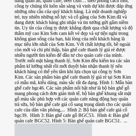
hàng quán ăn, quán cafe, beer club… theo phong cách mới,
công ty chúng tôi luôn sẵn sàng và vinh dự khi được đáp ứng
những nhu cầu của quý khách hàng. Là một doanh nghiệp
trẻ, tuy nhiên những nỗ lực và cố gắng của Sơn Kim đã và
đang được khách hàng ghi nhận và tin tưởng gửi gắm niềm
tin. Uy tín của công ty được khẳng định qua chất lượng và độ
thẩm mỹ cao Kim Sơn cam kết vẻ đẹp và sự tiện nghi trong
không gian sống của bạn, hài lòng của mỗi khách hàng là
mục tiêu lớn nhất của Sơn Kim. Với chất lượng tốt, bề ngoài
còn mới và chi phí thấp, bàn ghế cafe thanh lý giá rẻ được
nhiều người tìm kiếm để đầu tư cho quán cafe của mình.
Trước mỗi mặt hàng thanh lý, Sơn Kim đều kiểm tra các sản
phẩm kĩ lưỡng nhất rồi mới duyệt bán nhận thanh lý nên
khách hàng có thể yên tâm khi lựa chọn tại công ty Sơn
Kim. Các sản phẩm bàn ghế cafe thanh lý giá rẻ tại Sơn Kim
có mẫu mã, kiểu dáng, màu sắc rất đa dạng. Hình 1: Mẫu bàn
ghế cafe bgc46. Các sản phẩm nổi bật như là bộ bàn ghế gỗ
mang phong cách đơn giản tinh tế, bộ bàn ghế khung sắt mặt
gỗ màu sắc phù hợp với các quán cafe năng động hay quán
trà sữa, bộ bàn ghế cafe giả cổ sang trọng dành cho các quán
cafe của dân văn phòng,... Hình 2: Bộ bàn ghế cafe giả cổ
bgc39. Hình 3: Bàn ghế cafe gỗ BGC53. Hình 4: Bàn ghế
quán cafe BGC52. Hình 5: Bàn ghế quán cafe BGC51. ...