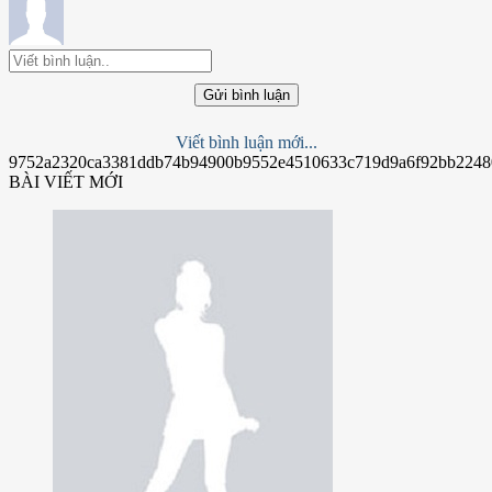
Gửi bình luận
Viết bình luận mới...
9752a2320ca3381ddb74b94900b9552e4510633c719d9a6f92bb2248
BÀI VIẾT MỚI