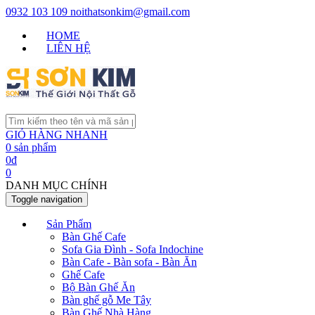
0932 103 109
noithatsonkim@gmail.com
HOME
LIÊN HỆ
GIỎ HÀNG NHANH
0
sản phẩm
0
đ
0
DANH MỤC CHÍNH
Toggle navigation
Sản Phẩm
Bàn Ghế Cafe
Sofa Gia Đình - Sofa Indochine
Bàn Cafe - Bàn sofa - Bàn Ăn
Ghế Cafe
Bộ Bàn Ghế Ăn
Bàn ghế gỗ Me Tây
Bàn Ghế Nhà Hàng