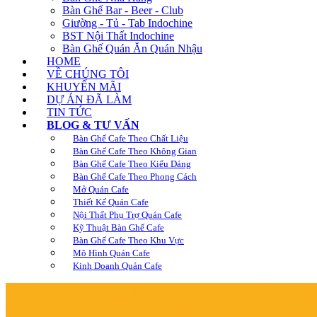
Bàn Ghế Bar - Beer - Club
Giường - Tủ - Tab Indochine
BST Nội Thất Indochine
Bàn Ghế Quán Ăn Quán Nhậu
HOME
VỀ CHÚNG TÔI
KHUYẾN MÃI
DỰ ÁN ĐÃ LÀM
TIN TỨC
BLOG & TƯ VẤN
Bàn Ghế Cafe Theo Chất Liệu
Bàn Ghế Cafe Theo Không Gian
Bàn Ghế Cafe Theo Kiểu Dáng
Bàn Ghế Cafe Theo Phong Cách
Mở Quán Cafe
Thiết Kế Quán Cafe
Nội Thất Phụ Trợ Quán Cafe
Kỹ Thuật Bàn Ghế Cafe
Bàn Ghế Cafe Theo Khu Vực
Mô Hình Quán Cafe
Kinh Doanh Quán Cafe