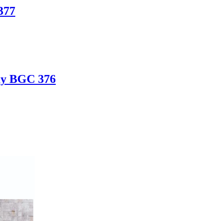
377
ây BGC 376