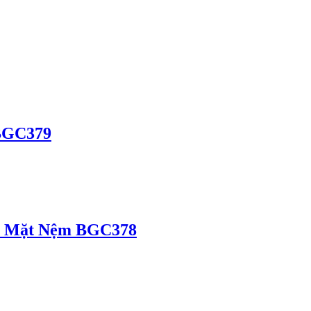
 BGC379
Gỗ Mặt Nệm BGC378