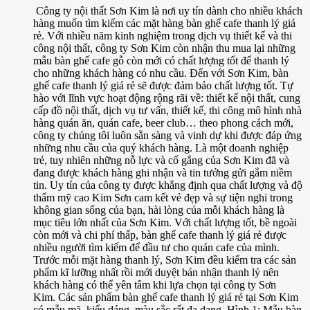
Công ty nội thất Sơn Kim là nơi uy tín dành cho nhiều khách
hàng muốn tìm kiếm các mặt hàng bàn ghế cafe thanh lý giá
rẻ. Với nhiều năm kinh nghiệm trong dịch vụ thiết kế và thi
công nội thất, công ty Sơn Kim còn nhận thu mua lại những
mẫu bàn ghế cafe gỗ còn mới có chất lượng tốt để thanh lý
cho những khách hàng có nhu cầu. Đến với Sơn Kim, bàn
ghế cafe thanh lý giá rẻ sẽ được đảm bảo chất lượng tốt. Tự
hào với lĩnh vực hoạt động rộng rãi về: thiết kế nội thất, cung
cấp đồ nội thất, dịch vụ tư vấn, thiết kế, thi công mô hình nhà
hàng quán ăn, quán cafe, beer club… theo phong cách mới,
công ty chúng tôi luôn sẵn sàng và vinh dự khi được đáp ứng
những nhu cầu của quý khách hàng. Là một doanh nghiệp
trẻ, tuy nhiên những nỗ lực và cố gắng của Sơn Kim đã và
đang được khách hàng ghi nhận và tin tưởng gửi gắm niềm
tin. Uy tín của công ty được khẳng định qua chất lượng và độ
thẩm mỹ cao Kim Sơn cam kết vẻ đẹp và sự tiện nghi trong
không gian sống của bạn, hài lòng của mỗi khách hàng là
mục tiêu lớn nhất của Sơn Kim. Với chất lượng tốt, bề ngoài
còn mới và chi phí thấp, bàn ghế cafe thanh lý giá rẻ được
nhiều người tìm kiếm để đầu tư cho quán cafe của mình.
Trước mỗi mặt hàng thanh lý, Sơn Kim đều kiểm tra các sản
phẩm kĩ lưỡng nhất rồi mới duyệt bán nhận thanh lý nên
khách hàng có thể yên tâm khi lựa chọn tại công ty Sơn
Kim. Các sản phẩm bàn ghế cafe thanh lý giá rẻ tại Sơn Kim
có mẫu mã, kiểu dáng, màu sắc rất đa dạng. Hình 1: Mẫu bàn