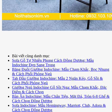
Bài viết cùng danh mục
Sofa Gỗ Tự Nhiên Phong Cách Đông Dương: Mẫu
Indochine Đẹp Sang Trọng
Băng Đuôi Giường Indochine: Mẫu Chạm Khắc, Bọc Nhung
& Cách Phối Phòng Ngủ
Tab Đầu Giường Indochine: Mẫu 2 Ngăn Kéo, Gỗ Sồi &
Cách Phối Phòng Ngủ
Giường Ngủ Indochine Gỗ Sồi Nga: Mẫu Chạm Khắc, Đặc
Điểm & Cách Chọn
Bàn Ăn Indochine: Mẫu Chân Tiện, Mặt Đá, Tròn 6-8 Ghế &
Cách Chọn Đông Dương
Sofa Indochine: Mẫu Hemingway, Marriott, Club, Adora &
Cách Chọn Đông Dương