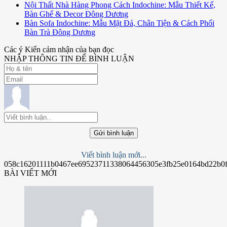
Nội Thất Nhà Hàng Phong Cách Indochine: Mẫu Thiết Kế,
Bàn Ghế & Decor Đông Dương
Bàn Sofa Indochine: Mẫu Mặt Đá, Chân Tiện & Cách Phối
Bàn Trà Đông Dương
Các ý Kiến cảm nhận của bạn đọc
NHẬP THÔNG TIN ĐỂ BÌNH LUẬN
Gửi bình luận
Viết bình luận mới...
058c16201111b0467ee69523711338064456305e3fb25e0164bd22b0f
BÀI VIẾT MỚI