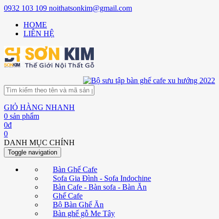
0932 103 109
noithatsonkim@gmail.com
HOME
LIÊN HỆ
GIỎ HÀNG NHANH
0
sản phẩm
0
đ
0
DANH MỤC CHÍNH
Toggle navigation
Bàn Ghế Cafe
Sofa Gia Đình - Sofa Indochine
Bàn Cafe - Bàn sofa - Bàn Ăn
Ghế Cafe
Bộ Bàn Ghế Ăn
Bàn ghế gỗ Me Tây