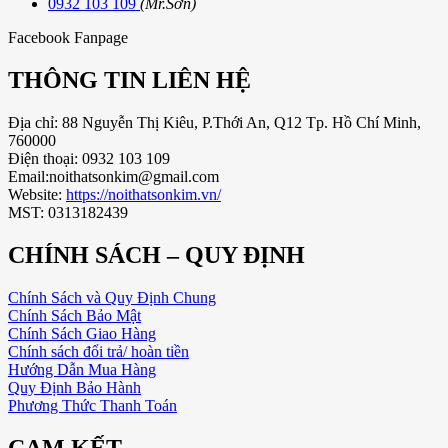
0932 103 109
(Mr.Sơn)
Facebook Fanpage
THÔNG TIN LIÊN HỆ
Địa chỉ: 88 Nguyễn Thị Kiêu, P.Thới An, Q12 Tp. Hồ Chí Minh,
760000
Điện thoại: 0932 103 109
Email:noithatsonkim@gmail.com
Website:
https://noithatsonkim.vn/
MST: 0313182439
CHÍNH SÁCH – QUY ĐỊNH
Chính Sách và Quy Định Chung
Chính Sách Bảo Mật
Chính Sách Giao Hàng
Chính sách đổi trả/ hoàn tiền
Hướng Dẫn Mua Hàng
Quy Định Bảo Hành
Phương Thức Thanh Toán
CAM KẾT