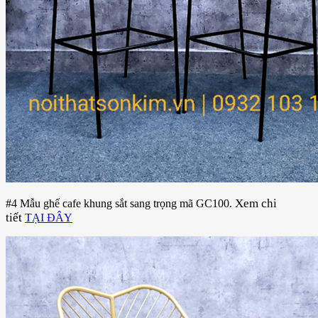
Xem chi
#4 Mẫu ghế cafe khung sắt sang trọng mã GC100.
tiết
TẠI ĐÂY