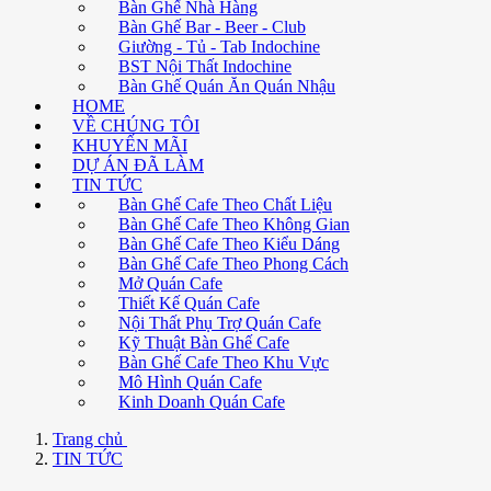
Bàn Ghế Nhà Hàng
Bàn Ghế Bar - Beer - Club
Giường - Tủ - Tab Indochine
BST Nội Thất Indochine
Bàn Ghế Quán Ăn Quán Nhậu
HOME
VỀ CHÚNG TÔI
KHUYẾN MÃI
DỰ ÁN ĐÃ LÀM
TIN TỨC
Bàn Ghế Cafe Theo Chất Liệu
Bàn Ghế Cafe Theo Không Gian
Bàn Ghế Cafe Theo Kiểu Dáng
Bàn Ghế Cafe Theo Phong Cách
Mở Quán Cafe
Thiết Kế Quán Cafe
Nội Thất Phụ Trợ Quán Cafe
Kỹ Thuật Bàn Ghế Cafe
Bàn Ghế Cafe Theo Khu Vực
Mô Hình Quán Cafe
Kinh Doanh Quán Cafe
Trang chủ
TIN TỨC