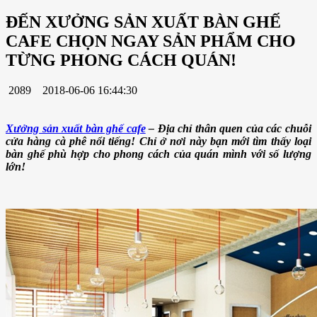
ĐẾN XƯỞNG SẢN XUẤT BÀN GHẾ
CAFE CHỌN NGAY SẢN PHẨM CHO
TỪNG PHONG CÁCH QUÁN!
2089
2018-06-06 16:44:30
Xưởng sản xuất bàn ghế cafe
– Địa chỉ thân quen của các chuỗi
cửa hàng cà phê nổi tiếng! Chỉ ở nơi này bạn mới tìm thấy loại
bàn ghế phù hợp cho phong cách của quán mình với số lượng
lớn!