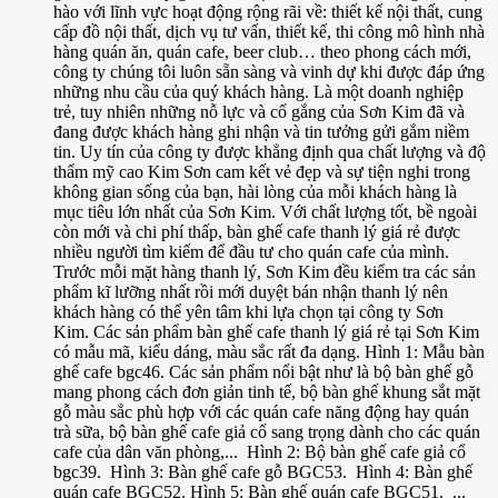
hào với lĩnh vực hoạt động rộng rãi về: thiết kế nội thất, cung
cấp đồ nội thất, dịch vụ tư vấn, thiết kế, thi công mô hình nhà
hàng quán ăn, quán cafe, beer club… theo phong cách mới,
công ty chúng tôi luôn sẵn sàng và vinh dự khi được đáp ứng
những nhu cầu của quý khách hàng. Là một doanh nghiệp
trẻ, tuy nhiên những nỗ lực và cố gắng của Sơn Kim đã và
đang được khách hàng ghi nhận và tin tưởng gửi gắm niềm
tin. Uy tín của công ty được khẳng định qua chất lượng và độ
thẩm mỹ cao Kim Sơn cam kết vẻ đẹp và sự tiện nghi trong
không gian sống của bạn, hài lòng của mỗi khách hàng là
mục tiêu lớn nhất của Sơn Kim. Với chất lượng tốt, bề ngoài
còn mới và chi phí thấp, bàn ghế cafe thanh lý giá rẻ được
nhiều người tìm kiếm để đầu tư cho quán cafe của mình.
Trước mỗi mặt hàng thanh lý, Sơn Kim đều kiểm tra các sản
phẩm kĩ lưỡng nhất rồi mới duyệt bán nhận thanh lý nên
khách hàng có thể yên tâm khi lựa chọn tại công ty Sơn
Kim. Các sản phẩm bàn ghế cafe thanh lý giá rẻ tại Sơn Kim
có mẫu mã, kiểu dáng, màu sắc rất đa dạng. Hình 1: Mẫu bàn
ghế cafe bgc46. Các sản phẩm nổi bật như là bộ bàn ghế gỗ
mang phong cách đơn giản tinh tế, bộ bàn ghế khung sắt mặt
gỗ màu sắc phù hợp với các quán cafe năng động hay quán
trà sữa, bộ bàn ghế cafe giả cổ sang trọng dành cho các quán
cafe của dân văn phòng,... Hình 2: Bộ bàn ghế cafe giả cổ
bgc39. Hình 3: Bàn ghế cafe gỗ BGC53. Hình 4: Bàn ghế
quán cafe BGC52. Hình 5: Bàn ghế quán cafe BGC51. ...