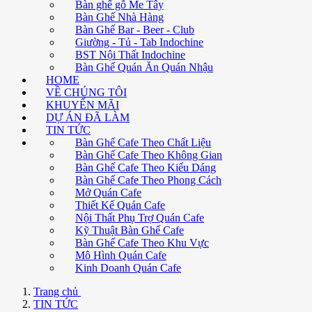
Bàn ghế gỗ Me Tây
Bàn Ghế Nhà Hàng
Bàn Ghế Bar - Beer - Club
Giường - Tủ - Tab Indochine
BST Nội Thất Indochine
Bàn Ghế Quán Ăn Quán Nhậu
HOME
VỀ CHÚNG TÔI
KHUYẾN MÃI
DỰ ÁN ĐÃ LÀM
TIN TỨC
Bàn Ghế Cafe Theo Chất Liệu
Bàn Ghế Cafe Theo Không Gian
Bàn Ghế Cafe Theo Kiểu Dáng
Bàn Ghế Cafe Theo Phong Cách
Mở Quán Cafe
Thiết Kế Quán Cafe
Nội Thất Phụ Trợ Quán Cafe
Kỹ Thuật Bàn Ghế Cafe
Bàn Ghế Cafe Theo Khu Vực
Mô Hình Quán Cafe
Kinh Doanh Quán Cafe
Trang chủ
TIN TỨC