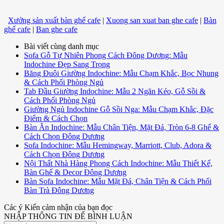
Xưởng sản xuất bàn ghế cafe
|
Xuong san xuat ban ghe cafe
|
Bàn
ghế cafe
|
Ban ghe cafe
Bài viết cùng danh mục
Sofa Gỗ Tự Nhiên Phong Cách Đông Dương: Mẫu
Indochine Đẹp Sang Trọng
Băng Đuôi Giường Indochine: Mẫu Chạm Khắc, Bọc Nhung
& Cách Phối Phòng Ngủ
Tab Đầu Giường Indochine: Mẫu 2 Ngăn Kéo, Gỗ Sồi &
Cách Phối Phòng Ngủ
Giường Ngủ Indochine Gỗ Sồi Nga: Mẫu Chạm Khắc, Đặc
Điểm & Cách Chọn
Bàn Ăn Indochine: Mẫu Chân Tiện, Mặt Đá, Tròn 6-8 Ghế &
Cách Chọn Đông Dương
Sofa Indochine: Mẫu Hemingway, Marriott, Club, Adora &
Cách Chọn Đông Dương
Nội Thất Nhà Hàng Phong Cách Indochine: Mẫu Thiết Kế,
Bàn Ghế & Decor Đông Dương
Bàn Sofa Indochine: Mẫu Mặt Đá, Chân Tiện & Cách Phối
Bàn Trà Đông Dương
Các ý Kiến cảm nhận của bạn đọc
NHẬP THÔNG TIN ĐỂ BÌNH LUẬN