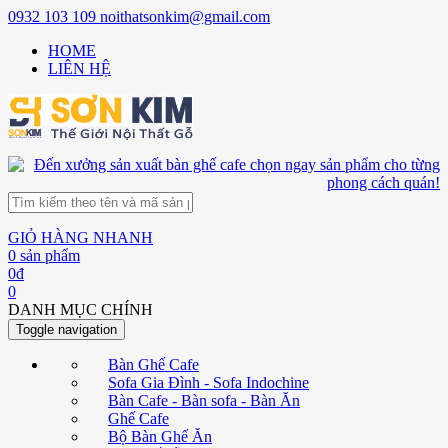
0932 103 109
noithatsonkim@gmail.com
HOME
LIÊN HỆ
GIỎ HÀNG NHANH
0
sản phẩm
0
đ
0
DANH MỤC CHÍNH
Toggle navigation
Bàn Ghế Cafe
Sofa Gia Đình - Sofa Indochine
Bàn Cafe - Bàn sofa - Bàn Ăn
Ghế Cafe
Bộ Bàn Ghế Ăn