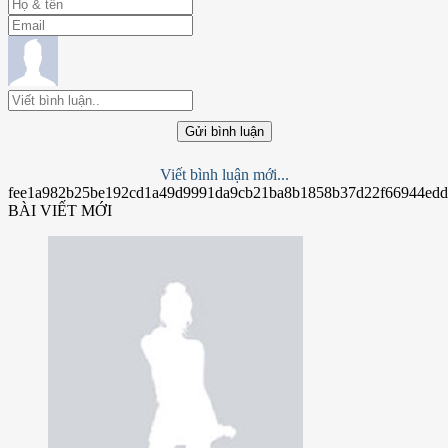
Gửi bình luận
Viết bình luận mới...
fee1a982b25be192cd1a49d9991da9cb21ba8b1858b37d22f66944ed
BÀI VIẾT MỚI