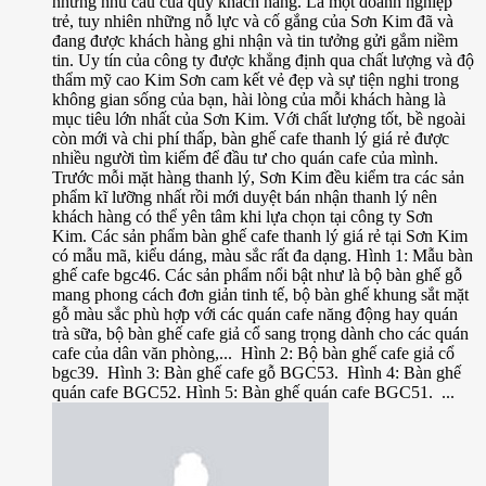
những nhu cầu của quý khách hàng. Là một doanh nghiệp
trẻ, tuy nhiên những nỗ lực và cố gắng của Sơn Kim đã và
đang được khách hàng ghi nhận và tin tưởng gửi gắm niềm
tin. Uy tín của công ty được khẳng định qua chất lượng và độ
thẩm mỹ cao Kim Sơn cam kết vẻ đẹp và sự tiện nghi trong
không gian sống của bạn, hài lòng của mỗi khách hàng là
mục tiêu lớn nhất của Sơn Kim. Với chất lượng tốt, bề ngoài
còn mới và chi phí thấp, bàn ghế cafe thanh lý giá rẻ được
nhiều người tìm kiếm để đầu tư cho quán cafe của mình.
Trước mỗi mặt hàng thanh lý, Sơn Kim đều kiểm tra các sản
phẩm kĩ lưỡng nhất rồi mới duyệt bán nhận thanh lý nên
khách hàng có thể yên tâm khi lựa chọn tại công ty Sơn
Kim. Các sản phẩm bàn ghế cafe thanh lý giá rẻ tại Sơn Kim
có mẫu mã, kiểu dáng, màu sắc rất đa dạng. Hình 1: Mẫu bàn
ghế cafe bgc46. Các sản phẩm nổi bật như là bộ bàn ghế gỗ
mang phong cách đơn giản tinh tế, bộ bàn ghế khung sắt mặt
gỗ màu sắc phù hợp với các quán cafe năng động hay quán
trà sữa, bộ bàn ghế cafe giả cổ sang trọng dành cho các quán
cafe của dân văn phòng,... Hình 2: Bộ bàn ghế cafe giả cổ
bgc39. Hình 3: Bàn ghế cafe gỗ BGC53. Hình 4: Bàn ghế
quán cafe BGC52. Hình 5: Bàn ghế quán cafe BGC51. ...