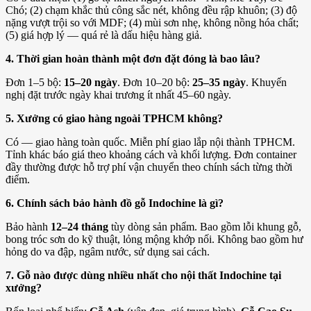
Chó; (2) chạm khắc thủ công sắc nét, không đều rập khuôn; (3) độ
nặng vượt trội so với MDF; (4) mùi sơn nhẹ, không nồng hóa chất;
(5) giá hợp lý — quá rẻ là dấu hiệu hàng giả.
4. Thời gian hoàn thành một đơn đặt đóng là bao lâu?
Đơn 1–5 bộ:
15–20 ngày
. Đơn 10–20 bộ:
25–35 ngày
. Khuyến
nghị đặt trước ngày khai trương ít nhất 45–60 ngày.
5. Xưởng có giao hàng ngoài TPHCM không?
Có — giao hàng toàn quốc. Miễn phí giao lắp nội thành TPHCM.
Tỉnh khác báo giá theo khoảng cách và khối lượng. Đơn container
đầy thường được hỗ trợ phí vận chuyển theo chính sách từng thời
điểm.
6. Chính sách bảo hành đồ gỗ Indochine là gì?
Bảo hành
12–24 tháng
tùy dòng sản phẩm. Bao gồm lỗi khung gỗ,
bong tróc sơn do kỹ thuật, lỏng mộng khớp nối. Không bao gồm hư
hỏng do va đập, ngâm nước, sử dụng sai cách.
7. Gỗ nào được dùng nhiều nhất cho nội thất Indochine tại
xưởng?