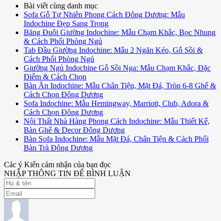
Bài viết cùng danh mục
Sofa Gỗ Tự Nhiên Phong Cách Đông Dương: Mẫu
Indochine Đẹp Sang Trọng
Băng Đuôi Giường Indochine: Mẫu Chạm Khắc, Bọc Nhung
& Cách Phối Phòng Ngủ
Tab Đầu Giường Indochine: Mẫu 2 Ngăn Kéo, Gỗ Sồi &
Cách Phối Phòng Ngủ
Giường Ngủ Indochine Gỗ Sồi Nga: Mẫu Chạm Khắc, Đặc
Điểm & Cách Chọn
Bàn Ăn Indochine: Mẫu Chân Tiện, Mặt Đá, Tròn 6-8 Ghế &
Cách Chọn Đông Dương
Sofa Indochine: Mẫu Hemingway, Marriott, Club, Adora &
Cách Chọn Đông Dương
Nội Thất Nhà Hàng Phong Cách Indochine: Mẫu Thiết Kế,
Bàn Ghế & Decor Đông Dương
Bàn Sofa Indochine: Mẫu Mặt Đá, Chân Tiện & Cách Phối
Bàn Trà Đông Dương
Các ý Kiến cảm nhận của bạn đọc
NHẬP THÔNG TIN ĐỂ BÌNH LUẬN