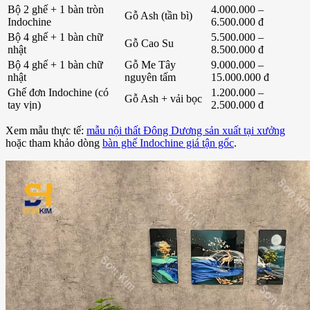
Bộ 2 ghế + 1 bàn tròn
4.000.000 –
Gỗ Ash (tần bì)
Indochine
6.500.000 đ
Bộ 4 ghế + 1 bàn chữ
5.500.000 –
Gỗ Cao Su
nhật
8.500.000 đ
Bộ 4 ghế + 1 bàn chữ
Gỗ Me Tây
9.000.000 –
nhật
nguyên tấm
15.000.000 đ
Ghế đơn Indochine (có
1.200.000 –
Gỗ Ash + vải bọc
tay vịn)
2.500.000 đ
Xem mẫu thực tế:
mẫu nội thất Đông Dương sản xuất tại xưởng
hoặc tham khảo dòng
bàn ghế Indochine giá tận gốc
.