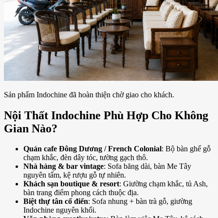
Sản phẩm Indochine đã hoàn thiện chờ giao cho khách.
Nội Thất Indochine Phù Hợp Cho Không
Gian Nào?
Quán cafe Đông Dương / French Colonial
: Bộ bàn ghế gỗ
chạm khắc, đèn dây tóc, tường gạch thô.
Nhà hàng & bar vintage
: Sofa băng dài, bàn Me Tây
nguyên tấm, kệ rượu gỗ tự nhiên.
Khách sạn boutique & resort
: Giường chạm khắc, tủ Ash,
bàn trang điểm phong cách thuộc địa.
Biệt thự tân cổ điển
: Sofa nhung + bàn trà gỗ, giường
Indochine nguyên khối.