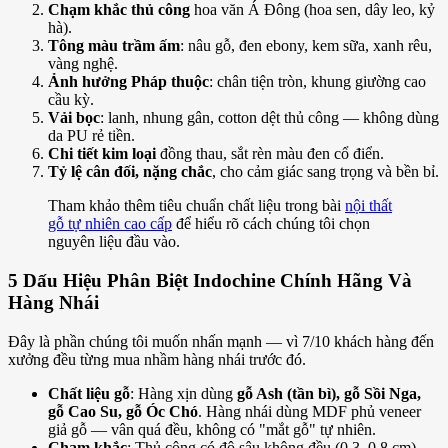
Chạm khắc thủ công
hoa văn Á Đông (hoa sen, dây leo, kỷ
hà).
Tông màu trầm ấm
: nâu gỗ, đen ebony, kem sữa, xanh rêu,
vàng nghệ.
Ảnh hưởng Pháp thuộc
: chân tiện tròn, khung giường cao
cầu kỳ.
Vải bọc
: lanh, nhung gân, cotton dệt thủ công — không dùng
da PU rẻ tiền.
Chi tiết kim loại
đồng thau, sắt rèn màu đen cổ điển.
Tỷ lệ cân đối, nặng chắc
, cho cảm giác sang trọng và bền bỉ.
Tham khảo thêm tiêu chuẩn chất liệu trong bài
nội thất
gỗ tự nhiên cao cấp
để hiểu rõ cách chúng tôi chọn
nguyên liệu đầu vào.
5 Dấu Hiệu Phân Biệt Indochine Chính Hãng Và
Hàng Nhái
Đây là phần chúng tôi muốn nhấn mạnh — vì 7/10 khách hàng đến
xưởng đều từng mua nhầm hàng nhái trước đó.
Chất liệu gỗ
: Hàng xịn dùng
gỗ Ash (tần bì), gỗ Sồi Nga,
gỗ Cao Su, gỗ Óc Chó
. Hàng nhái dùng MDF phủ veneer
giả gỗ — vân quá đều, không có "mắt gỗ" tự nhiên.
Chạm khắc
: Thủ công có độ sâu không đều (0.3–0.8 cm),