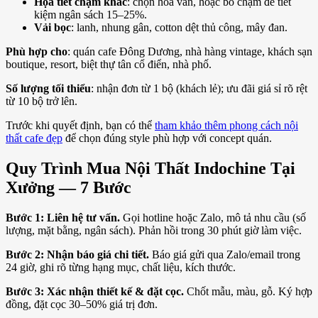
Họa tiết chạm khắc
: chọn hoa văn, hoặc bỏ chạm để tiết
kiệm ngân sách 15–25%.
Vải bọc
: lanh, nhung gân, cotton dệt thủ công, mây đan.
Phù hợp cho
: quán cafe Đông Dương, nhà hàng vintage, khách sạn
boutique, resort, biệt thự tân cổ điển, nhà phố.
Số lượng tối thiểu
: nhận đơn từ 1 bộ (khách lẻ); ưu đãi giá sỉ rõ rệt
từ 10 bộ trở lên.
Trước khi quyết định, bạn có thể
tham khảo thêm phong cách nội
thất cafe đẹp
để chọn đúng style phù hợp với concept quán.
Quy Trình Mua Nội Thất Indochine Tại
Xưởng — 7 Bước
Bước 1: Liên hệ tư vấn.
Gọi hotline hoặc Zalo, mô tả nhu cầu (số
lượng, mặt bằng, ngân sách). Phản hồi trong 30 phút giờ làm việc.
Bước 2: Nhận báo giá chi tiết.
Báo giá gửi qua Zalo/email trong
24 giờ, ghi rõ từng hạng mục, chất liệu, kích thước.
Bước 3: Xác nhận thiết kế & đặt cọc.
Chốt mẫu, màu, gỗ. Ký hợp
đồng, đặt cọc 30–50% giá trị đơn.