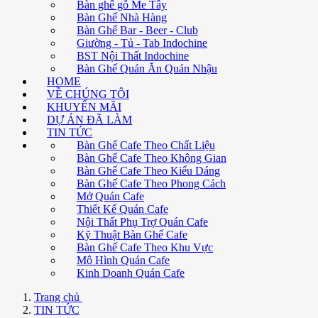
Bàn ghế gỗ Me Tây
Bàn Ghế Nhà Hàng
Bàn Ghế Bar - Beer - Club
Giường - Tủ - Tab Indochine
BST Nội Thất Indochine
Bàn Ghế Quán Ăn Quán Nhậu
HOME
VỀ CHÚNG TÔI
KHUYẾN MÃI
DỰ ÁN ĐÃ LÀM
TIN TỨC
Bàn Ghế Cafe Theo Chất Liệu
Bàn Ghế Cafe Theo Không Gian
Bàn Ghế Cafe Theo Kiểu Dáng
Bàn Ghế Cafe Theo Phong Cách
Mở Quán Cafe
Thiết Kế Quán Cafe
Nội Thất Phụ Trợ Quán Cafe
Kỹ Thuật Bàn Ghế Cafe
Bàn Ghế Cafe Theo Khu Vực
Mô Hình Quán Cafe
Kinh Doanh Quán Cafe
Trang chủ
TIN TỨC