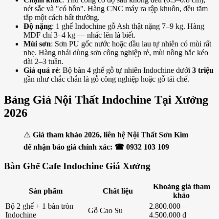
nét sắc và "có hồn". Hàng CNC máy ra rập khuôn, đều tăm
tắp một cách bất thường.
Độ nặng
: 1 ghế Indochine gỗ Ash thật nặng 7–9 kg. Hàng
MDF chỉ 3–4 kg — nhấc lên là biết.
Mùi sơn
: Sơn PU gốc nước hoặc dầu lau tự nhiên có mùi rất
nhẹ. Hàng nhái dùng sơn công nghiệp rẻ, mùi nồng hắc kéo
dài 2–3 tuần.
Giá quá rẻ
: Bộ bàn 4 ghế gỗ tự nhiên Indochine dưới
3 triệu
gần như chắc chắn là gỗ công nghiệp hoặc gỗ tái chế.
Bảng Giá Nội Thất Indochine Tại Xưởng
2026
⚠️
Giá tham khảo 2026, liên hệ Nội Thất Sơn Kim
để nhận báo giá chính xác: ☎ 0932 103 109
Bàn Ghế Cafe Indochine Giá Xưởng
Khoảng giá tham
Sản phẩm
Chất liệu
khảo
Bộ 2 ghế + 1 bàn tròn
2.800.000 –
Gỗ Cao Su
Indochine
4.500.000 đ