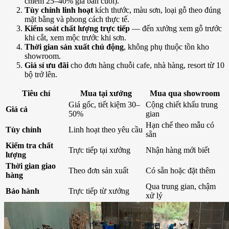
chiếm 25–40% giá bán cuối).
Tùy chỉnh linh hoạt
kích thước, màu sơn, loại gỗ theo đúng
mặt bằng và phong cách thực tế.
Kiểm soát chất lượng trực tiếp
— đến xưởng xem gỗ trước
khi cắt, xem mộc trước khi sơn.
Thời gian sản xuất chủ động
, không phụ thuộc tồn kho
showroom.
Giá sỉ ưu đãi
cho đơn hàng chuỗi cafe, nhà hàng, resort từ 10
bộ trở lên.
Tiêu chí
Mua tại xưởng
Mua qua showroom
Giá gốc, tiết kiệm 30–
Cộng chiết khấu trung
Giá cả
50%
gian
Hạn chế theo mẫu có
Tùy chỉnh
Linh hoạt theo yêu cầu
sẵn
Kiểm tra chất
Trực tiếp tại xưởng
Nhận hàng mới biết
lượng
Thời gian giao
Theo đơn sản xuất
Có sẵn hoặc đặt thêm
hàng
Qua trung gian, chậm
Bảo hành
Trực tiếp từ xưởng
xử lý