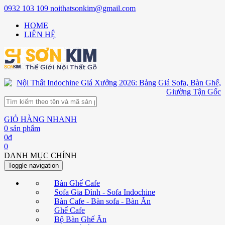
0932 103 109
noithatsonkim@gmail.com
HOME
LIÊN HỆ
GIỎ HÀNG NHANH
0
sản phẩm
0
đ
0
DANH MỤC CHÍNH
Toggle navigation
Bàn Ghế Cafe
Sofa Gia Đình - Sofa Indochine
Bàn Cafe - Bàn sofa - Bàn Ăn
Ghế Cafe
Bộ Bàn Ghế Ăn