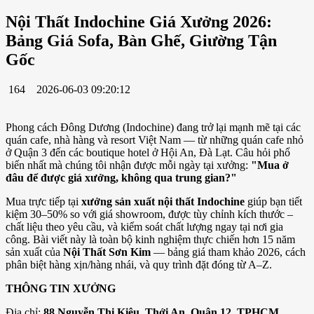
Nội Thất Indochine Giá Xưởng 2026:
Bảng Giá Sofa, Bàn Ghế, Giường Tận
Gốc
164
2026-06-03 09:20:12
Phong cách Đông Dương (Indochine) đang trở lại mạnh mẽ tại các
quán cafe, nhà hàng và resort Việt Nam — từ những quán cafe nhỏ
ở Quận 3 đến các boutique hotel ở Hội An, Đà Lạt. Câu hỏi phổ
biến nhất mà chúng tôi nhận được mỗi ngày tại xưởng:
"Mua ở
đâu để được giá xưởng, không qua trung gian?"
Mua trực tiếp tại
xưởng sản xuất nội thất Indochine
giúp bạn tiết
kiệm 30–50% so với giá showroom, được tùy chỉnh kích thước –
chất liệu theo yêu cầu, và kiểm soát chất lượng ngay tại nơi gia
công. Bài viết này là toàn bộ kinh nghiệm thực chiến hơn 15 năm
sản xuất của
Nội Thất Sơn Kim
— bảng giá tham khảo 2026, cách
phân biệt hàng xịn/hàng nhái, và quy trình đặt đóng từ A–Z.
THÔNG TIN XƯỞNG
Địa chỉ:
88 Nguyễn Thị Kiêu, Thới An, Quận 12, TPHCM