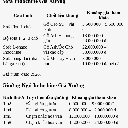
Sofa Indochine Giá Xưởng
Khoảng giá tham
Cấu hình
Chất liệu khung
khảo
Gỗ Cao Su + vải
3.500.000 – 5.500.000
Sofa đơn 1 chỗ
lanh
đ
Gỗ Ash + nhung
18.000.000 –
Bộ sofa 1+2+3 chỗ
gân
28.000.000 đ
Sofa L-shape
Gỗ Ash/Óc Chó +
22.000.000 –
Indochine
vải cao cấp
38.000.000 đ
Sofa băng dài (nhà
Gỗ Me Tây + vải
8.000.000 –
hàng/resort)
bọc
16.000.000 đ/mét dài
Giá tham khảo 2026.
Giường Ngủ Indochine Giá Xưởng
Kích thước
Tùy chọn đầu giường
Khoảng giá tham khảo
1m2
Đầu giường trơn
6.500.000 – 9.000.000 đ
1m4
Đầu giường trơn
8.000.000 – 12.000.000 đ
1m6
Chạm khắc hoa văn
12.000.000 – 18.000.000 đ
1m8
Chạm khắc hoa văn
15.000.000 – 24.000.000 đ