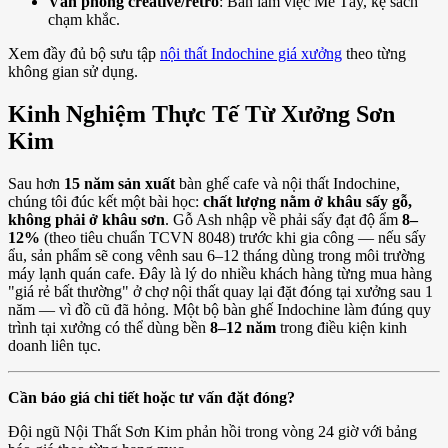
Văn phòng creative/retro
: Bàn làm việc Me Tây, kệ sách
chạm khắc.
Xem đầy đủ bộ sưu tập
nội thất Indochine giá xưởng
theo từng
không gian sử dụng.
Kinh Nghiệm Thực Tế Từ Xưởng Sơn
Kim
Sau hơn
15 năm sản xuất
bàn ghế cafe và nội thất Indochine,
chúng tôi đúc kết một bài học:
chất lượng nằm ở khâu sấy gỗ,
không phải ở khâu sơn
. Gỗ Ash nhập về phải sấy đạt độ ẩm
8–
12%
(theo tiêu chuẩn TCVN 8048) trước khi gia công — nếu sấy
ẩu, sản phẩm sẽ cong vênh sau 6–12 tháng dùng trong môi trường
máy lạnh quán cafe. Đây là lý do nhiều khách hàng từng mua hàng
"giá rẻ bất thường" ở chợ nội thất quay lại đặt đóng tại xưởng sau 1
năm — vì đồ cũ đã hỏng. Một bộ bàn ghế Indochine làm đúng quy
trình tại xưởng có thể dùng bền
8–12 năm
trong điều kiện kinh
doanh liên tục.
Cần báo giá chi tiết hoặc tư vấn đặt đóng?
Đội ngũ Nội Thất Sơn Kim phản hồi trong vòng 24 giờ với bảng