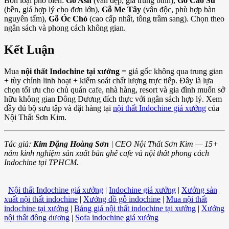
Bốn loại phổ biến:
Gỗ Ash
(vân đẹp, giá trung bình),
Gỗ Cao Su
(bền, giá hợp lý cho đơn lớn),
Gỗ Me Tây
(vân độc, phù hợp bàn
nguyên tấm),
Gỗ Óc Chó
(cao cấp nhất, tông trầm sang). Chọn theo
ngân sách và phong cách không gian.
Kết Luận
Mua
nội thất Indochine tại xưởng
= giá gốc không qua trung gian
+ tùy chỉnh linh hoạt + kiểm soát chất lượng trực tiếp. Đây là lựa
chọn tối ưu cho chủ quán cafe, nhà hàng, resort và gia đình muốn sở
hữu không gian Đông Dương đích thực với ngân sách hợp lý. Xem
đầy đủ bộ sưu tập và đặt hàng tại
nội thất Indochine giá xưởng
của
Nội Thất Sơn Kim.
Tác giả:
Kim Đặng Hoàng Sơn
| CEO Nội Thất Sơn Kim — 15+
năm kinh nghiệm sản xuất bàn ghế cafe và nội thất phong cách
Indochine tại TPHCM.
Nội thất Indochine giá xưởng
|
Indochine giá xưởng
|
Xưởng sản
xuất nội thất indochine
|
Xưởng đồ gỗ indochine
|
Mua nội thất
indochine tại xưởng
|
Bảng giá nội thất indochine tại xưởng
|
Xưởng
nội thất đông dương
|
Sofa indochine giá xưởng