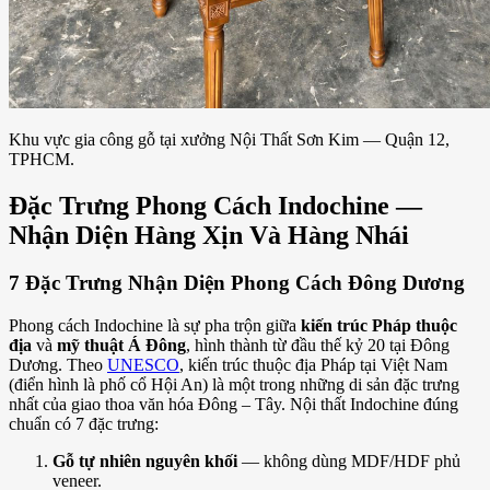
Khu vực gia công gỗ tại xưởng Nội Thất Sơn Kim — Quận 12,
TPHCM.
Đặc Trưng Phong Cách Indochine —
Nhận Diện Hàng Xịn Và Hàng Nhái
7 Đặc Trưng Nhận Diện Phong Cách Đông Dương
Phong cách Indochine là sự pha trộn giữa
kiến trúc Pháp thuộc
địa
và
mỹ thuật Á Đông
, hình thành từ đầu thế kỷ 20 tại Đông
Dương. Theo
UNESCO
, kiến trúc thuộc địa Pháp tại Việt Nam
(điển hình là phố cổ Hội An) là một trong những di sản đặc trưng
nhất của giao thoa văn hóa Đông – Tây. Nội thất Indochine đúng
chuẩn có 7 đặc trưng:
Gỗ tự nhiên nguyên khối
— không dùng MDF/HDF phủ
veneer.