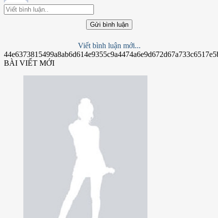
Gửi bình luận
Viết bình luận mới...
44e6373815499a8ab6d614e9355c9a4474a6e9d672d67a733c6517e5
BÀI VIẾT MỚI