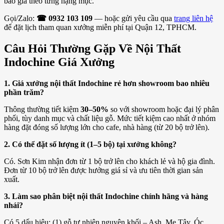
báo giá theo từng hạng mục.
Gọi/Zalo:
☎ 0932 103 109
— hoặc gửi yêu cầu qua
trang liên hệ
để đặt lịch tham quan xưởng miễn phí tại Quận 12, TPHCM.
Câu Hỏi Thường Gặp Về Nội Thất
Indochine Giá Xưởng
1. Giá xưởng nội thất Indochine rẻ hơn showroom bao nhiêu
phần trăm?
Thông thường tiết kiệm
30–50%
so với showroom hoặc đại lý phân
phối, tùy danh mục và chất liệu gỗ. Mức tiết kiệm cao nhất ở nhóm
hàng đặt đóng số lượng lớn cho cafe, nhà hàng (từ 20 bộ trở lên).
2. Có thể đặt số lượng ít (1–5 bộ) tại xưởng không?
Có. Sơn Kim nhận đơn từ 1 bộ trở lên cho khách lẻ và hộ gia đình.
Đơn từ 10 bộ trở lên được hưởng giá sỉ và ưu tiên thời gian sản
xuất.
3. Làm sao phân biệt nội thất Indochine chính hãng và hàng
nhái?
Có 5 dấu hiệu: (1) gỗ tự nhiên nguyên khối – Ash, Me Tây, Óc