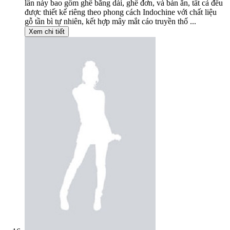
lần này bao gồm ghế băng dài, ghế đơn, và bàn ăn, tất cả đều
được thiết kế riêng theo phong cách Indochine với chất liệu
gỗ tần bì tự nhiên, kết hợp mây mắt cáo truyền thố ...
Xem chi tiết