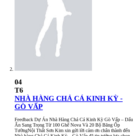
04
T6
NHÀ HÀNG CHẢ CÁ KINH KỲ -
GÒ VẤP
Feedback Dự Án Nhà Hàng Chả Cá Kinh Kỳ Gò Vấp – Dấu
Ấn Sang Trọng Từ 100 Ghế Nova Và 20 Bộ Băng Ốp
TườngNội Thất Sơn Kim xin gửi lời cảm ơn chân thành đến
Nhà hàng Chả Cá Kinh Kỳ – Gò Vấp đã tin tưởng lựa chọn