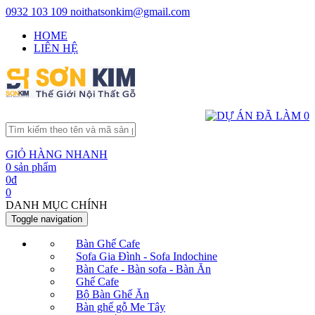
0932 103 109
noithatsonkim@gmail.com
HOME
LIÊN HỆ
GIỎ HÀNG NHANH
0
sản phẩm
0
đ
0
DANH MỤC CHÍNH
Toggle navigation
Bàn Ghế Cafe
Sofa Gia Đình - Sofa Indochine
Bàn Cafe - Bàn sofa - Bàn Ăn
Ghế Cafe
Bộ Bàn Ghế Ăn
Bàn ghế gỗ Me Tây