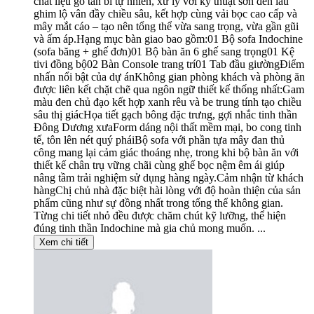
chất liệu gỗ tần bì tự nhiên, xử lý với kỹ thuật sơn đen lau
ghim lộ vân đầy chiều sâu, kết hợp cùng vải bọc cao cấp và
mây mắt cáo – tạo nên tổng thể vừa sang trọng, vừa gần gũi
và ấm áp.Hạng mục bàn giao bao gồm:01 Bộ sofa Indochine
(sofa băng + ghế đơn)01 Bộ bàn ăn 6 ghế sang trọng01 Kệ
tivi đồng bộ02 Bàn Console trang trí01 Tab đầu giườngĐiểm
nhấn nổi bật của dự ánKhông gian phòng khách và phòng ăn
được liên kết chặt chẽ qua ngôn ngữ thiết kế thống nhất:Gam
màu đen chủ đạo kết hợp xanh rêu và be trung tính tạo chiều
sâu thị giácHọa tiết gạch bông đặc trưng, gợi nhắc tinh thần
Đông Dương xưaForm dáng nội thất mềm mại, bo cong tinh
tế, tôn lên nét quý pháiBộ sofa với phần tựa mây đan thủ
công mang lại cảm giác thoáng nhẹ, trong khi bộ bàn ăn với
thiết kế chân trụ vững chãi cùng ghế bọc nệm êm ái giúp
nâng tầm trải nghiệm sử dụng hàng ngày.Cảm nhận từ khách
hàngChị chủ nhà đặc biệt hài lòng với độ hoàn thiện của sản
phẩm cũng như sự đồng nhất trong tổng thể không gian.
Từng chi tiết nhỏ đều được chăm chút kỹ lưỡng, thể hiện
đúng tinh thần Indochine mà gia chủ mong muốn. ...
Xem chi tiết