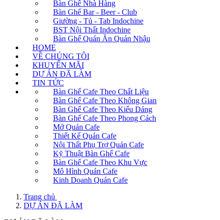
Bàn Ghế Nhà Hàng
Bàn Ghế Bar - Beer - Club
Giường - Tủ - Tab Indochine
BST Nội Thất Indochine
Bàn Ghế Quán Ăn Quán Nhậu
HOME
VỀ CHÚNG TÔI
KHUYẾN MÃI
DỰ ÁN ĐÃ LÀM
TIN TỨC
Bàn Ghế Cafe Theo Chất Liệu
Bàn Ghế Cafe Theo Không Gian
Bàn Ghế Cafe Theo Kiểu Dáng
Bàn Ghế Cafe Theo Phong Cách
Mở Quán Cafe
Thiết Kế Quán Cafe
Nội Thất Phụ Trợ Quán Cafe
Kỹ Thuật Bàn Ghế Cafe
Bàn Ghế Cafe Theo Khu Vực
Mô Hình Quán Cafe
Kinh Doanh Quán Cafe
Trang chủ
DỰ ÁN ĐÃ LÀM