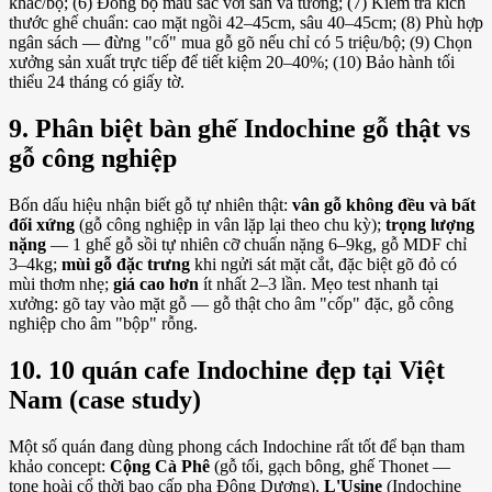
khắc/bộ; (6) Đồng bộ màu sắc với sàn và tường; (7) Kiểm tra kích
thước ghế chuẩn: cao mặt ngồi 42–45cm, sâu 40–45cm; (8) Phù hợp
ngân sách — đừng "cố" mua gỗ gõ nếu chỉ có 5 triệu/bộ; (9) Chọn
xưởng sản xuất trực tiếp để tiết kiệm 20–40%; (10) Bảo hành tối
thiểu 24 tháng có giấy tờ.
9. Phân biệt bàn ghế Indochine gỗ thật vs
gỗ công nghiệp
Bốn dấu hiệu nhận biết gỗ tự nhiên thật:
vân gỗ không đều và bất
đối xứng
(gỗ công nghiệp in vân lặp lại theo chu kỳ);
trọng lượng
nặng
— 1 ghế gỗ sồi tự nhiên cỡ chuẩn nặng 6–9kg, gỗ MDF chỉ
3–4kg;
mùi gỗ đặc trưng
khi ngửi sát mặt cắt, đặc biệt gõ đỏ có
mùi thơm nhẹ;
giá cao hơn
ít nhất 2–3 lần. Mẹo test nhanh tại
xưởng: gõ tay vào mặt gỗ — gỗ thật cho âm "cốp" đặc, gỗ công
nghiệp cho âm "bộp" rỗng.
10. 10 quán cafe Indochine đẹp tại Việt
Nam (case study)
Một số quán đang dùng phong cách Indochine rất tốt để bạn tham
khảo concept:
Cộng Cà Phê
(gỗ tối, gạch bông, ghế Thonet —
tone hoài cổ thời bao cấp pha Đông Dương),
L'Usine
(Indochine