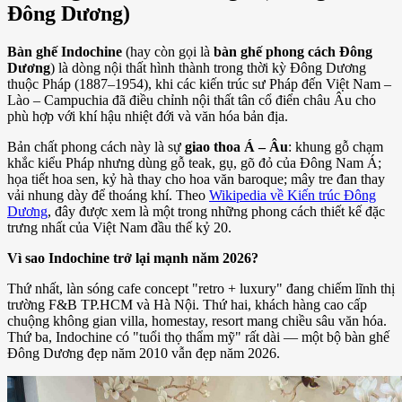
Đông Dương)
Bàn ghế Indochine
(hay còn gọi là
bàn ghế phong cách Đông
Dương
) là dòng nội thất hình thành trong thời kỳ Đông Dương
thuộc Pháp (1887–1954), khi các kiến trúc sư Pháp đến Việt Nam –
Lào – Campuchia đã điều chỉnh nội thất tân cổ điển châu Âu cho
phù hợp với khí hậu nhiệt đới và văn hóa bản địa.
Bản chất phong cách này là sự
giao thoa Á – Âu
: khung gỗ chạm
khắc kiểu Pháp nhưng dùng gỗ teak, gụ, gõ đỏ của Đông Nam Á;
họa tiết hoa sen, kỷ hà thay cho hoa văn baroque; mây tre đan thay
vải nhung dày để thoáng khí. Theo
Wikipedia về Kiến trúc Đông
Dương
, đây được xem là một trong những phong cách thiết kế đặc
trưng nhất của Việt Nam đầu thế kỷ 20.
Vì sao Indochine trở lại mạnh năm 2026?
Thứ nhất, làn sóng cafe concept "retro + luxury" đang chiếm lĩnh thị
trường F&B TP.HCM và Hà Nội. Thứ hai, khách hàng cao cấp
chuộng không gian villa, homestay, resort mang chiều sâu văn hóa.
Thứ ba, Indochine có "tuổi thọ thẩm mỹ" rất dài — một bộ bàn ghế
Đông Dương đẹp năm 2010 vẫn đẹp năm 2026.