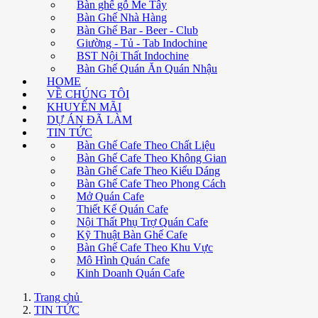
Bàn ghế gỗ Me Tây
Bàn Ghế Nhà Hàng
Bàn Ghế Bar - Beer - Club
Giường - Tủ - Tab Indochine
BST Nội Thất Indochine
Bàn Ghế Quán Ăn Quán Nhậu
HOME
VỀ CHÚNG TÔI
KHUYẾN MÃI
DỰ ÁN ĐÃ LÀM
TIN TỨC
Bàn Ghế Cafe Theo Chất Liệu
Bàn Ghế Cafe Theo Không Gian
Bàn Ghế Cafe Theo Kiểu Dáng
Bàn Ghế Cafe Theo Phong Cách
Mở Quán Cafe
Thiết Kế Quán Cafe
Nội Thất Phụ Trợ Quán Cafe
Kỹ Thuật Bàn Ghế Cafe
Bàn Ghế Cafe Theo Khu Vực
Mô Hình Quán Cafe
Kinh Doanh Quán Cafe
Trang chủ
TIN TỨC