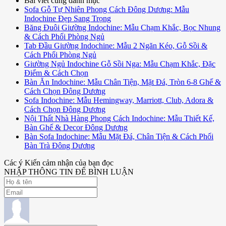
Bài viết cùng danh mục
Sofa Gỗ Tự Nhiên Phong Cách Đông Dương: Mẫu
Indochine Đẹp Sang Trọng
Băng Đuôi Giường Indochine: Mẫu Chạm Khắc, Bọc Nhung
& Cách Phối Phòng Ngủ
Tab Đầu Giường Indochine: Mẫu 2 Ngăn Kéo, Gỗ Sồi &
Cách Phối Phòng Ngủ
Giường Ngủ Indochine Gỗ Sồi Nga: Mẫu Chạm Khắc, Đặc
Điểm & Cách Chọn
Bàn Ăn Indochine: Mẫu Chân Tiện, Mặt Đá, Tròn 6-8 Ghế &
Cách Chọn Đông Dương
Sofa Indochine: Mẫu Hemingway, Marriott, Club, Adora &
Cách Chọn Đông Dương
Nội Thất Nhà Hàng Phong Cách Indochine: Mẫu Thiết Kế,
Bàn Ghế & Decor Đông Dương
Bàn Sofa Indochine: Mẫu Mặt Đá, Chân Tiện & Cách Phối
Bàn Trà Đông Dương
Các ý Kiến cảm nhận của bạn đọc
NHẬP THÔNG TIN ĐỂ BÌNH LUẬN