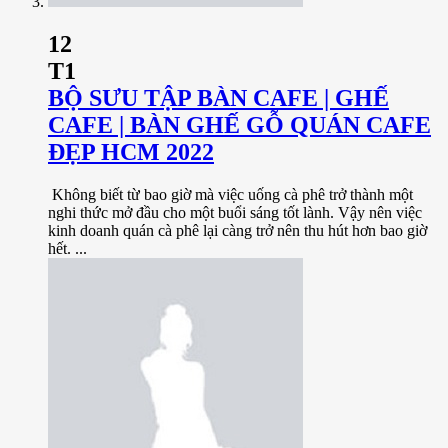
12
T1
BỘ SƯU TẬP BÀN CAFE | GHẾ
CAFE | BÀN GHẾ GỖ QUÁN CAFE
ĐẸP HCM 2022
Không biết từ bao giờ mà việc uống cà phê trở thành một
nghi thức mở đầu cho một buổi sáng tốt lành. Vậy nên việc
kinh doanh quán cà phê lại càng trở nên thu hút hơn bao giờ
hết. ...