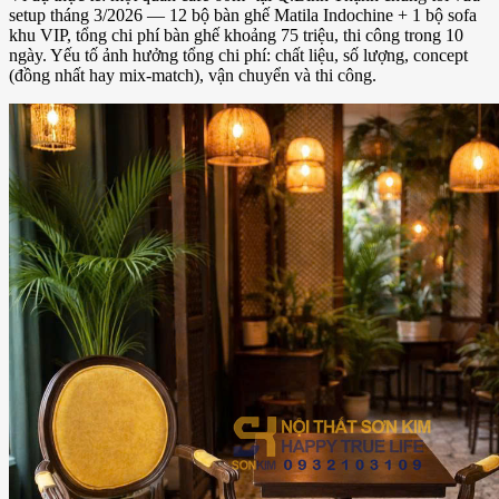
setup tháng 3/2026 — 12 bộ bàn ghế Matila Indochine + 1 bộ sofa
khu VIP, tổng chi phí bàn ghế khoảng 75 triệu, thi công trong 10
ngày. Yếu tố ảnh hưởng tổng chi phí: chất liệu, số lượng, concept
(đồng nhất hay mix-match), vận chuyển và thi công.