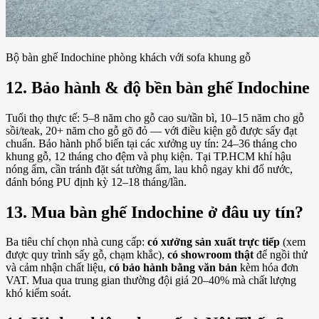
Bộ bàn ghế Indochine phòng khách với sofa khung gỗ
12. Bảo hành & độ bền bàn ghế Indochine
Tuổi thọ thực tế: 5–8 năm cho gỗ cao su/tần bì, 10–15 năm cho gỗ
sồi/teak, 20+ năm cho gỗ gõ đỏ — với điều kiện gỗ được sấy đạt
chuẩn. Bảo hành phổ biến tại các xưởng uy tín: 24–36 tháng cho
khung gỗ, 12 tháng cho đệm và phụ kiện. Tại TP.HCM khí hậu
nóng ẩm, cần tránh đặt sát tường ẩm, lau khô ngay khi đổ nước,
đánh bóng PU định kỳ 12–18 tháng/lần.
13. Mua bàn ghế Indochine ở đâu uy tín?
Ba tiêu chí chọn nhà cung cấp:
có xưởng sản xuất trực tiếp
(xem
được quy trình sấy gỗ, chạm khắc),
có showroom thật
để ngồi thử
và cảm nhận chất liệu,
có bảo hành bằng văn bản
kèm hóa đơn
VAT. Mua qua trung gian thường đội giá 20–40% mà chất lượng
khó kiểm soát.