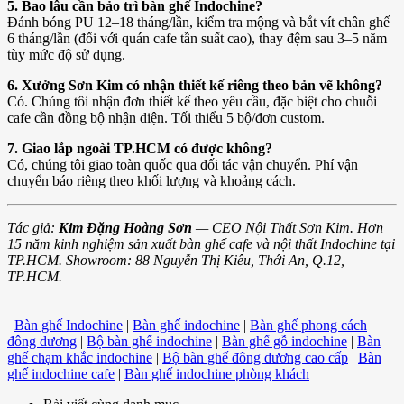
5. Bao lâu cần bảo trì bàn ghế Indochine?
Đánh bóng PU 12–18 tháng/lần, kiểm tra mộng và bắt vít chân ghế
6 tháng/lần (đối với quán cafe tần suất cao), thay đệm sau 3–5 năm
tùy mức độ sử dụng.
6. Xưởng Sơn Kim có nhận thiết kế riêng theo bản vẽ không?
Có. Chúng tôi nhận đơn thiết kế theo yêu cầu, đặc biệt cho chuỗi
cafe cần đồng bộ nhận diện. Tối thiểu 5 bộ/đơn custom.
7. Giao lắp ngoài TP.HCM có được không?
Có, chúng tôi giao toàn quốc qua đối tác vận chuyển. Phí vận
chuyển báo riêng theo khối lượng và khoảng cách.
Tác giả:
Kim Đặng Hoàng Sơn
— CEO Nội Thất Sơn Kim. Hơn
15 năm kinh nghiệm sản xuất bàn ghế cafe và nội thất Indochine tại
TP.HCM. Showroom: 88 Nguyễn Thị Kiêu, Thới An, Q.12,
TP.HCM.
Bàn ghế Indochine
|
Bàn ghế indochine
|
Bàn ghế phong cách
đông dương
|
Bộ bàn ghế indochine
|
Bàn ghế gỗ indochine
|
Bàn
ghế chạm khắc indochine
|
Bộ bàn ghế đông dương cao cấp
|
Bàn
ghế indochine cafe
|
Bàn ghế indochine phòng khách