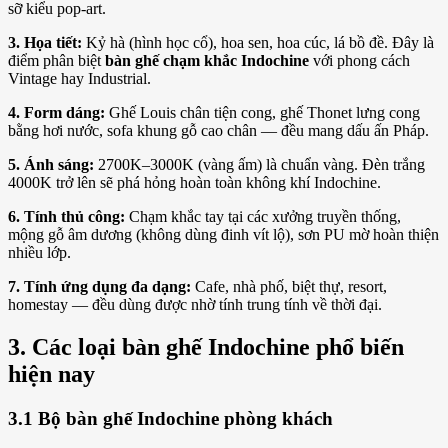
sỡ kiểu pop-art.
3. Họa tiết:
Kỷ hà (hình học cổ), hoa sen, hoa cúc, lá bồ đề. Đây là
điểm phân biệt
bàn ghế chạm khắc Indochine
với phong cách
Vintage hay Industrial.
4. Form dáng:
Ghế Louis chân tiện cong, ghế Thonet lưng cong
bằng hơi nước, sofa khung gỗ cao chân — đều mang dấu ấn Pháp.
5. Ánh sáng:
2700K–3000K (vàng ấm) là chuẩn vàng. Đèn trắng
4000K trở lên sẽ phá hỏng hoàn toàn không khí Indochine.
6. Tính thủ công:
Chạm khắc tay tại các xưởng truyền thống,
mộng gỗ âm dương (không dùng đinh vít lộ), sơn PU mờ hoàn thiện
nhiều lớp.
7. Tính ứng dụng đa dạng:
Cafe, nhà phố, biệt thự, resort,
homestay — đều dùng được nhờ tính trung tính về thời đại.
3. Các loại bàn ghế Indochine phổ biến
hiện nay
3.1 Bộ bàn ghế Indochine phòng khách