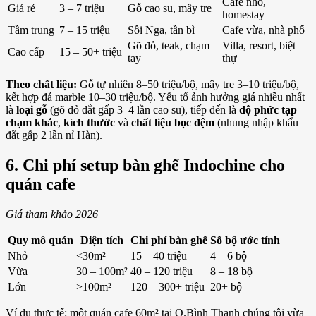
Cafe nhỏ,
Giá rẻ
3 – 7 triệu
Gỗ cao su, mây tre
homestay
Tầm trung
7 – 15 triệu
Sồi Nga, tần bì
Cafe vừa, nhà phố
Gõ đỏ, teak, chạm
Villa, resort, biệt
Cao cấp
15 – 50+ triệu
tay
thự
Theo chất liệu:
Gỗ tự nhiên 8–50 triệu/bộ, mây tre 3–10 triệu/bộ,
kết hợp đá marble 10–30 triệu/bộ. Yếu tố ảnh hưởng giá nhiều nhất
là
loại gỗ
(gõ đỏ đắt gấp 3–4 lần cao su), tiếp đến là
độ phức tạp
chạm khắc
,
kích thước
và
chất liệu bọc đệm
(nhung nhập khẩu
đắt gấp 2 lần nỉ Hàn).
6. Chi phí setup bàn ghế Indochine cho
quán cafe
Giá tham khảo 2026
Quy mô quán
Diện tích
Chi phí bàn ghế
Số bộ ước tính
Nhỏ
<30m²
15 – 40 triệu
4 – 6 bộ
Vừa
30 – 100m²
40 – 120 triệu
8 – 18 bộ
Lớn
>100m²
120 – 300+ triệu
20+ bộ
Ví dụ thực tế: một quán cafe 60m² tại Q.Bình Thạnh chúng tôi vừa