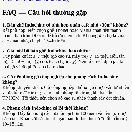
FAQ — Câu hỏi thường gặp
1. Bàn ghế Indochine có phù hợp quán cafe nhỏ <30m² không?
Rất phù hợp. Nên chọn ghế Thonet hoặc Matila chân tiện thanh
mảnh, bàn tròn D60cm để tối ưu diện tích. Khoảng 4–6 bộ là vừa
cho quán nhỏ, chi phí 15–40 triệu.
2. Giá một bộ bàn ghế Indochine bao nhiêu?
Tùy phân khúc: 3–7 triệu (gỗ cao su, mây tre), 7–15 triệu (sồi, tần
bì), 15–50+ triệu (gõ đỏ, teak chạm tay). Yếu tố quyết định giá là
loại gỗ và độ phức tạp chạm khắc.
3. Có nên dùng gỗ công nghiệp cho phong cách Indochine
không?
Không khuyến khích. Gỗ công nghiệp không tạo được vân tự nhiên
và độ trầm đặc trưng, lại nhanh phồng rộp trong khí hậu ẩm
TP.HCM. Tối thiểu nên chọn gỗ cao su ghép thanh sấy đạt chuẩn.
4. Phong cách Indochine có lỗi thời không?
Không. Đây là phong cách đã tồn tại hơn 100 năm và liên tục được
cách tân. Khác với các trend ngắn hạn, Indochine có "tuổi thẩm mỹ"
10–15 năm.