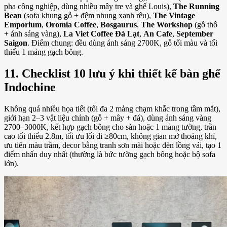
pha công nghiệp, dùng nhiều mây tre và ghế Louis),
The Running
Bean
(sofa khung gỗ + đệm nhung xanh rêu),
The Vintage
Emporium
,
Oromia Coffee
,
Bosgaurus
,
The Workshop
(gỗ thô
+ ánh sáng vàng),
La Viet Coffee Đà Lạt
,
An Cafe
,
September
Saigon
. Điểm chung: đều dùng ánh sáng 2700K, gỗ tối màu và tối
thiểu 1 mảng gạch bông.
11. Checklist 10 lưu ý khi thiết kế bàn ghế
Indochine
Không quá nhiều họa tiết (tối đa 2 mảng chạm khắc trong tầm mắt),
giới hạn 2–3 vật liệu chính (gỗ + mây + đá), dùng ánh sáng vàng
2700–3000K, kết hợp gạch bông cho sàn hoặc 1 mảng tường, trần
cao tối thiểu 2.8m, tối ưu lối đi ≥80cm, không gian mở thoáng khí,
ưu tiên màu trầm, decor bằng tranh sơn mài hoặc đèn lồng vải, tạo 1
điểm nhấn duy nhất (thường là bức tường gạch bông hoặc bộ sofa
lớn).