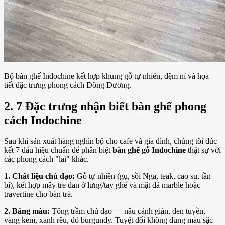
Bộ bàn ghế Indochine kết hợp khung gỗ tự nhiên, đệm nỉ và họa
tiết đặc trưng phong cách Đông Dương.
2. 7 Đặc trưng nhận biết bàn ghế phong
cách Indochine
Sau khi sản xuất hàng nghìn bộ cho cafe và gia đình, chúng tôi đúc
kết 7 dấu hiệu chuẩn để phân biệt
bàn ghế gỗ Indochine
thật sự với
các phong cách "lai" khác.
1. Chất liệu chủ đạo:
Gỗ tự nhiên (gụ, sồi Nga, teak, cao su, tần
bì), kết hợp mây tre đan ở lưng/tay ghế và mặt đá marble hoặc
travertine cho bàn trà.
2. Bảng màu:
Tông trầm chủ đạo — nâu cánh gián, đen tuyền,
vàng kem, xanh rêu, đỏ burgundy. Tuyệt đối không dùng màu sặc