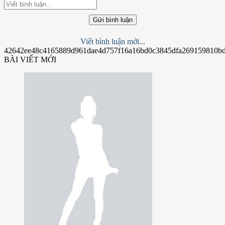
Gửi bình luận
Viết bình luận mới...
42642ee48c4165889d961dae4d757f16a16bd0c3845dfa269159810bd
BÀI VIẾT MỚI