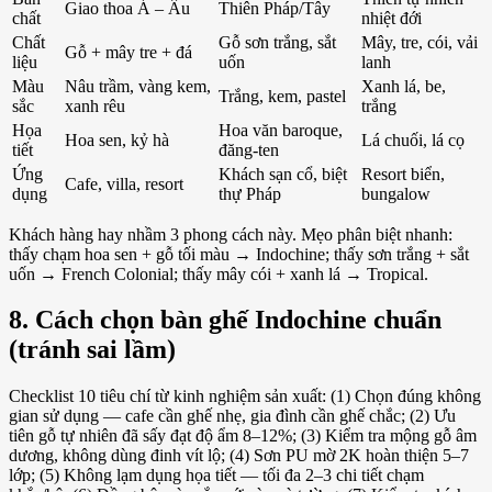
Giao thoa Á – Âu
Thiên Pháp/Tây
chất
nhiệt đới
Chất
Gỗ sơn trắng, sắt
Mây, tre, cói, vải
Gỗ + mây tre + đá
liệu
uốn
lanh
Màu
Nâu trầm, vàng kem,
Xanh lá, be,
Trắng, kem, pastel
sắc
xanh rêu
trắng
Họa
Hoa văn baroque,
Hoa sen, kỷ hà
Lá chuối, lá cọ
tiết
đăng-ten
Ứng
Khách sạn cổ, biệt
Resort biển,
Cafe, villa, resort
dụng
thự Pháp
bungalow
Khách hàng hay nhầm 3 phong cách này. Mẹo phân biệt nhanh:
thấy chạm hoa sen + gỗ tối màu → Indochine; thấy sơn trắng + sắt
uốn → French Colonial; thấy mây cói + xanh lá → Tropical.
8. Cách chọn bàn ghế Indochine chuẩn
(tránh sai lầm)
Checklist 10 tiêu chí từ kinh nghiệm sản xuất: (1) Chọn đúng không
gian sử dụng — cafe cần ghế nhẹ, gia đình cần ghế chắc; (2) Ưu
tiên gỗ tự nhiên đã sấy đạt độ ẩm 8–12%; (3) Kiểm tra mộng gỗ âm
dương, không dùng đinh vít lộ; (4) Sơn PU mờ 2K hoàn thiện 5–7
lớp; (5) Không lạm dụng họa tiết — tối đa 2–3 chi tiết chạm