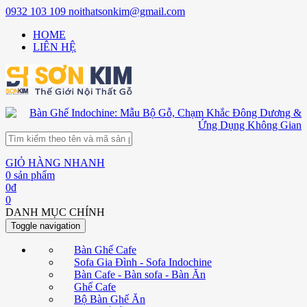
0932 103 109
noithatsonkim@gmail.com
HOME
LIÊN HỆ
GIỎ HÀNG NHANH
0
sản phẩm
0
đ
0
DANH MỤC CHÍNH
Toggle navigation
Bàn Ghế Cafe
Sofa Gia Đình - Sofa Indochine
Bàn Cafe - Bàn sofa - Bàn Ăn
Ghế Cafe
Bộ Bàn Ghế Ăn