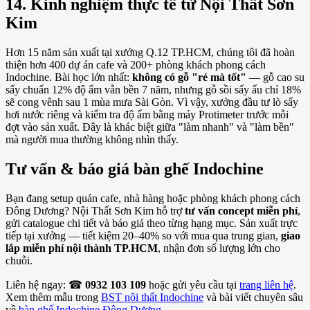
14. Kinh nghiệm thực tế từ Nội Thất Sơn
Kim
Hơn 15 năm sản xuất tại xưởng Q.12 TP.HCM, chúng tôi đã hoàn
thiện hơn 400 dự án cafe và 200+ phòng khách phong cách
Indochine. Bài học lớn nhất:
không có gỗ "rẻ mà tốt"
— gỗ cao su
sấy chuẩn 12% độ ẩm vẫn bền 7 năm, nhưng gỗ sồi sấy ẩu chỉ 18%
sẽ cong vênh sau 1 mùa mưa Sài Gòn. Vì vậy, xưởng đầu tư lò sấy
hơi nước riêng và kiểm tra độ ẩm bằng máy Protimeter trước mỗi
đợt vào sản xuất. Đây là khác biệt giữa "làm nhanh" và "làm bền"
mà người mua thường không nhìn thấy.
Tư vấn & báo giá bàn ghế Indochine
Bạn đang setup quán cafe, nhà hàng hoặc phòng khách phong cách
Đông Dương? Nội Thất Sơn Kim hỗ trợ
tư vấn concept miễn phí
,
gửi catalogue chi tiết và báo giá theo từng hạng mục. Sản xuất trực
tiếp tại xưởng — tiết kiệm 20–40% so với mua qua trung gian,
giao
lắp miễn phí nội thành TP.HCM
, nhận đơn số lượng lớn cho
chuỗi.
Liên hệ ngay: ☎
0932 103 109
hoặc gửi yêu cầu tại
trang liên hệ
.
Xem thêm mẫu trong
BST nội thất Indochine
và bài viết chuyên sâu
về
bàn ghế Indochine Đông Dương
.