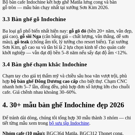
Bộ bàn cafe Indochine kết hợp ghế Matila lưng cong và bàn
gỗ tròn — mẫu bán chạy nhất tại xưởng Sơn Kim 2026.
3.3 Bàn ghế gỗ Indochine
Ba loại gỗ phổ biến nhất hiện nay:
gỗ gõ đỏ
(bền 20+ năm, vân đẹp,
giá cao),
gỗ sồi Nga
(cân bằng giá – chất lượng, vân thẳng, dễ sơn
màu),
gỗ teak
(chống ẩm tốt, lý tưởng cho resort biển). Tại xưởng
Sơn Kim, gỗ cao su và tần bì là 2 lựa chọn kinh tế cho quán cafe
khởi nghiệp — vẫn đạt độ bền 5–8 năm nếu sấy đạt độ ẩm <12%.
3.4 Bàn ghế chạm khắc Indochine
Chạm tay cho giá trị thẩm mỹ và chiều sâu hoa văn vượt trội, phù
hợp
bộ bàn ghế Đông Dương cao cấp
cho biệt thự. Chạm CNC
nhanh hơn 5–7 lần, đồng đều, phù hợp đơn số lượng lớn cho chuỗi
cafe. Giá chênh nhau khoảng 30–60%.
4. 30+ mẫu bàn ghế Indochine đẹp 2026
Để tránh dài dòng, chúng tôi tổng hợp 30 mẫu thành 3 nhóm — chi
tiết từng mẫu xem trong
bộ sưu tập Indochine
.
Nhóm cafe (10 mẫu):
BGC364 Matila, BGC312 Thonet cong,