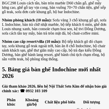
BGC298 Louis cách tân, bàn tròn marble D60 chân gỗ, ghế mây
lưng cao, ghế gỗ tay vịn cong, bàn vuông 70×70 chân tiện, ghế xếp
gỗ teak, sofa đơn cafe khung gỗ, bộ bar Indochine.
Nhóm phòng khách (10 mẫu):
Sofa văng 3 chỗ khung gỗ gõ, sofa
L Indochine, bàn trà chữ nhật marble, bộ tiếp khách 6 món, ghế đơn
Louis nhung xanh, bàn console chạm hoa sen, kệ tivi Đông Dương,
sofa cách tân tay mây, bàn trà tròn mặt đá, bộ chair-coffee mini.
Nhóm cao cấp resort/villa (10 mẫu):
Bộ tiếp khách gõ đỏ chạm
tay, sofa khung gỗ teak ngoài trời, bàn ăn 8 chỗ Indochine, bộ chair
sảnh khách sạn, ghế thư giãn mây cao cấp, bộ trà đạo kiểu Đông
Dương, bàn ghế hành lang resort, ghế bành chủ tịch chạm rồng, bộ
sân vườn teak, bộ phòng tổng thống.
5. Bảng giá bàn ghế Indochine mới nhất
2026
Giá tham khảo 2026, liên hệ Nội Thất Sơn Kim để nhận báo giá
chính xác: ☎ 0932 103 109
Phân
Khoảng
Chất liệu phổ biến
Đối tượng
khúc
giá/bộ