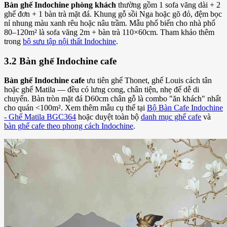
Bàn ghế Indochine phòng khách
thường gồm 1 sofa văng dài + 2
ghế đơn + 1 bàn trà mặt đá. Khung gỗ sồi Nga hoặc gõ đỏ, đệm bọc
nỉ nhung màu xanh rêu hoặc nâu trầm. Mẫu phổ biến cho nhà phố
80–120m² là sofa văng 2m + bàn trà 110×60cm. Tham khảo thêm
trong
bộ sưu tập nội thất Indochine
.
3.2 Bàn ghế Indochine cafe
Bàn ghế Indochine cafe
ưu tiên ghế Thonet, ghế Louis cách tân
hoặc ghế Matila — đều có lưng cong, chân tiện, nhẹ để dễ di
chuyển. Bàn tròn mặt đá D60cm chân gỗ là combo "ăn khách" nhất
cho quán <100m². Xem thêm mẫu cụ thể tại
Bộ Bàn Cafe Indochine
- Ghế Matila BGC364
hoặc duyệt toàn bộ
danh mục ghế cafe
và
bàn ghế cafe theo phong cách Indochine
.