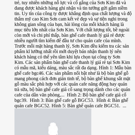
trẻ, tuy nhiên những nỗ lực và cố gắng của Sơn Kim đã và
đang được khách hàng ghi nhận và tin tưởng gửi gắm niềm
tin. Uy tín của công ty được khẳng định qua chất lượng và độ
thẩm mỹ cao Kim Sơn cam kết vẻ đẹp và sự tiện nghi trong
không gian sống của bạn, hài lòng của mỗi khách hàng là
mục tiêu lớn nhất của Sơn Kim. Với chất lượng tốt, bề ngoài
còn mới và chi phí thấp, bàn ghế cafe thanh lý giá rẻ được
nhiều người tìm kiếm để đầu tư cho quán cafe của mình.
Trước mỗi mặt hàng thanh lý, Sơn Kim đều kiểm tra các sản
phẩm kĩ lưỡng nhất rồi mới duyệt bán nhận thanh lý nên
khách hàng có thể yên tâm khi lựa chọn tại công ty Sơn
Kim. Các sản phẩm bàn ghế cafe thanh lý giá rẻ tại Sơn Kim
có mẫu mã, kiểu dáng, màu sắc rất đa dạng. Hình 1: Mẫu bàn
ghế cafe bgc46. Các sản phẩm nổi bật như là bộ bàn ghế gỗ
mang phong cách đơn giản tinh tế, bộ bàn ghế khung sắt mặt
gỗ màu sắc phù hợp với các quán cafe năng động hay quán
trà sữa, bộ bàn ghế cafe giả cổ sang trọng dành cho các quán
cafe của dân văn phòng,... Hình 2: Bộ bàn ghế cafe giả cổ
bgc39. Hình 3: Bàn ghế cafe gỗ BGC53. Hình 4: Bàn ghế
quán cafe BGC52. Hình 5: Bàn ghế quán cafe BGC51. ...